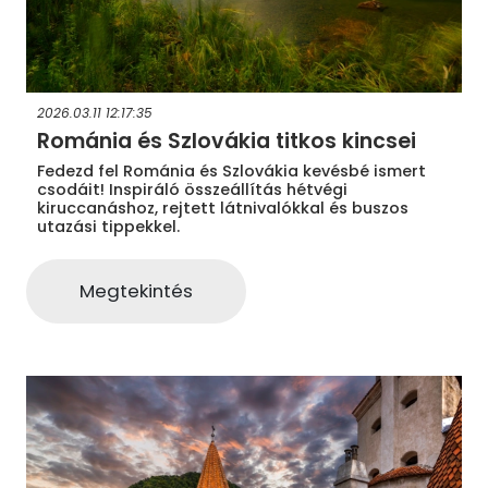
2026.03.11 12:17:35
Románia és Szlovákia titkos kincsei
Fedezd fel Románia és Szlovákia kevésbé ismert
csodáit! Inspiráló összeállítás hétvégi
kiruccanáshoz, rejtett látnivalókkal és buszos
utazási tippekkel.
Megtekintés