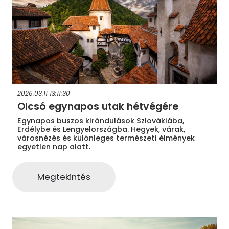
2026.03.11 13:11:30
Olcsó egynapos utak hétvégére
Egynapos buszos kirándulások Szlovákiába,
Erdélybe és Lengyelországba. Hegyek, várak,
városnézés és különleges természeti élmények
egyetlen nap alatt.
Megtekintés