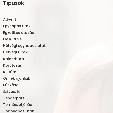
Típusok
Advent
Egynapos utak
Egzotikus utazás
Fly & Drive
Hétvégi egynapos utak
Hétvégi túrák
Kalandtúra
Körutazás
Kultúra
Önnek ajánljuk
Pünkösd
Szilveszter
Tengerpart
Természetjárás
Többnapos utak