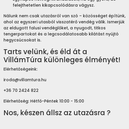
felejthetetlen kikapcsolódásra vágysz.
Nálunk nem csak utazásról van szó – közösséget építünk,
ahol az egyszeri utasból visszatérő vendég válik. Ismerjük
az eldugott falusi vendéglőket, a nyugodt, titkos
tengerpartokat és a legcsodálatosabb kilátást nyújtó
hegycsúcsokat is.
Tarts velünk, és éld át a
VillámTúra különleges élményét!
Elérhetőségeink:
iroda@villamtura.hu
+36 70 2424 822
Elérhetőség: Hétfő-Péntek 10:00 - 15:00
Nos, készen állsz az utazásra ?