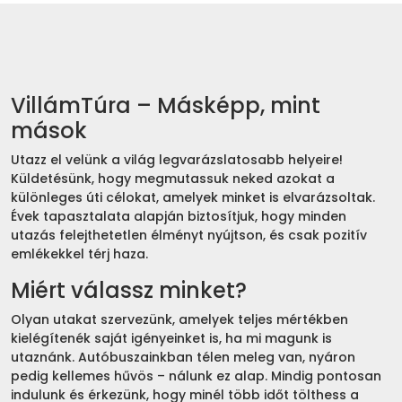
VillámTúra – Másképp, mint
mások
Utazz el velünk a világ legvarázslatosabb helyeire!
Küldetésünk, hogy megmutassuk neked azokat a
különleges úti célokat, amelyek minket is elvarázsoltak.
Évek tapasztalata alapján biztosítjuk, hogy minden
utazás felejthetetlen élményt nyújtson, és csak pozitív
emlékekkel térj haza.
Miért válassz minket?
Olyan utakat szervezünk, amelyek teljes mértékben
kielégítenék saját igényeinket is, ha mi magunk is
utaznánk. Autóbuszainkban télen meleg van, nyáron
pedig kellemes hűvös – nálunk ez alap. Mindig pontosan
indulunk és érkezünk, hogy minél több időt tölthess a