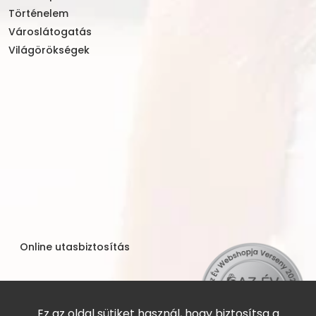
Történelem
Városlátogatás
Világörökségek
Online utasbiztosítás
Ez az oldal sütiket használ, hogy biztosítsa a