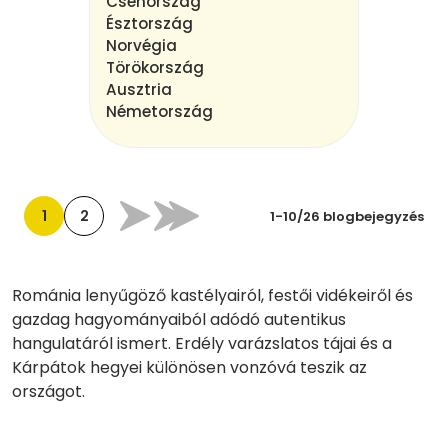
Csehország
Észtország
Norvégia
Törökország
Ausztria
Németország
1
2
1-10/26 blogbejegyzés
Románia lenyűgöző kastélyairól, festői vidékeiről és
gazdag hagyományaiból adódó autentikus
hangulatáról ismert. Erdély varázslatos tájai és a
Kárpátok hegyei különösen vonzóvá teszik az
országot.