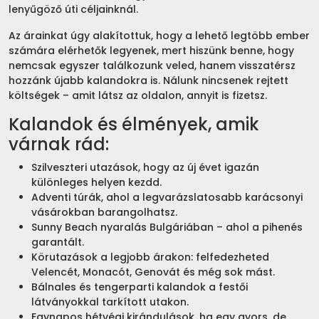
lenyűgöző úti céljainknál.
Az árainkat úgy alakítottuk, hogy a lehető legtöbb ember
számára elérhetők legyenek, mert hiszünk benne, hogy
nemcsak egyszer találkozunk veled, hanem visszatérsz
hozzánk újabb kalandokra is. Nálunk nincsenek rejtett
költségek – amit látsz az oldalon, annyit is fizetsz.
Kalandok és élmények, amik
várnak rád:
Szilveszteri utazások, hogy az új évet igazán
különleges helyen kezdd.
Adventi túrák, ahol a legvarázslatosabb karácsonyi
vásárokban barangolhatsz.
Sunny Beach nyaralás Bulgáriában – ahol a pihenés
garantált.
Körutazások a legjobb árakon: felfedezheted
Velencét, Monacót, Genovát és még sok mást.
Bálnales és tengerparti kalandok a festői
látványokkal tarkított utakon.
Egynapos hétvégi kirándulások, ha egy gyors, de