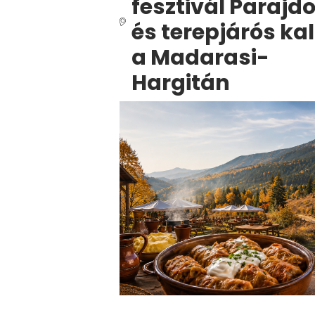
fesztivál Parajd
és terepjárós ka
a Madarasi-
Hargitán