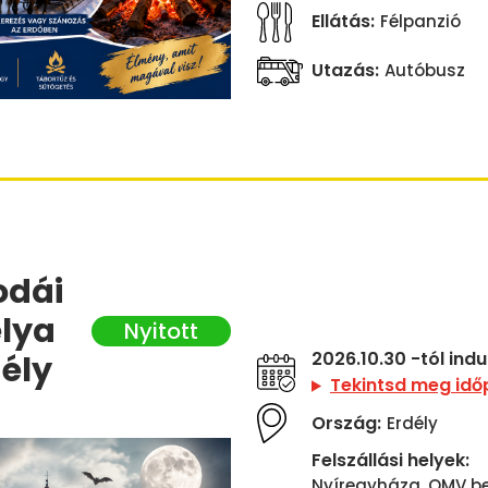
Ellátás:
Félpanzió
Utazás:
Autóbusz
odái
élya
ély
2026.10.30 -tól ind
Tekintsd meg idő
Ország:
Erdély
Felszállási helyek:
Nyíregyháza, OMV ben