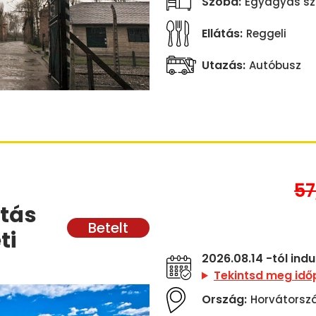
Szoba:
Egyágyas sz
Ellátás:
Reggeli
Utazás:
Autóbusz
57
atás
ti
2026.08.14 -tól ind
Tekintsd meg idő
Ország:
Horvátorsz