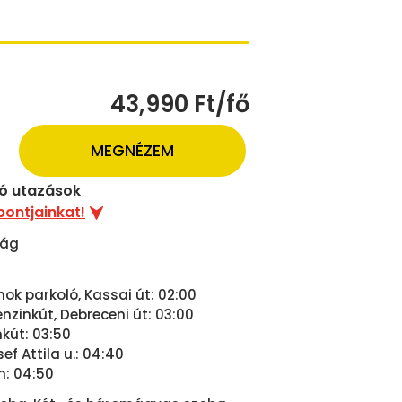
43,990 Ft/fő
MEGNÉZEM
uló utazások
pontjainkat!
zág
nok parkoló, Kassai út: 02:00
zinkút, Debreceni út: 03:00
nkút: 03:50
ef Attila u.: 04:40
n: 04:50