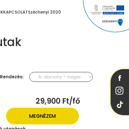
OK
KAPCSOLAT
Széchenyi 2020
utak
Rendezés:
29,900 Ft/fő
MEGNÉZEM
ló utazások