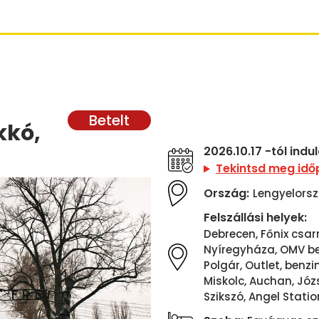
kkó,
2026.10.17 -tól ind
Tekintsd meg idő
Ország:
Lengyelors
Felszállási helyek:
Debrecen, Főnix csar
Nyíregyháza, OMV ben
Polgár, Outlet, benzi
Miskolc, Auchan, Józs
Szikszó, Angel Statio