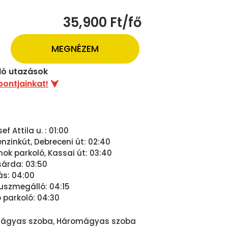
35,900 Ft/fő
MEGNÉZEM
uló utazások
pontjainkat!
f Attila u. : 01:00
zinkút, Debreceni út: 02:40
nok parkoló, Kassai út: 03:40
sárda: 03:50
s: 04:00
uszmegálló: 04:15
o parkoló: 04:30
tágyas szoba, Háromágyas szoba