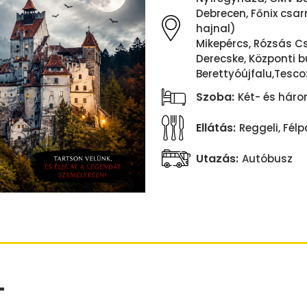
Debrecen, Főnix csarn
hajnal)
Mikepércs, Rózsás Cs
Derecske, Központi b
Berettyóújfalu,Tesco:
Szoba:
Két- és hár
Ellátás:
Reggeli, Fél
Utazás:
Autóbusz
-