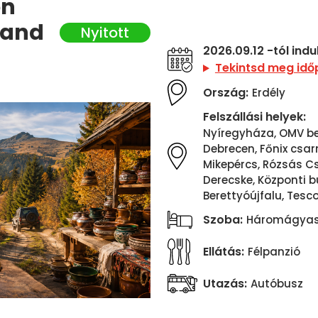
on
land
2026.09.12 -tól ind
Tekintsd meg idő
Ország:
Erdély
Felszállási helyek:
Nyíregyháza, OMV ben
Debrecen, Főnix csar
Mikepércs, Rózsás Cs
Derecske, Központi 
Berettyóújfalu, Tesco
Szoba:
Háromágyas 
Ellátás:
Félpanzió
Utazás:
Autóbusz