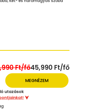
oba, Két- és háromágyas szoba
,990 Ft/fő
45,990 Ft/fő
MEGNÉZEM
uló utazások
pontjainkat!
ág