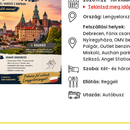
Tekintsd meg idő
Ország:
Lengyelors
Felszállási helyek:
Debrecen, Főnix csar
Nyíregyháza, OMV ben
Polgár, Outlet benzin
Miskolc, Auchan parko
Szikszó, Angel Statio
Szoba:
Két- és hár
Ellátás:
Reggeli
Utazás:
Autóbusz