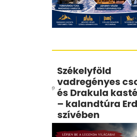
Székelyföld
vadregényes cs
és Drakula kast
– kalandtúra Erd
szívében