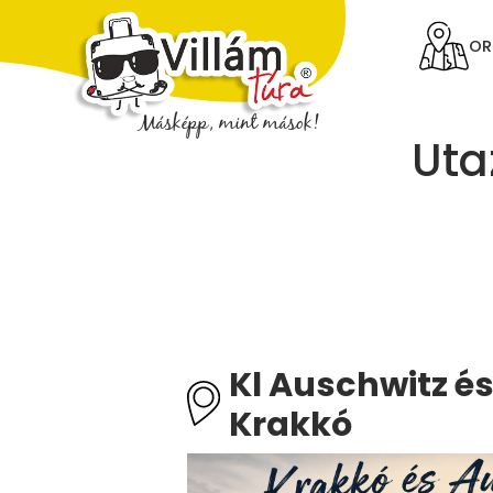
OR
Uta
Kl Auschwitz é
Krakkó