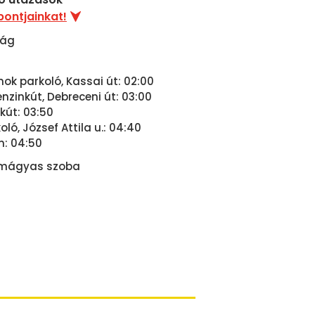
pontjainkat!
zág
nok parkoló, Kassai út: 02:00
zinkút, Debreceni út: 03:00
kút: 03:50
ló, József Attila u.: 04:40
n: 04:50
omágyas szoba