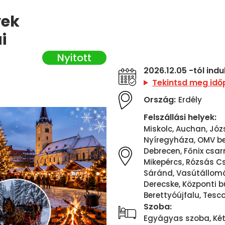
yek
i
2026.12.05 -tól ind
Tekintsd meg idő
Ország:
Erdély
Felszállási helyek:
Miskolc, Auchan, Józse
Nyíregyháza, OMV ben
Debrecen, Főnix csar
Mikepércs, Rózsás C
Sáránd, Vasútállomá
Derecske, Központi b
Berettyóújfalu, Tesc
Szoba:
Egyágyas szoba, Ké