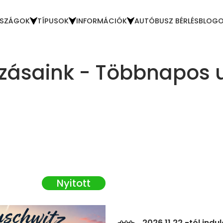
SZÁGOK
TÍPUSOK
INFORMÁCIÓK
AUTÓBUSZ BÉRLÉS
BLOG
zásaink - Többnapos 
s
2026.11.22 -tól indu