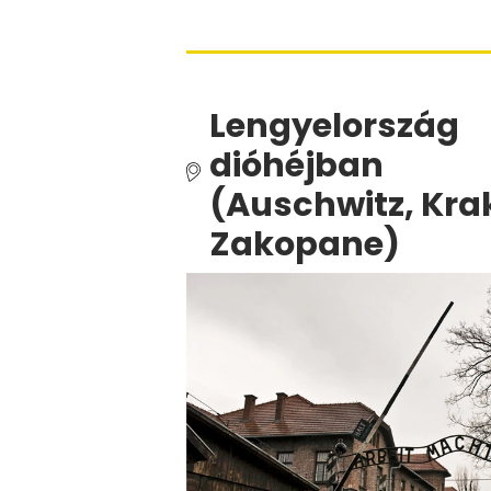
Lengyelország
dióhéjban
(Auschwitz, Kra
Zakopane)