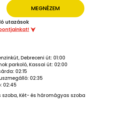
MEGNÉZEM
uló utazások
pontjainkat!
zinkút, Debreceni út: 01:00
nok parkoló, Kassai út: 02:00
árda: 02:15
buszmegálló: 02:35
: 02:45
szoba, Két- és háromágyas szoba