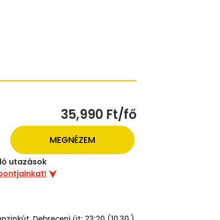
35,990 Ft/fő
MEGNÉZEM
uló utazások
pontjainkat!
zinkút, Debreceni út: 23:20 (10.30.)