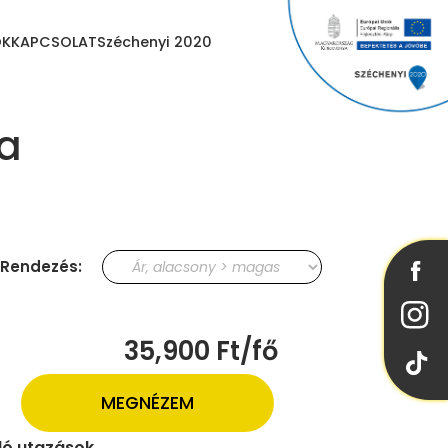
OK
KAPCSOLAT
Széchenyi 2020
ra
Rendezés:
35,900 Ft/fő
MEGNÉZEM
uló utazások