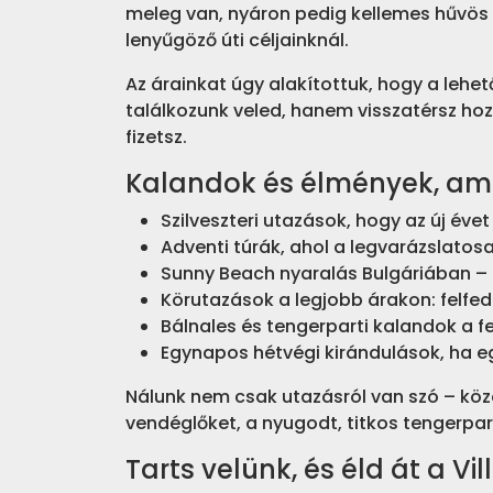
meleg van, nyáron pedig kellemes hűvös –
lenyűgöző úti céljainknál.
Az árainkat úgy alakítottuk, hogy a leh
találkozunk veled, hanem visszatérsz hozz
fizetsz.
Kalandok és élmények, ami
Szilveszteri utazások, hogy az új éve
Adventi túrák, ahol a legvarázslato
Sunny Beach nyaralás Bulgáriában – 
Körutazások a legjobb árakon: felf
Bálnales és tengerparti kalandok a fe
Egynapos hétvégi kirándulások, ha eg
Nálunk nem csak utazásról van szó – közö
vendéglőket, a nyugodt, titkos tengerpa
Tarts velünk, és éld át a V