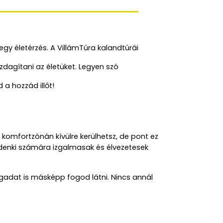
gy életérzés. A VillámTúra kalandtúrái 
dagítani az életüket. Legyen szó 
 a hozzád illőt!
komfortzónán kívülre kerülhetsz, de pont ez 
ndenki számára izgalmasak és élvezetesek 
gadat is másképp fogod látni. Nincs annál 