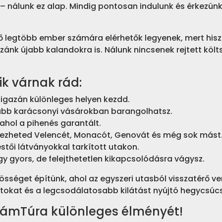
 nálunk ez alap. Mindig pontosan indulunk és érkezünk,
ető legtöbb ember számára elérhetők legyenek, mert hi
ánk újabb kalandokra is. Nálunk nincsenek rejtett költs
k várnak rád:
t igazán különleges helyen kezdd.
sabb karácsonyi vásárokban barangolhatsz.
ahol a pihenés garantált.
edezheted Velencét, Monacót, Genovát és még sok mást
stői látványokkal tarkított utakon.
y gyors, de felejthetetlen kikapcsolódásra vágysz.
sséget építünk, ahol az egyszeri utasból visszatérő ven
rtokat és a legcsodálatosabb kilátást nyújtó hegycsúcs
illámTúra különleges élményét!