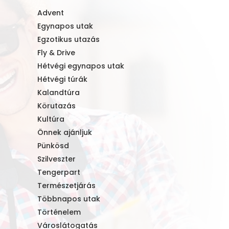
Advent
Egynapos utak
Egzotikus utazás
Fly & Drive
Hétvégi egynapos utak
Hétvégi túrák
Kalandtúra
Körutazás
Kultúra
Önnek ajánljuk
Pünkösd
Szilveszter
Tengerpart
Természetjárás
Többnapos utak
Történelem
Városlátogatás