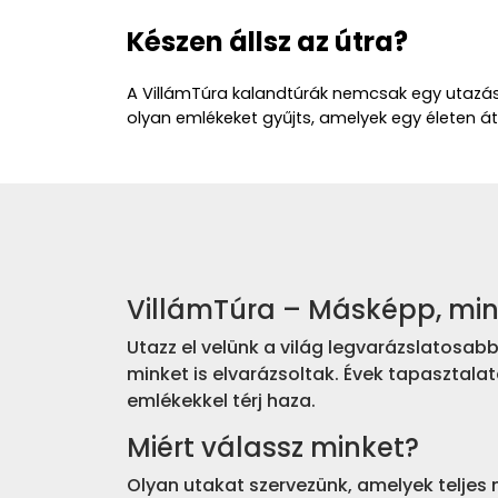
Készen állsz az útra?
A VillámTúra kalandtúrák nemcsak egy utazást
olyan emlékeket gyűjts, amelyek egy életen át 
VillámTúra – Másképp, mi
Utazz el velünk a világ legvarázslatosa
minket is elvarázsoltak. Évek tapasztalat
emlékekkel térj haza.
Miért válassz minket?
Olyan utakat szervezünk, amelyek teljes 