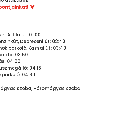
pontjainkat!
f Attila u. : 01:00
zinkút, Debreceni út: 02:40
nok parkoló, Kassai út: 03:40
sárda: 03:50
s: 04:00
uszmegálló: 04:15
o parkoló: 04:30
tágyas szoba, Háromágyas szoba