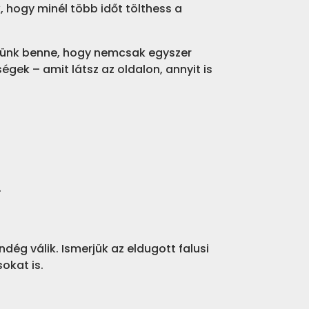
 hogy minél több időt tölthess a
szünk benne, hogy nemcsak egyszer
égek – amit látsz az oldalon, annyit is
.
dég válik. Ismerjük az eldugott falusi
okat is.