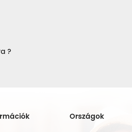
ra ?
ormációk
Országok