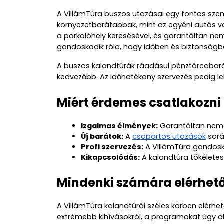
A VillámTúra buszos utazásai egy fontos sze
környezetbarátabbak, mint az egyéni autós vag
a parkolóhely keresésével, és garantáltan nem
gondoskodik róla, hogy időben és biztonságba
A buszos kalandtúrák ráadásul pénztárcabarát
kedvezőbb. Az időhatékony szervezés pedig le
Miért érdemes csatlakozni
Izgalmas élmények:
 Garantáltan nem 
Új barátok:
 A 
csoportos utazások
 sor
Profi szervezés:
 A VillámTúra gondosk
Kikapcsolódás:
 A kalandtúra tökéletes
Mindenki számára elérhet
A VillámTúra kalandtúrái széles körben elérhe
extrémebb kihívásokról, a programokat úgy al