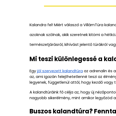
Kalandra fel! Miért válaszd a VillámTúra kalan
azoknak szólnak, akik szeretnek kitörni a hét
természetjárásról, kihívást jelentő túrákról va
Mi teszi különlegessé a ka
Egy 
jól szervezett kalandtúra
 az adrenalin és 
az, ami igazán felejthetetlenné teszi az élmé
legyenek, függetlenül attól, hogy kezdő vagy 
A kalandtúráink fő célja az, hogy új nézőpont
nagyobb sikerélmény, mint amikor legyőzöd a 
Buszos kalandtúra? Fennta