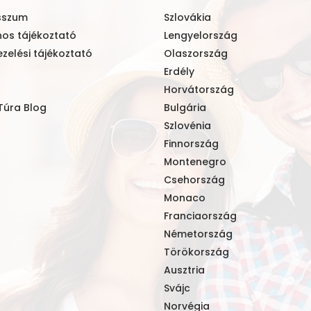
sszum
Szlovákia
nos tájékoztató
Lengyelország
zelési tájékoztató
Olaszország
Erdély
Horvátország
Túra Blog
Bulgária
Szlovénia
Finnország
Montenegro
Csehország
Monaco
Franciaország
Németország
Törökország
Ausztria
Svájc
Norvégia