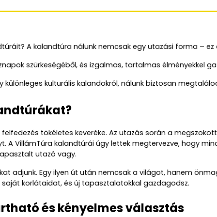
dtúráit? A kalandtúra nálunk nemcsak egy utazási forma – ez e
köznapok szürkeségéből, és izgalmas, tartalmas élményekkel gaz
gy különleges kulturális kalandokról, nálunk biztosan megtalálod
landtúrákat?
a felfedezés tökéletes keveréke. Az utazás során a megszokott 
nyt. A VillámTúra kalandtúrái úgy lettek megtervezve, hogy mi
tapasztalt utazó vagy.
okat adjunk. Egy ilyen út után nemcsak a világot, hanem önma
saját korlátaidat, és új tapasztalatokkal gazdagodsz.
rtható és kényelmes választás