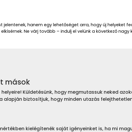
 jelentenek, hanem egy lehetőséget arra, hogy új helyeket f
elkísérnek. Ne várj tovább – indulj el velünk a következő nagy 
nt mások
bb helyeire! Küldetésünk, hogy megmutassuk neked azoka
a alapján biztosítjuk, hogy minden utazás felejthetetle
mértékben kielégítenék saját igényeinket is, ha mi mag