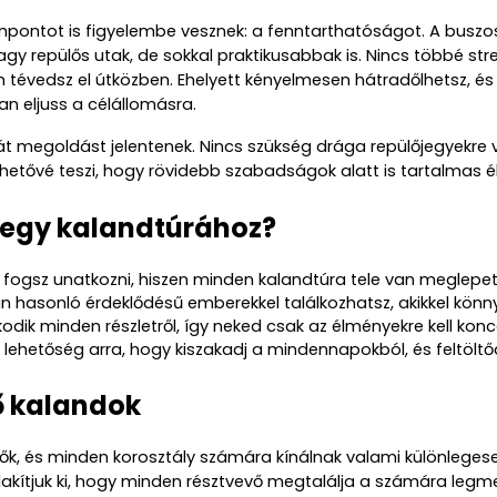
mpontot is figyelembe vesznek: a fenntarthatóságot. A buszo
y repülős utak, de sokkal praktikusabbak is. Nincs többé stres
 tévedsz el útközben. Ehelyett kényelmesen hátradőlhetsz, és 
n eljuss a célállomásra.
 megoldást jelentenek. Nincs szükség drága repülőjegyekre va
hetővé teszi, hogy rövidebb szabadságok alatt is tartalmas é
 egy kalandtúrához?
fogsz unatkozni, hiszen minden kalandtúra tele van meglepet
án hasonló érdeklődésű emberekkel találkozhatsz, akikkel könn
odik minden részletről, így neked csak az élményekre kell konc
 lehetőség arra, hogy kiszakadj a mindennapokból, és feltöltőd
ő kalandok
tők, és minden korosztály számára kínálnak valami különlegese
akítjuk ki, hogy minden résztvevő megtalálja a számára legme