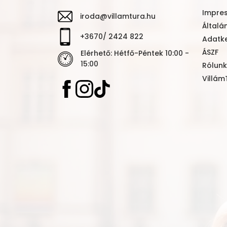
Impre
iroda@villamtura.hu
Általá
+3670/ 2424 822
Adatke
ÁSZF
Elérhető: Hétfő-Péntek 10:00 -
15:00
Rólunk
Villám