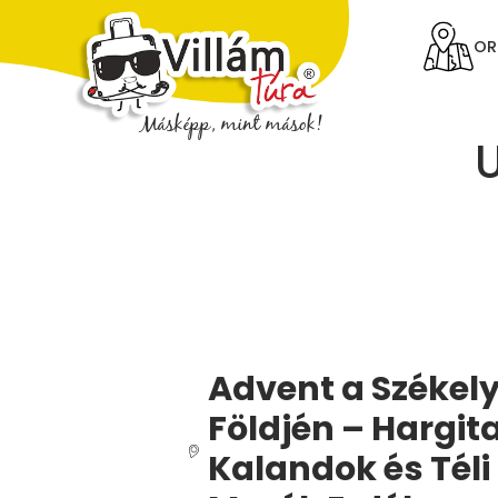
OR
U
Advent a Székel
Földjén – Hargita
Kalandok és Téli