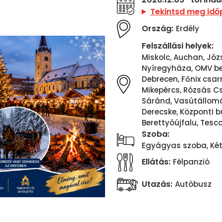
Tekintsd meg idő
Ország:
Erdély
Felszállási helyek:
Miskolc, Auchan, Józse
Nyíregyháza, OMV ben
Debrecen, Főnix csar
Mikepércs, Rózsás C
Sáránd, Vasútállomá
Derecske, Központi b
Berettyóújfalu, Tesc
Szoba:
Egyágyas szoba, Ké
Ellátás:
Félpanzió
Utazás:
Autóbusz