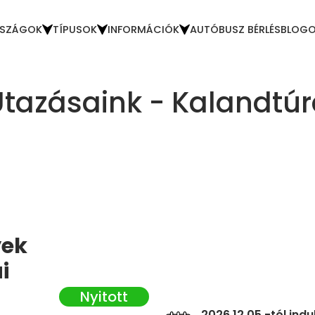
SZÁGOK
TÍPUSOK
INFORMÁCIÓK
AUTÓBUSZ BÉRLÉS
BLOG
tazásaink - Kalandtú
yek
i
2026.12.05 -tól ind