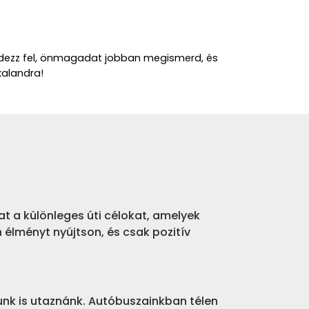
edezz fel, önmagadat jobban megismerd, és 
kalandra!
t a különleges úti célokat, amelyek
n élményt nyújtson, és csak pozitív
unk is utaznánk. Autóbuszainkban télen