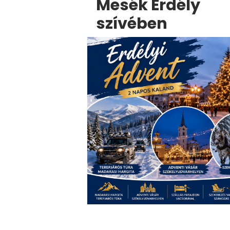
Mesék Erdély
szívében