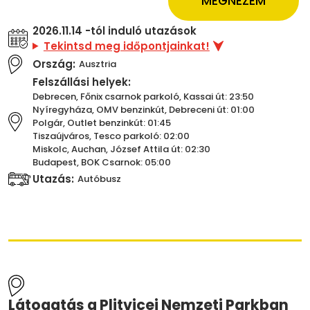
MEGNÉZEM
2026.11.14 -tól induló utazások
Tekintsd meg időpontjainkat!
Ország:
Ausztria
Felszállási helyek:
Debrecen, Főnix csarnok parkoló, Kassai út: 23:50
Nyíregyháza, OMV benzinkút, Debreceni út: 01:00
Polgár, Outlet benzinkút: 01:45
Tiszaújváros, Tesco parkoló: 02:00
Miskolc, Auchan, József Attila út: 02:30
Budapest, BOK Csarnok: 05:00
Utazás:
Autóbusz
Látogatás a Plitvicei Nemzeti Parkban