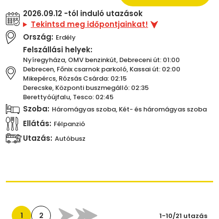
2026.09.12 -tól induló utazások
Tekintsd meg időpontjainkat!
Ország:
Erdély
Felszállási helyek:
Nyíregyháza, OMV benzinkút, Debreceni út: 01:00
Debrecen, Főnix csarnok parkoló, Kassai út: 02:00
Mikepércs, Rózsás Csárda: 02:15
Derecske, Központi buszmegálló: 02:35
Berettyóújfalu, Tesco: 02:45
Szoba:
Háromágyas szoba, Két- és háromágyas szoba
Ellátás:
Félpanzió
Utazás:
Autóbusz
1
2
1-10/21 utazás