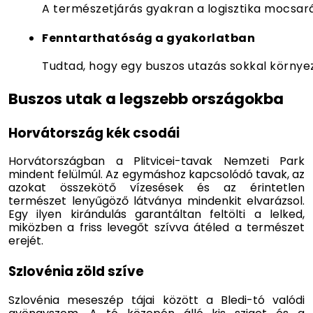
A természetjárás gyakran a logisztika mocsaráb
Fenntarthatóság a gyakorlatban
Tudtad, hogy egy buszos utazás sokkal környez
Buszos utak a legszebb országokba
Horvátország kék csodái
Horvátországban a Plitvicei-tavak Nemzeti Park
mindent felülmúl. Az egymáshoz kapcsolódó tavak, az
azokat összekötő vízesések és az érintetlen
természet lenyűgöző látványa mindenkit elvarázsol.
Egy ilyen kirándulás garantáltan feltölti a lelked,
miközben a friss levegőt szívva átéled a természet
erejét.
Szlovénia zöld szíve
Szlovénia meseszép tájai között a Bledi-tó valódi