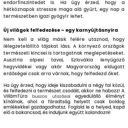
endorfinszintedet is. Ha úgy érzed, hogy a
hétköznapok stressze maga alá gyűrt, egy nap a
természetben igazi gyógyír lehet.
Új világok felfedezése – egy karnyújtásnyira
Nem kell a világ másik felére utaznod, hogy
lélegzetelállító tájakat láss. A környező országok
természeti kincsei is tartogatnak meglepetéseket.
Ausztria alpesi tavai, Szlovákia lenyűgöző
hegyvidékei vagy akár Magyarország eldugott
erdőségei csak arra várnak, hogy felfedezd őket.
Ha úgy érzed, hogy ideje kiszabadulni a négy fal közül,
és felfedezni a természet csodáit, akkor ne habozz! A
VillámTúra
egyedülálló élményt
buszos utazásai
kínálnak, ahol a fáradtság helyett csak boldog
emlékekkel gazdagodhatsz. Foglald le a helyed, kapd
elő a bakancsod, és induljunk együtt kalandozni!