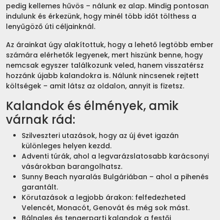
pedig kellemes hűvös – nálunk ez alap. Mindig pontosan
indulunk és érkezünk, hogy minél több időt tölthess a
lenyűgöző úti céljainknál.
Az árainkat úgy alakítottuk, hogy a lehető legtöbb ember
számára elérhetők legyenek, mert hiszünk benne, hogy
nemcsak egyszer találkozunk veled, hanem visszatérsz
hozzánk újabb kalandokra is. Nálunk nincsenek rejtett
költségek – amit látsz az oldalon, annyit is fizetsz.
Kalandok és élmények, amik
várnak rád:
Szilveszteri utazások, hogy az új évet igazán
különleges helyen kezdd.
Adventi túrák, ahol a legvarázslatosabb karácsonyi
vásárokban barangolhatsz.
Sunny Beach nyaralás Bulgáriában – ahol a pihenés
garantált.
Körutazások a legjobb árakon: felfedezheted
Velencét, Monacót, Genovát és még sok mást.
Bálnales és tengerparti kalandok a festői