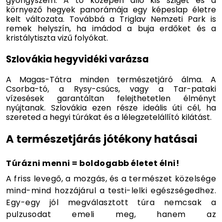
gyöngyszem. A tó közepén álló kis sziget és a
környező hegyek panorámája egy képeslap életre
kelt változata. Továbbá a Triglav Nemzeti Park is
remek helyszín, ha imádod a buja erdőket és a
kristálytiszta vizű folyókat.
Szlovákia hegyvidéki varázsa
A Magas-Tátra minden természetjáró álma. A
Csorba-tó, a Rysy-csúcs, vagy a Tar-pataki
vízesések garantáltan felejthetetlen élményt
nyújtanak. Szlovákia ezen része ideális úti cél, ha
szereted a hegyi túrákat és a lélegzetelállító kilátást.
A természetjárás jótékony hatásai
Túrázni menni = boldogabb életet élni!
A friss levegő, a mozgás, és a természet közelsége
mind-mind hozzájárul a testi-lelki egészségedhez.
Egy-egy jól megválasztott túra nemcsak a
pulzusodat emeli meg, hanem az