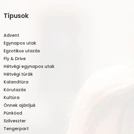
Típusok
Advent
Egynapos utak
Egzotikus utazás
Fly & Drive
Hétvégi egynapos utak
Hétvégi túrák
Kalandtúra
Körutazás
Kultúra
Önnek ajánljuk
Pünkösd
Szilveszter
Tengerpart