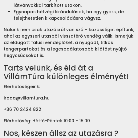
látványokkal tarkított utakon.
Egynapos hétvégi kirándulások, ha egy gyors, de
felejthetetlen kikapcsolódásra vágysz.
Nálunk nem csak utazásról van szó – közösséget építünk,
ahol az egyszeri utasból visszatérő vendég válik. Ismerjük
az eldugott falusi vendéglőket, a nyugodt, titkos
tengerpartokat és a legcsodálatosabb kilátást nyújtó
hegycsúcsokat is.
Tarts velünk, és éld át a
VillámTúra különleges élményét!
Elérhetőségeink:
iroda@villamtura.hu
+36 70 2424 822
Elérhetőség: Hétfő-Péntek 10:00 - 15:00
Nos, készen állsz az utazásra ?