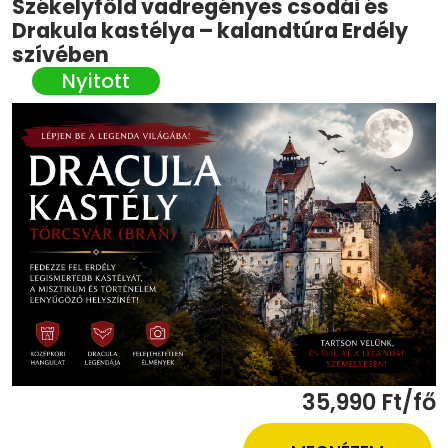
Székelyföld vadregényes csodái és
Drakula kastélya – kalandtúra Erdély
szívében
35,990 Ft/fő