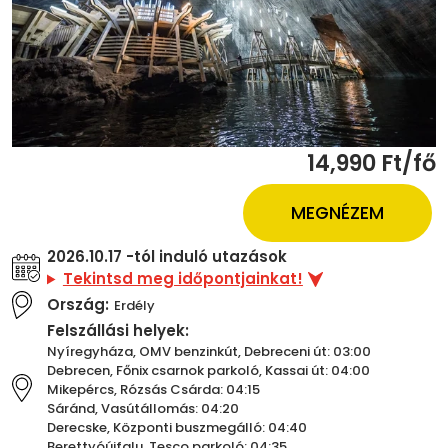
14,990 Ft/fő
MEGNÉZEM
2026.10.17 -tól induló utazások
Tekintsd meg időpontjainkat!
Ország:
Erdély
Felszállási helyek:
Nyíregyháza, OMV benzinkút, Debreceni út: 03:00
Debrecen, Főnix csarnok parkoló, Kassai út: 04:00
Mikepércs, Rózsás Csárda: 04:15
Sáránd, Vasútállomás: 04:20
Derecske, Központi buszmegálló: 04:40
Berettyóújfalu, Tesco parkoló: 04:35