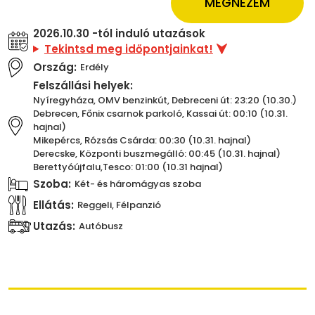
MEGNÉZEM
2026.10.30 -tól induló utazások
Tekintsd meg időpontjainkat!
Ország:
Erdély
Felszállási helyek:
Nyíregyháza, OMV benzinkút, Debreceni út: 23:20 (10.30.)
Debrecen, Főnix csarnok parkoló, Kassai út: 00:10 (10.31.
hajnal)
Mikepércs, Rózsás Csárda: 00:30 (10.31. hajnal)
Derecske, Központi buszmegálló: 00:45 (10.31. hajnal)
Berettyóújfalu,Tesco: 01:00 (10.31 hajnal)
Szoba:
Két- és háromágyas szoba
Ellátás:
Reggeli, Félpanzió
Utazás:
Autóbusz