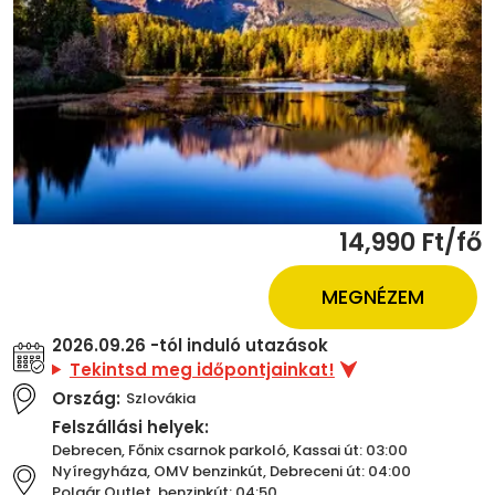
14,990 Ft/fő
MEGNÉZEM
2026.09.26 -tól induló utazások
Tekintsd meg időpontjainkat!
Ország:
Szlovákia
Felszállási helyek:
Debrecen, Főnix csarnok parkoló, Kassai út: 03:00
Nyíregyháza, OMV benzinkút, Debreceni út: 04:00
Polgár Outlet, benzinkút: 04:50