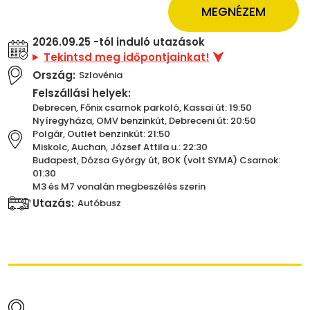
MEGNÉZEM
2026.09.25 -tól induló utazások
Tekintsd meg időpontjainkat!
Ország:
Szlovénia
Felszállási helyek:
Debrecen, Főnix csarnok parkoló, Kassai út: 19:50
Nyíregyháza, OMV benzinkút, Debreceni út: 20:50
Polgár, Outlet benzinkút: 21:50
Miskolc, Auchan, József Attila u.: 22:30
Budapest, Dózsa György út, BOK (volt SYMA) Csarnok:
01:30
M3 és M7 vonalán megbeszélés szerin
Utazás:
Autóbusz