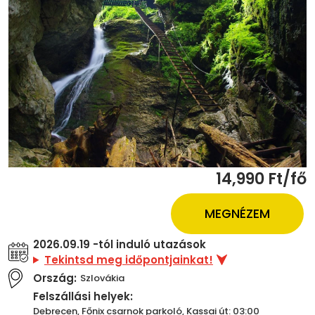
14,990 Ft/fő
MEGNÉZEM
2026.09.19 -tól induló utazások
Tekintsd meg időpontjainkat!
Ország:
Szlovákia
Felszállási helyek:
Debrecen, Főnix csarnok parkoló, Kassai út: 03:00