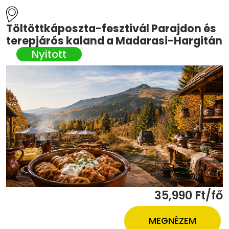
Töltöttkáposzta-fesztivál Parajdon és
terepjárós kaland a Madarasi-Hargitán
35,990 Ft/fő
MEGNÉZEM