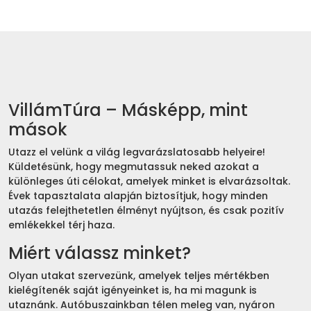
VillámTúra – Másképp, mint
mások
Utazz el velünk a világ legvarázslatosabb helyeire!
Küldetésünk, hogy megmutassuk neked azokat a
különleges úti célokat, amelyek minket is elvarázsoltak.
Évek tapasztalata alapján biztosítjuk, hogy minden
utazás felejthetetlen élményt nyújtson, és csak pozitív
emlékekkel térj haza.
Miért válassz minket?
Olyan utakat szervezünk, amelyek teljes mértékben
kielégítenék saját igényeinket is, ha mi magunk is
utaznánk. Autóbuszainkban télen meleg van, nyáron