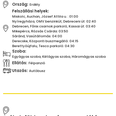
Ország:
Erdély
Felszállási helyek:
Miskolc, Auchan, József Attila u. : 01:00
Nyíregyháza, OMV benzinkút, Debreceni út: 02:40
Debrecen, Főnix csarnok parkoló, Kassai út: 03:40
Mikepércs, Rózsás Csárda: 03:50
Sáránd, Vasútállomás: 04:00
Derecske, Központi buszmegálló: 04:15
Berettyóújfalu, Tesco parkoló: 04:30
Szoba:
Egyágyas szoba, Kétágyas szoba, Háromágyas szoba
Ellátás:
Félpanzió
Utazás:
Autóbusz