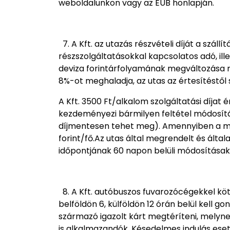
weboldalunkon vagy az EUB honlapján.
7. A Kft. az utazás részvételi díját a szál
részszolgáltatásokkal kapcsolatos adó, ille
deviza forintárfolyamának megváltozása mi
8%-ot meghaladja, az utas az értesítéstől 
A Kft. 3500 Ft/alkalom szolgáltatási díjat
kezdeményezi bármilyen feltétel módosítás
díjmentesen tehet meg). Amennyiben a módo
forint/fő.Az utas által megrendelt és ált
időpontjának 60 napon belüli módosításakor
8. A Kft. autóbuszos fuvarozócégekkel kö
belföldön 6, külföldön 12 órán belül kell go
származó igazolt kárt megtéríteni, melynek
is alkalmazandók. Késedelmes indulás eset