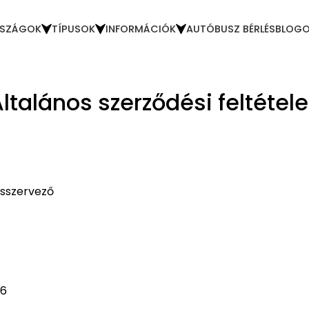
SZÁGOK
TÍPUSOK
INFORMÁCIÓK
AUTÓBUSZ BÉRLÉS
BLOG
ltalános szerződési feltétel
ásszervező
66