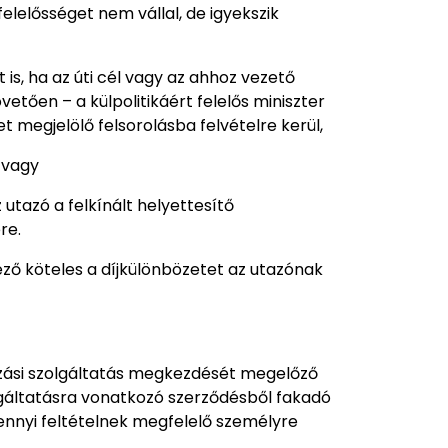
felelősséget nem vállal, de igyekszik
is, ha az úti cél vagy az ahhoz vezető
etően – a külpolitikáért felelős miniszter
t megjelölő felsorolásba felvételre kerül,
 vagy
utazó a felkínált helyettesítő
re.
ező köteles a díjkülönbözetet az utazónak
tazási szolgáltatás megkezdését megelőző
olgáltatásra vonatkozó szerződésből fakadó
ennyi feltételnek megfelelő személyre