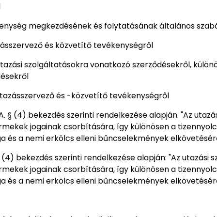
l
evékenység megkezdésének és folytatásának általános szabá
tazásszervező és közvetítő tevékenységről
z utazási szolgáltatásokra vonatkozó szerződésekről, külö
désekről
z utazásszervező és -közvetítő tevékenységről
/A. § (4) bekezdés szerinti rendelkezése alapján: "Az utazá
mekek jogainak csorbítására, így különösen a tizennyolc
a és a nemi erkölcs elleni bűncselekmények elkövetésére
§ (4) bekezdés szerinti rendelkezése alapján: "Az utazási s
mekek jogainak csorbítására, így különösen a tizennyolc
a és a nemi erkölcs elleni bűncselekmények elkövetésér