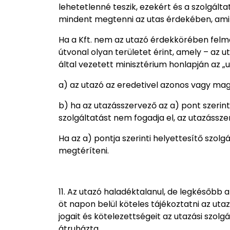
lehetetlenné teszik, ezekért és a szolgálta
mindent megtenni az utas érdekében, ami 
Ha a Kft. nem az utazó érdekkörében felmer
útvonal olyan területet érint, amely – az 
által vezetett minisztérium honlapján az „
a) az utazó az eredetivel azonos vagy mag
b) ha az utazásszervező az a) pont szerint
szolgáltatást nem fogadja el, az utazásszerv
Ha az a) pontja szerinti helyettesítő szol
megtéríteni.
11. Az utazó haladéktalanul, de legkésőbb
öt napon belül köteles tájékoztatni az uta
jogait és kötelezettségeit az utazási sz
átruházta.