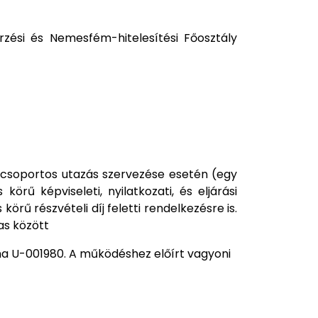
rzési és Nemesfém-hitelesítési Főosztály
csoportos utazás szervezése esetén (egy
örű képviseleti, nyilatkozati, és eljárási
örű részvételi díj feletti rendelkezésre is.
as között
ma U-001980. A működéshez előírt vagyoni