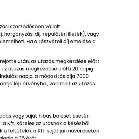
azási szerződésben vállalt
 horgonyzási díj, repülőtéri illeték), vagy
melheti. Ha a részvételi díj emelése a
étrejötte után, az utazás megkezdése előtt
t az utazás megkezdése előtti 20 napig
ndulási napja, a módosítás díja 7000
ontja lép érvénybe., valamint az utazás
odás vagy saját hibás baleset esetén
l a Kft. köteles az utasnak a késésből
a feltételek a Kft. saját járművei esetén
ladja a 36 órát.