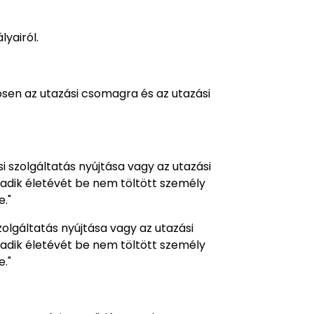
lyairól.
nösen az utazási csomagra és az utazási
si szolgáltatás nyújtása vagy az utazási
adik életévét be nem töltött személy
."
zolgáltatás nyújtása vagy az utazási
adik életévét be nem töltött személy
e."