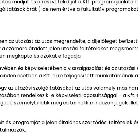
sítés módját és a részvételi díjat a Kft. programajánlata 
lgáltatások árát ( ide nem értve a fakultatív programokat)
en az utazást az utas megrendelte, a díjelőleget befizett
gy a számára átadott jelen utazási feltételeket megismer
en megkapta és azokat elfogadja.
vében és képviseletében a visszaigazolást és az utazási 
z minden esetben a Kft. erre feljogosított munkatársának 
hogy az utazási szolgáltatásokat az utas valamely más har
sában rendelkezik-e képviseleti jogosultsággal – a Kft. 
ogadó személyt illetik meg és terhelik mindazon jogok, ill
it és programját a jelen általános szerződési feltételek és
rtalmazzák.