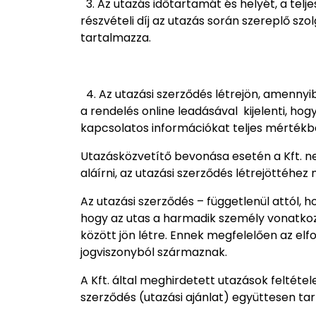
3. Az utazás időtartamát és helyét, a telje
részvételi díj az utazás során szereplő szo
tartalmazza.
4. Az utazási szerződés létrejön, amennyib
a rendelés online leadásával kijelenti, ho
kapcsolatos információkat teljes mértékb
Utazásközvetítő bevonása esetén a Kft. ne
aláírni, az utazási szerződés létrejöttéhe
Az utazási szerződés – függetlenül attól, 
hogy az utas a harmadik személy vonatkozá
között jön létre. Ennek megfelelően az elf
jogviszonyból származnak.
A Kft. által meghirdetett utazások feltétele
szerződés (utazási ajánlat) együttesen ta