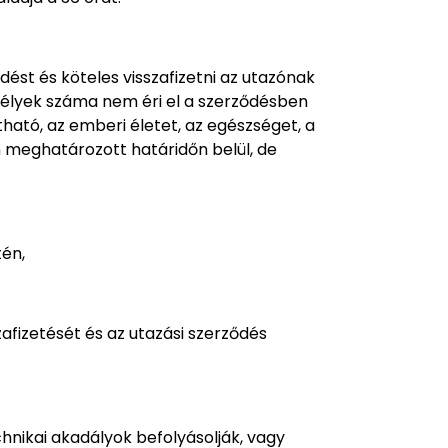
dést és köteles visszafizetni az utazónak
emélyek száma nem éri el a szerződésben
ható, az emberi életet, az egészséget, a
n meghatározott határidőn belül, de
tén,
zafizetését és az utazási szerződés
chnikai akadályok befolyásolják, vagy