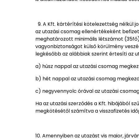
9. A Kft. kártérítési kötelezettség nélkül
az utazási csomag ellenértékeként befizet
meghatározott minimális létszámot (35fő),
vagyonbiztonságot külső körülmény veszély
legkésőbb az alábbiak szerint értesíti az u
a) húsz nappal az utazási csomag megkezd
b) hét nappal az utazási csomag megkezdé
c) negyvennyolc órával az utazási csomag
Ha az utazási szerződés a Kft. hibájából sz
megkötésétől számítva a visszafizetés id
10. Amennyiben az utazást vis maior, járvá