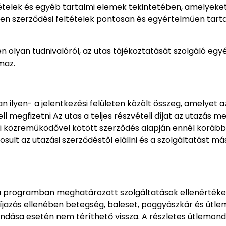
ételek és egyéb tartalmi elemek tekintetében, amelyeket a
 jelen szerződési feltételek pontosan és egyértelműen tart
en olyan tudnivalóról, az utas tájékoztatását szolgáló egy
maz.
an ilyen- a jelentkezési felületen közölt összeg, amelyet a
kell megfizetni Az utas a teljes részvételi díjat az utazás
öldi közreműködővel kötött szerződés alapján ennél korábbi 
sult az utazási szerződéstől elállni és a szolgáltatást más
j a programban meghatározott szolgáltatások ellenértéke, 
 díjazás ellenében betegség, baleset, poggyászkár és útlem
ondása esetén nem téríthető vissza. A részletes útlemon