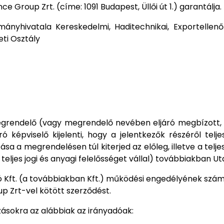
e Group Zrt. (címe: 1091 Budapest, Üllői út 1.) garantálja.
mányhivatala Kereskedelmi, Haditechnikai, Exportellenő
ti Osztály
egrendelő (vagy megrendelő nevében eljáró megbízott, 
épviselő kijelenti, hogy a jelentkezők részéről teljes k
a a megrendelésen túl kiterjed az előleg, illetve a teljes k
 teljes jogi és anyagi felelősséget vállal) továbbiakban Ut
tó Kft. (a továbbiakban Kft.) működési engedélyének szá
up Zrt-vel kötött szerződést.
utazásokra az alábbiak az irányadóak: