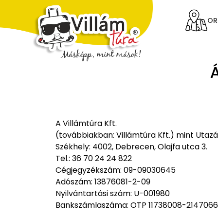
OR
Á
A Villámtúra Kft.
(továbbiakban: Villámtúra Kft.) mint Utaz
Székhely: 4002, Debrecen, Olajfa utca 3.
Tel.: 36 70 24 24 822
Cégjegyzékszám: 09-09030645
Adószám: 13876081-2-09
Nyilvántartási szám: U-001980
Bankszámlaszáma: OTP 11738008-214706