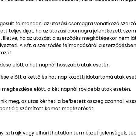
 jogosult felmondani az utazási csomagra vonatkozó szerző
ett teljes díjat, ha az utazási csomagra jelentkezett sz
 illetve, ha az utazást a szerződés megkötésekor nem lát
ezteti. A Kft. a szerződés felmondásáról a szerződésbe
tazót:
ése előtt a hat napnál hosszabb utak esetén,
se előtt a kettő és hat nap közötti időtartamú utak ese
 megkezdése előtt, a két napnál rövidebb utak esetén.
űnik meg, az utas kérheti a befizetett összeg azonnali viss
őpontjáig számított kamat megfizetését.
ny, sztrájk vagy elháríthatatlan természeti jelenségek, te