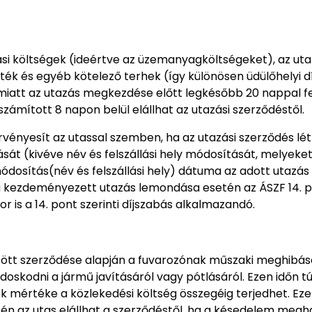
lítási költségek (ideértve az üzemanyagköltségeket), az ut
ték és egyéb kötelező terhek (így különösen üdülőhelyi díj,
att az utazás megkezdése előtt legkésőbb 20 nappal fele
számított 8 napon belül elállhat az utazási szerződéstől.
 érvényesít az utassal szemben, ha az utazási szerződés l
át (kivéve név és felszállási hely módosítását, melyeke
sítás(név és felszállási hely) dátuma az adott utazás i
ala kezdeményezett utazás lemondása esetén az ÁSZF 14. p
 is a 14. pont szerinti díjszabás alkalmazandó.
tött szerződése alapján a fuvarozónak műszaki meghibás
ndoskodni a jármű javításáról vagy pótlásáról. Ezen időn tú
 mértéke a közlekedési költség összegéig terjedhet. Ezek 
én az utas elállhat a szerződéstől, ha a késedelem megha