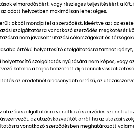
tások elmaradásáért, vagy részleges teljesítéséért a Kft. 
az adott helyzetben maximálisan lehetséges.
ült okból mondja fel a szerződést, ideértve azt az esetet 
utazási szolgáltatásra vonatkozó szerződés megkötését köv
utazásra nem javasolt” utazási célországokat és térségeke
asabb értékű helyettesítő szolgáltatásra tarthat igényt,
i helyettesítő szolgáltatás nyújtására nem képes, vagy az 
ező köteles a teljes befizetett díj azonnali visszafizetésé
gáltatás az eredetinél alacsonyabb értékű, az utazásszerv
 az utazási szolgáltatásra vonatkozó szerződés szerinti u
zásszervezőt, az utazásközvetítőt arról, ha az utazási sz
olgáltatásra vonatkozó szerződésben meghatározott valam