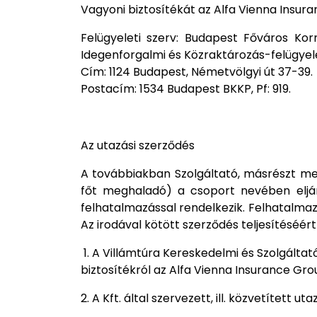
Vagyoni biztosítékát az Alfa Vienna Insuranc
Felügyeleti szerv: Budapest Főváros Kor
Idegenforgalmi és Közraktározás-felügyele
Cím: 1124 Budapest, Németvölgyi út 37-39.
Postacím: 1534 Budapest BKKP, Pf: 919.
Az utazási szerződés
A továbbiakban Szolgáltató, másrészt m
főt meghaladó) a csoport nevében eljáró k
felhatalmazással rendelkezik. Felhatalmazás
Az irodával kötött szerződés teljesítéséért
1. A Villámtúra Kereskedelmi és Szolgálta
biztosítékról az Alfa Vienna Insurance Gro
2. A Kft. által szervezett, ill. közvetített 