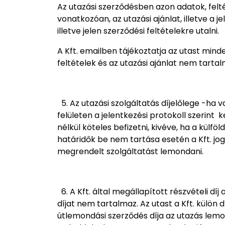
Az utazási szerződésben azon adatok, felt
vonatkozóan, az utazási ajánlat, illetve a
illetve jelen szerződési feltételekre utalni.
A Kft. emailben tájékoztatja az utast mind
feltételek és az utazási ajánlat nem tartal
5. Az utazási szolgáltatás díjelőlege -ha v
felületen a jelentkezési protokoll szerint 
nélkül köteles befizetni, kivéve, ha a külf
határidők be nem tartása esetén a Kft. jogo
megrendelt szolgáltatást lemondani.
6. A Kft. által megállapított részvételi dí
díjat nem tartalmaz. Az utast a Kft. külön
útlemondási szerződés díja az utazás lem