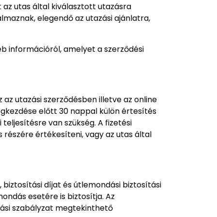
z utas által kiválasztott utazásra
almaznak, elegendő az utazási ajánlatra,
éb információról, amelyet a szerződési
z az utazási szerződésben illetve az online
 megkezdése előtt 30 nappal külön értesítés
teljesítésre van szükség. A fizetési
 részére értékesíteni, vagy az utas által
biztosítási díjat és útlemondási biztosítási
ondás esetére is biztosítja. Az
dási szabályzat megtekinthető