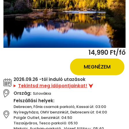
14,990 Ft/fő
MEGNÉZEM
2026.09.26 -tól induló utazások
Tekintsd meg időpontjainkat!
Ország:
Szlovákia
Felszállási helyek:
Debrecen, Főnix csarnok parkoló, Kassai út: 03:00
Nyíregyháza, OMV benzinkút, Debreceni út: 04:00
Polgár Outlet, benzinkút: 04:50
Tiszaújváros, Tesco parkoló: 05:10
Miskolc, Auchan-parkoló, József Attila u.: 05:40