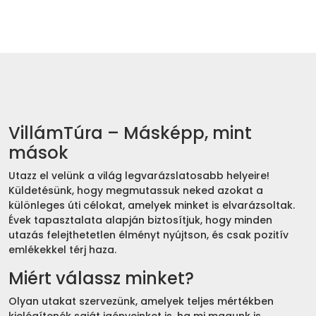
VillámTúra – Másképp, mint
mások
Utazz el velünk a világ legvarázslatosabb helyeire!
Küldetésünk, hogy megmutassuk neked azokat a
különleges úti célokat, amelyek minket is elvarázsoltak.
Évek tapasztalata alapján biztosítjuk, hogy minden
utazás felejthetetlen élményt nyújtson, és csak pozitív
emlékekkel térj haza.
Miért válassz minket?
Olyan utakat szervezünk, amelyek teljes mértékben
kielégítenék saját igényeinket is, ha mi magunk is