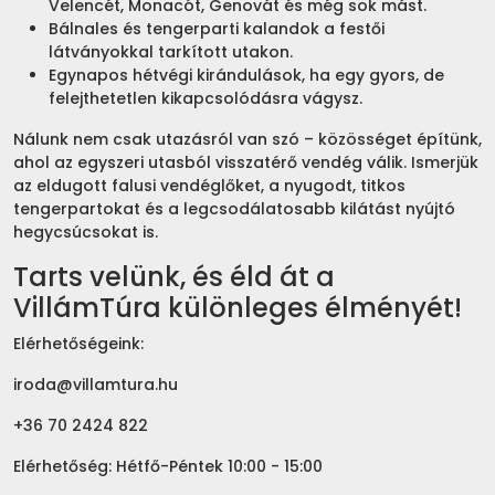
Velencét, Monacót, Genovát és még sok mást.
Bálnales és tengerparti kalandok a festői
látványokkal tarkított utakon.
Egynapos hétvégi kirándulások, ha egy gyors, de
felejthetetlen kikapcsolódásra vágysz.
Nálunk nem csak utazásról van szó – közösséget építünk,
ahol az egyszeri utasból visszatérő vendég válik. Ismerjük
az eldugott falusi vendéglőket, a nyugodt, titkos
tengerpartokat és a legcsodálatosabb kilátást nyújtó
hegycsúcsokat is.
Tarts velünk, és éld át a
VillámTúra különleges élményét!
Elérhetőségeink:
iroda@villamtura.hu
+36 70 2424 822
Elérhetőség: Hétfő-Péntek 10:00 - 15:00