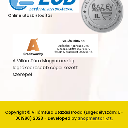
Online utasbiztosítás
A VillámTúra Magyarország
legtőkeerősebb cégei között
szerepel
Copyright © Villámtúra Utazási Iroda (Engedélyszám: U-
001980) 2023 - Developed by
Shopmentor Kft.