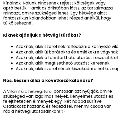
kínálnak. Nálunk nincsenek rejtett költségek vagy
apró betűk – amit az árlistában látsz, az tartalmazza
mindazt, amire szükséged lehet. Egy hétvége alatt
fantasztikus kalandokban lehet részed anélkül, hogy
túlköltekeznél.
Kiknek ajánljuk a hétvégi túrákat?
Azoknak, akik szeretnék felfedezni a környező vi
Azoknak, akik új barátokra és emlékekre vágynak
Azoknak, akik a fenntartható utazást részesítik e
Azoknak, akik megfizethető utazást keresnek.
Azoknak, akik szeretnének kiszakadni a hétköznap
Nos, készen állsz a következő kalandra?
A
pontosan azt nyújtják, amire
VillámTúra hétvégi túrái
szükséged van: izgalmas helyek, kényelmes utazás és
felejthetetlen élmények egy-két napba sűrítve.
Csatlakozz hozzánk, és fedezd fel, mennyi csoda vár
rád a hétvégi utazásainkon!
✨