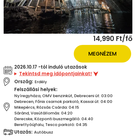
14,990 Ft/fő
MEGNÉZEM
2026.10.17 -tól induló utazások
Tekintsd meg időpontjainkat!
Ország:
Erdély
Felszállási helyek:
Nyíregyháza, OMV benzinkút, Debreceni út: 03:00
Debrecen, Főnix csarnok parkoló, Kassai út: 04:00
Mikepércs, Rózsás Csárda: 04:15
Sáránd, Vasútállomás: 04:20
Derecske, Központi buszmegálló: 04:40
Berettyóújfalu, Tesco parkoló: 04:35
Utazás:
Autóbusz