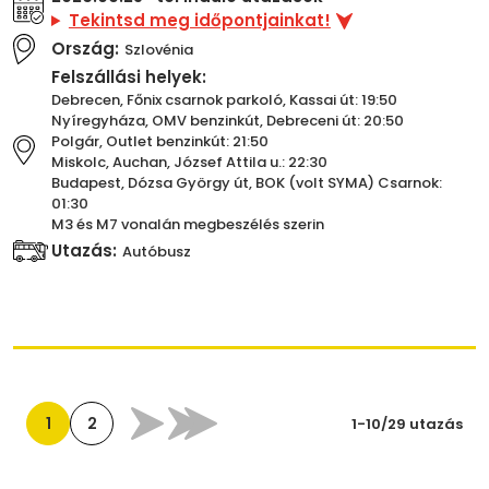
Tekintsd meg időpontjainkat!
Ország:
Szlovénia
Felszállási helyek:
Debrecen, Főnix csarnok parkoló, Kassai út: 19:50
Nyíregyháza, OMV benzinkút, Debreceni út: 20:50
Polgár, Outlet benzinkút: 21:50
Miskolc, Auchan, József Attila u.: 22:30
Budapest, Dózsa György út, BOK (volt SYMA) Csarnok:
01:30
M3 és M7 vonalán megbeszélés szerin
Utazás:
Autóbusz
1
2
1-10/29 utazás