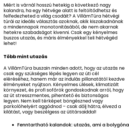
Miért is várnál hosszú hetekig a következő nagy
kalandra, ha egy hétvége alatt is feltöltődhetsz és
felfedezheted a világ csodáit? A VillámTúra hétvégi
túrái az ideális választás azoknak, akik kiszakadnának
a mindennapok monotonitásából, de nem akarnak
hetekre szabadságot kivenni. Csak egy kényelmes
buszos utazás, és máris élményekkel teli hétvégéd
lehet!
Több mint utazás
A VillámTúra buszain minden adott, hogy az utazás ne
csak egy szükséges lépés legyen az úti cél
eléréséhez, hanem már az indulás pillanatától kezdve
élményeket nyújtson. Kényelmes ülések, klimatizált
környezet, és profi sofőrök gondoskodnak arról, hogy
az út stresszmentes, pihentető és biztonságos
legyen. Nem kell térképet böngészned vagy
parkolóhelyért aggódnod – csak dőlj hátra, élvezd a
kilátást, vagy beszélgess az útitársaiddal!
Fenntartható kalandok: utazás, ami a bolygónak