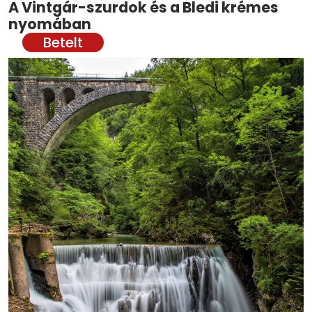
A Vintgár-szurdok és a Bledi krémes
nyomában