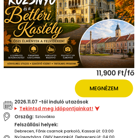
11,900 Ft/fő
MEGNÉZEM
2026.11.07 -tól induló utazások
Tekintsd meg időpontjainkat!
Ország:
Szlovákia
Felszállási helyek:
Debrecen, Főnix csarnok parkoló, Kassai út: 03:00
Nyíregyháza, OMV benzinkút, Debreceni út: 04:00