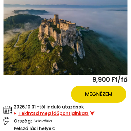
9,900 Ft/fő
MEGNÉZEM
2026.10.31 -tól induló utazások
Tekintsd meg időpontjainkat!
Ország:
Szlovákia
Felszállási helyek: