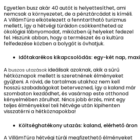
Egyetlen busz akár 40 autót is helyettesíthet, ami
nemcsak a környezetet, de a pénztárcádat is kíméli.
A VillámTúra elkötelezett a fenntartható turizmus
mellett, így a hétvégi túráidon csökkentheted az
ökológiai lábnyomodat, miközben új helyeket fedezel
fel. Hiszünk abban, hogy a természet és a kultúra
felfedezése közben a bolygót is óvhatjuk.
Időtakarékos kikapcsolódás: egy-két nap, maxi
A
ideálisak azoknak, akik a sűrű
buszos utazások
hétköznapok mellett is szeretnének élményeket
gyűjteni. A rövid, de tartalmas utakhoz nem kell
hosszú szabadságokat betervezned, így a kaland már
szombaton kezdődhet, és vasárnap este otthonod
kényelmében zárulhat. Nincs jobb érzés, mint egy
teljes élményekkel teli hétvége után kipihenten
visszatérni a hétköznapokba!
Költséghatékony utazás: kaland, elérhető áron
A VillámTúra hétvégi túrái megfizethető élményeket