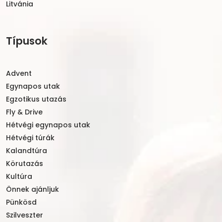
Litvánia
Típusok
Advent
Egynapos utak
Egzotikus utazás
Fly & Drive
Hétvégi egynapos utak
Hétvégi túrák
Kalandtúra
Körutazás
Kultúra
Önnek ajánljuk
Pünkösd
Szilveszter