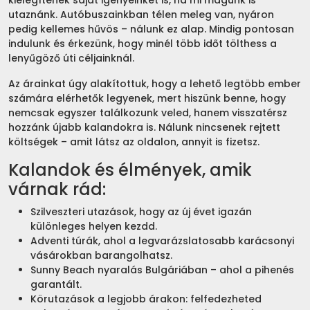
utaznánk. Autóbuszainkban télen meleg van, nyáron
pedig kellemes hűvös – nálunk ez alap. Mindig pontosan
indulunk és érkezünk, hogy minél több időt tölthess a
lenyűgöző úti céljainknál.
Az árainkat úgy alakítottuk, hogy a lehető legtöbb ember
számára elérhetők legyenek, mert hiszünk benne, hogy
nemcsak egyszer találkozunk veled, hanem visszatérsz
hozzánk újabb kalandokra is. Nálunk nincsenek rejtett
költségek – amit látsz az oldalon, annyit is fizetsz.
Kalandok és élmények, amik
várnak rád:
Szilveszteri utazások, hogy az új évet igazán
különleges helyen kezdd.
Adventi túrák, ahol a legvarázslatosabb karácsonyi
vásárokban barangolhatsz.
Sunny Beach nyaralás Bulgáriában – ahol a pihenés
garantált.
Körutazások a legjobb árakon: felfedezheted