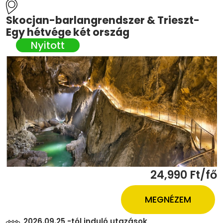
Skocjan-barlangrendszer & Trieszt-
Egy hétvége két ország
24,990 Ft/fő
MEGNÉZEM
2026.09.25 -tól induló utazások