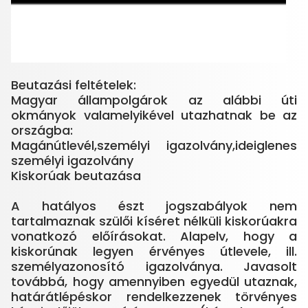
Beutazási feltételek:
Magyar állampolgárok az alábbi úti
okmányok valamelyikével utazhatnak be az
országba:
Magánútlevél,személyi igazolvány,ideiglenes
személyi igazolvány
Kiskorúak beutazása
A hatályos észt jogszabályok nem
tartalmaznak szülői kíséret nélküli kiskorúakra
vonatkozó előírásokat. Alapelv, hogy a
kiskorúnak legyen érvényes útlevele, ill.
személyazonosító igazolványa. Javasolt
továbbá, hogy amennyiben egyedül utaznak,
határátlépéskor rendelkezzenek törvényes