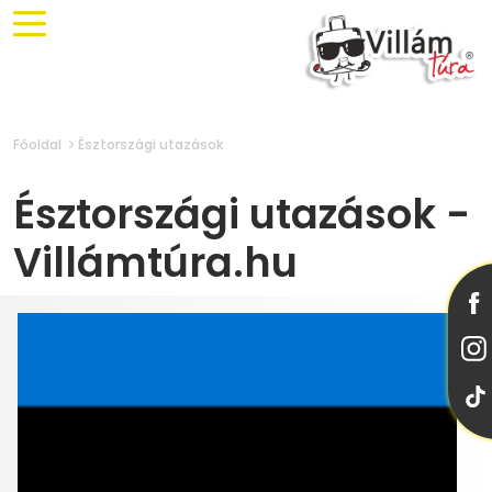
Főoldal
Észtországi utazások
Észtországi utazások -
Villámtúra.hu