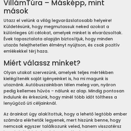
VillámTúra – Másképp, mint
mások
Utazz el velünk a világ legvarázslatosabb helyeire!
Küldetésünk, hogy megmutassuk neked azokat a
különleges úti célokat, amelyek minket is elvarázsoltak.
Évek tapasztalata alapján biztosítjuk, hogy minden
utazás felejthetetlen élményt nyújtson, és csak pozitív
emlékekkel térj haza.
Miért válassz minket?
Olyan utakat szervezünk, amelyek teljes mértékben
kielégítenék saját igényeinket is, ha mi magunk is
utaznánk. Autóbuszainkban télen meleg van, nyáron
pedig kellemes hűvös – nálunk ez alap. Mindig pontosan
indulunk és érkezünk, hogy minél több időt tölthess a
lenyűgöző úti céljainknál.
Az árainkat úgy alakítottuk, hogy a lehető legtöbb ember
számára elérhetők legyenek, mert hiszünk benne, hogy
nemcsak egyszer találkozunk veled, hanem visszatérsz