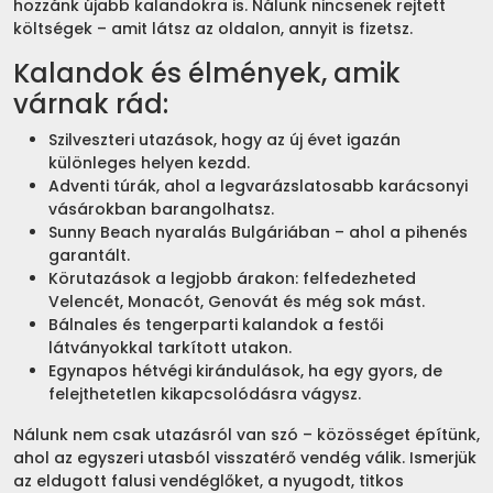
hozzánk újabb kalandokra is. Nálunk nincsenek rejtett
költségek – amit látsz az oldalon, annyit is fizetsz.
Kalandok és élmények, amik
várnak rád:
Szilveszteri utazások, hogy az új évet igazán
különleges helyen kezdd.
Adventi túrák, ahol a legvarázslatosabb karácsonyi
vásárokban barangolhatsz.
Sunny Beach nyaralás Bulgáriában – ahol a pihenés
garantált.
Körutazások a legjobb árakon: felfedezheted
Velencét, Monacót, Genovát és még sok mást.
Bálnales és tengerparti kalandok a festői
látványokkal tarkított utakon.
Egynapos hétvégi kirándulások, ha egy gyors, de
felejthetetlen kikapcsolódásra vágysz.
Nálunk nem csak utazásról van szó – közösséget építünk,
ahol az egyszeri utasból visszatérő vendég válik. Ismerjük
az eldugott falusi vendéglőket, a nyugodt, titkos