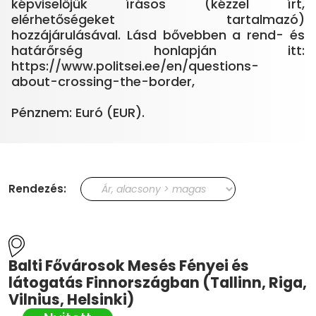
képviselőjük írásos (kézzel írt,
elérhetőségeket tartalmazó)
hozzájárulásával. Lásd bővebben a rend- és
határőrség honlapján itt:
https://www.politsei.ee/en/questions-
about-crossing-the-border,
Rendezés:
Balti Fővárosok Mesés Fényei és
látogatás Finnországban (Tallinn, Riga,
Vilnius, Helsinki)