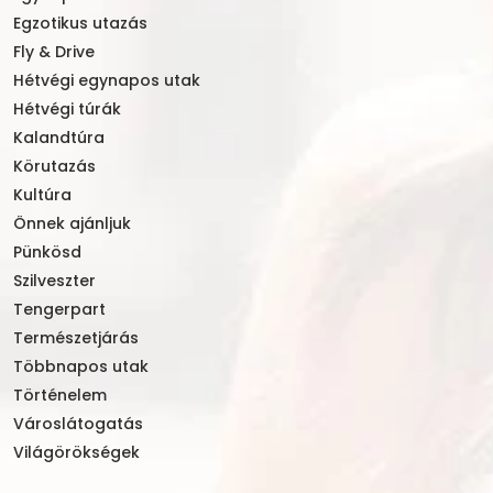
Egzotikus utazás
Fly & Drive
Hétvégi egynapos utak
Hétvégi túrák
Kalandtúra
Körutazás
Kultúra
Önnek ajánljuk
Pünkösd
Szilveszter
Tengerpart
Természetjárás
Többnapos utak
Történelem
Városlátogatás
Világörökségek