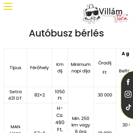
Autóbusz bérlés
A gé
Óradíj
Km
Minimum
Típus
Férőhely
díj
napi díja
Belföl
Ft
Ft
Setra
1050
82+2
30 000
431 DT
Ft
H-
Cs:
Min. 250
490
km vagy
30 0
MAN
Ft,
6 óra