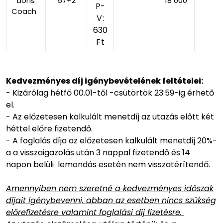
Lions
57+2
18 000
P-
Coach
V:
630
Ft
Kedvezményes díj igénybevételének feltételei:
- Kizárólag hétfő 00.01-től -csütörtök 23:59-ig érhető
el.
- Az előzetesen kalkulált menetdíj az utazás előtt két
héttel előre fizetendő.
- A foglalás díja az előzetesen kalkulált menetdíj 20%-
a a visszaigazolás után 3 nappal fizetendő és 14
napon belüli lemondás esetén nem visszatérítendő.
Amennyiben nem szeretné a kedvezményes időszak
díjait igénybevenni, abban az esetben nincs szükség
előrefizetésre valamint foglalási díj fizetésre.