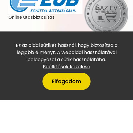
Online utasbiztosítás
Ez az oldal sütiket használ, hogy biztosítsa a
legjobb élményt. A weboldal használatával
beleegyezel a sütik használatába.
A VillámTúra Magyarország
Beállítások kezelése
legtőkeerősebb cégei között
szerepel
Elfogadom
Copyright © Villámtúra Utazási Iroda (Engedélyszám: U-
001980) 2023 - Developed by
Shopmentor Kft.