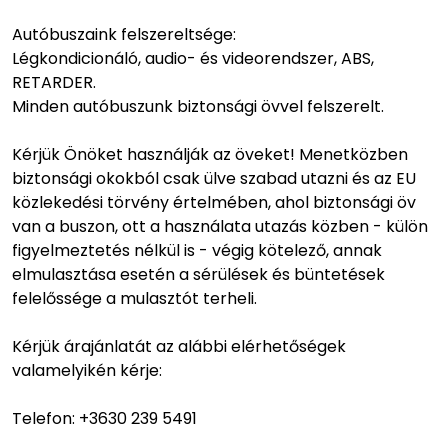
Autóbuszaink felszereltsége:
Légkondicionáló, audio- és videorendszer, ABS,
RETARDER.
Minden autóbuszunk biztonsági övvel felszerelt.
Kérjük Önöket használják az öveket! Menetközben
biztonsági okokból csak ülve szabad utazni és az EU
közlekedési törvény értelmében, ahol biztonsági öv
van a buszon, ott a használata utazás közben - külön
figyelmeztetés nélkül is - végig kötelező, annak
elmulasztása esetén a sérülések és büntetések
felelőssége a mulasztót terheli.
Kérjük árajánlatát az alábbi elérhetőségek
valamelyikén kérje:
Telefon:
+3630 239 5491