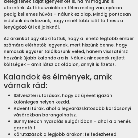
kielégítenék saját igényeinket is, ha mi magunk is
utaznánk. Autóbuszainkban télen meleg van, nyáron
pedig kellemes hűvös – nálunk ez alap. Mindig pontosan
indulunk és érkezünk, hogy minél több időt tölthess a
lenyűgöző úti céljainknál.
Az árainkat úgy alakítottuk, hogy a lehető legtöbb ember
számára elérhetők legyenek, mert hiszünk benne, hogy
nemcsak egyszer találkozunk veled, hanem visszatérsz
hozzánk újabb kalandokra is. Nálunk nincsenek rejtett
költségek – amit látsz az oldalon, annyit is fizetsz.
Kalandok és élmények, amik
várnak rád:
Szilveszteri utazások, hogy az új évet igazán
különleges helyen kezdd.
Adventi túrák, ahol a legvarázslatosabb karácsonyi
vásárokban barangolhatsz.
Sunny Beach nyaralás Bulgáriában – ahol a pihenés
garantált.
Körutazások a legjobb árakon: felfedezheted