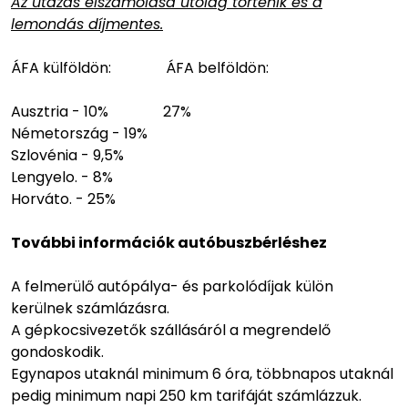
Az utazás elszámolása utólag történik és a
lemondás díjmentes.
ÁFA külföldön: ÁFA belföldön:
Ausztria - 10% 27%
Németország - 19%
Szlovénia - 9,5%
Lengyelo. - 8%
Horváto. - 25%
További információk autóbuszbérléshez
A felmerülő autópálya- és parkolódíjak külön
kerülnek számlázásra.
A gépkocsivezetők szállásáról a megrendelő
gondoskodik.
Egynapos utaknál minimum 6 óra, többnapos utaknál
pedig minimum napi 250 km tarifáját számlázzuk.