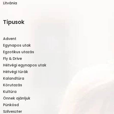
Litvánia
Típusok
Advent
Egynapos utak
Egzotikus utazás
Fly & Drive
Hétvégi egynapos utak
Hétvégi túrák
Kalandtúra
Körutazás
Kultúra
Önnek ajánljuk
Pünkösd
Szilveszter