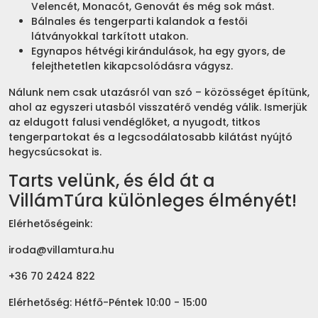
Velencét, Monacót, Genovát és még sok mást.
Bálnales és tengerparti kalandok a festői
látványokkal tarkított utakon.
Egynapos hétvégi kirándulások, ha egy gyors, de
felejthetetlen kikapcsolódásra vágysz.
Nálunk nem csak utazásról van szó – közösséget építünk,
ahol az egyszeri utasból visszatérő vendég válik. Ismerjük
az eldugott falusi vendéglőket, a nyugodt, titkos
tengerpartokat és a legcsodálatosabb kilátást nyújtó
hegycsúcsokat is.
Tarts velünk, és éld át a
VillámTúra különleges élményét!
Elérhetőségeink:
iroda@villamtura.hu
+36 70 2424 822
Elérhetőség: Hétfő-Péntek 10:00 - 15:00