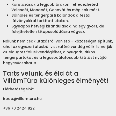
Körutazások a legjobb árakon: felfedezheted
Velencét, Monacót, Genovát és még sok mást.
Bálnales és tengerparti kalandok a festői
látványokkal tarkított utakon.
Egynapos hétvégi kirándulások, ha egy gyors, de
felejthetetlen kikapcsolódásra vágysz.
Nálunk nem csak utazásról van szó – közösséget építünk,
ahol az egyszeri utasból visszatérő vendég válik. Ismerjük
az eldugott falusi vendéglőket, a nyugodt, titkos
tengerpartokat és a legcsodálatosabb kilátást nyújtó
hegycsúcsokat is.
Tarts velünk, és éld át a
VillámTúra különleges élményét!
Elérhetőségeink:
iroda@villamtura.hu
+36 70 2424 822