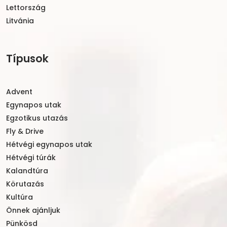
Lettország
Litvánia
Típusok
Advent
Egynapos utak
Egzotikus utazás
Fly & Drive
Hétvégi egynapos utak
Hétvégi túrák
Kalandtúra
Körutazás
Kultúra
Önnek ajánljuk
Pünkösd