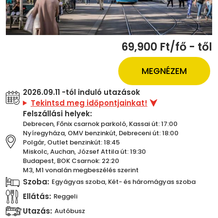
69,900 Ft/fő - től
MEGNÉZEM
2026.09.11 -tól induló utazások
Tekintsd meg időpontjainkat!
Felszállási helyek:
Debrecen, Főnix csarnok parkoló, Kassai út: 17:00
Nyíregyháza, OMV benzinkút, Debreceni út: 18:00
Polgár, Outlet benzinkút: 18:45
Miskolc, Auchan, József Attila út: 19:30
Budapest, BOK Csarnok: 22:20
M3, M1 vonalán megbeszélés szerint
Szoba:
Egyágyas szoba, Két- és háromágyas szoba
Ellátás:
Reggeli
Utazás:
Autóbusz