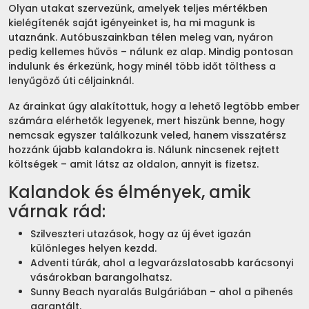
Olyan utakat szervezünk, amelyek teljes mértékben
kielégítenék saját igényeinket is, ha mi magunk is
utaznánk. Autóbuszainkban télen meleg van, nyáron
pedig kellemes hűvös – nálunk ez alap. Mindig pontosan
indulunk és érkezünk, hogy minél több időt tölthess a
lenyűgöző úti céljainknál.
Az árainkat úgy alakítottuk, hogy a lehető legtöbb ember
számára elérhetők legyenek, mert hiszünk benne, hogy
nemcsak egyszer találkozunk veled, hanem visszatérsz
hozzánk újabb kalandokra is. Nálunk nincsenek rejtett
költségek – amit látsz az oldalon, annyit is fizetsz.
Kalandok és élmények, amik
várnak rád:
Szilveszteri utazások, hogy az új évet igazán
különleges helyen kezdd.
Adventi túrák, ahol a legvarázslatosabb karácsonyi
vásárokban barangolhatsz.
Sunny Beach nyaralás Bulgáriában – ahol a pihenés
garantált.