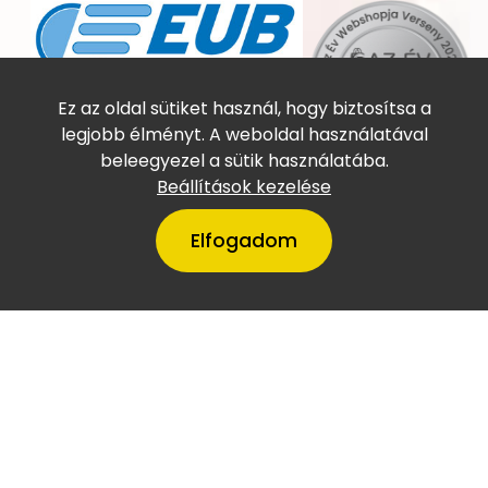
Online utasbiztosítás
Ez az oldal sütiket használ, hogy biztosítsa a
legjobb élményt. A weboldal használatával
beleegyezel a sütik használatába.
Beállítások kezelése
Elfogadom
A VillámTúra Magyarország
legtőkeerősebb cégei között
szerepel
Copyright © Villámtúra Utazási Iroda (Engedélyszám: U-
001980) 2023 - Developed by
Shopmentor Kft.