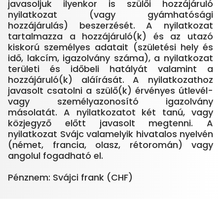
javasoljuk ilyenkor is szülői hozzájáruló
nyilatkozat (vagy gyámhatósági
hozzájárulás) beszerzését. A nyilatkozat
tartalmazza a hozzájáruló(k) és az utazó
kiskorú személyes adatait (születési hely és
idő, lakcím, igazolvány száma), a nyilatkozat
területi és időbeli hatályát valamint a
hozzájáruló(k) aláírását. A nyilatkozathoz
javasolt csatolni a szülő(k) érvényes útlevél-
vagy személyazonosító igazolvány
másolatát. A nyilatkozatot két tanú, vagy
közjegyző előtt javasolt megtenni. A
nyilatkozat Svájc valamelyik hivatalos nyelvén
(német, francia, olasz, rétoromán) vagy
angolul fogadható el.