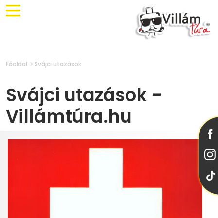
Főoldal
Svájci utazások
Svájci utazások -
Villámtúra.hu