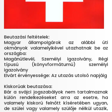
Beutazási feltételek:
Magyar állampolgárok az alábbi úti
okmányok valamelyikével utazhatnak be az
országba:
Magánútlevél, Személyi igazolvány, Régi
típusú (könyvformátumú) személyi
igazolvány
Elvárt érvényessége: Az utazás utolsó napjáig
Kiskorúak beutazása:
Bár a svájci jogszabályok nem tartalmaznak
külön rendelkezéseket arra az esetre, ha
valamely kiskorú felnőtt kíséretében ugyan,
de szülei vagy valamely szülője nélkül utazik,