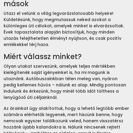
mások
Utazz el velünk a világ legvarázslatosabb helyeire!
Küldetésünk, hogy megmutassuk neked azokat a
különleges úti célokat, amelyek minket is elvarázsoltak.
Évek tapasztalata alapján biztosítjuk, hogy minden
utazás felejthetetlen élményt nyújtson, és csak pozitív
emlékekkel térj haza.
Miért válassz minket?
Olyan utakat szervezünk, amelyek teljes mértékben
kielégítenék saját igényeinket is, ha mi magunk is
utaznánk. Autóbuszainkban télen meleg van, nyáron
pedig kellemes hűvös – nálunk ez alap. Mindig pontosan
indulunk és érkezünk, hogy minél több időt tölthess a
lenyűgöző úti céljainknál.
Az árainkat úgy alakítottuk, hogy a lehető legtöbb ember
számára elérhetők legyenek, mert hiszünk benne, hogy
nemcsak egyszer találkozunk veled, hanem visszatérsz
hozzánk újabb kalandokra is. Nálunk nincsenek rejtett