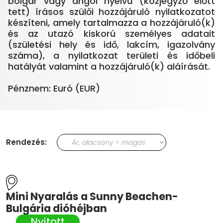
bolgár vagy angol nyelvű (közjegyző előtt
tett) írásos szülői hozzájáruló nyilatkozatot
készíteni, amely tartalmazza a hozzájáruló(k)
és az utazó kiskorú személyes adatait
(születési hely és idő, lakcím, igazolvány
száma), a nyilatkozat területi és időbeli
hatályát valamint a hozzájáruló(k) aláírását.
Rendezés:
Mini Nyaralás a Sunny Beachen-
Bulgária dióhéjban