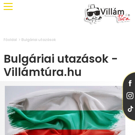
Főoldal
Bulgáriai utazások
Bulgáriai utazások -
Villámtúra.hu