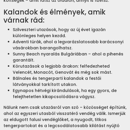
költségek – amit látsz az oldalon, annyit is fizetsz.
Kalandok és élmények, amik
várnak rád:
Szilveszteri utazások, hogy az új évet igazán
különleges helyen kezdd.
Adventi túrák, ahol a legvarázslatosabb karácsonyi
vásárokban barangolhatsz.
Sunny Beach nyaralás Bulgáriában – ahol a pihenés
garantált.
Körutazások a legjobb árakon: felfedezheted
Velencét, Monacót, Genovát és még sok mást.
Bálnales és tengerparti kalandok a festői
látványokkal tarkított utakon.
Egynapos hétvégi kirándulások, ha egy gyors, de
felejthetetlen kikapcsolódásra vágysz.
Nálunk nem csak utazásról van szó – közösséget építünk,
ahol az egyszeri utasból visszatérő vendég válik. Ismerjük
az eldugott falusi vendéglőket, a nyugodt, titkos
tengerpartokat és a legcsodálatosabb kilátást nyújtó