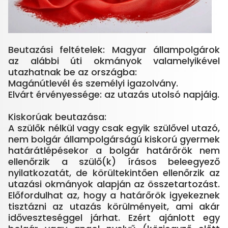
Beutazási feltételek: Magyar állampolgárok
az alábbi úti okmányok valamelyikével
utazhatnak be az országba:
Magánútlevél és személyi igazolvány.
Elvárt érvényessége: az utazás utolsó napjáig.
Kiskorúak beutazása:
A szülők nélkül vagy csak egyik szülővel utazó,
nem bolgár állampolgárságú kiskorú gyermek
határátlépésekor a bolgár határőrök nem
ellenőrzik a szülő(k) írásos beleegyező
nyilatkozatát, de körültekintően ellenőrzik az
utazási okmányok alapján az összetartozást.
Előfordulhat az, hogy a határőrök igyekeznek
tisztázni az utazás körülményeit, ami akár
időveszteséggel járhat. Ezért ajánlott egy