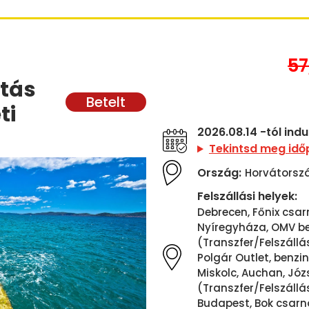
57
atás
ti
2026.08.14 -tól ind
Tekintsd meg idő
Ország:
Horvátorsz
Felszállási helyek:
Debrecen, Főnix csarn
Nyíregyháza, OMV ben
(Transzfer/Felszállá
Polgár Outlet, benzin
Miskolc, Auchan, Józs
(Transzfer/Felszállá
Budapest, Bok csarno