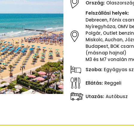
Ország:
Olaszorszá
Felszállási helyek:
Debrecen, Főnix csarn
Nyíregyháza, OMV ben
Polgár, Outlet benzin
Miskolc, Auchan, Józse
Budapest, BOK csarno
(másnap hajnal)
M3 és M7 vonalán me
Szoba:
Egyágyas sz
Ellátás:
Reggeli
Utazás:
Autóbusz