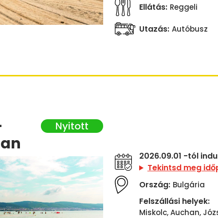
Ellátás:
Reggeli
Utazás:
Autóbusz
-
ban
2026.09.01 -tól ind
Tekintsd meg idő
Ország:
Bulgária
Felszállási helyek:
Miskolc, Auchan, Józse