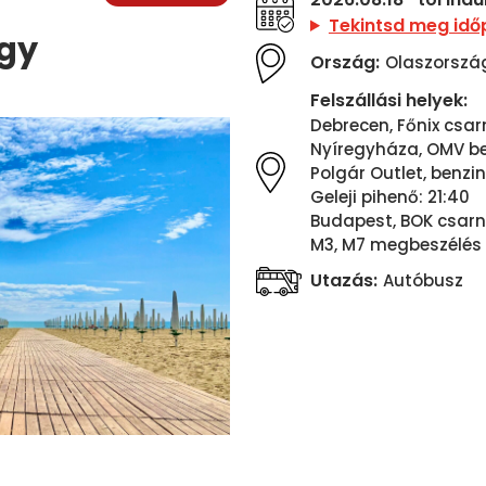
Tekintsd meg idő
egy
Ország:
Olaszorszá
Felszállási helyek:
Debrecen, Főnix csarn
Nyíregyháza, OMV ben
Polgár Outlet, benzin
Geleji pihenő: 21:40
Budapest, BOK csarn
M3, M7 megbeszélés 
Utazás:
Autóbusz