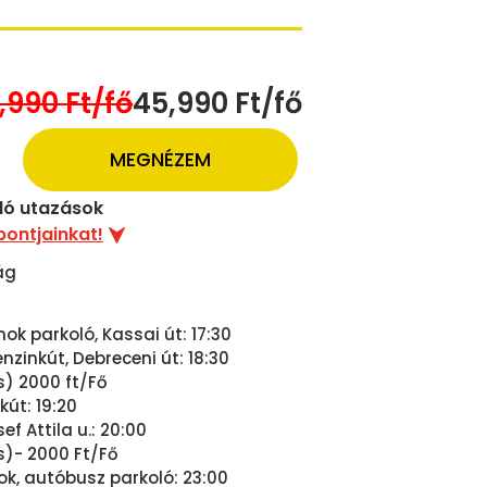
,990 Ft/fő
45,990 Ft/fő
MEGNÉZEM
uló utazások
pontjainkat!
ág
ok parkoló, Kassai út: 17:30
zinkút, Debreceni út: 18:30
s) 2000 ft/Fő
kút: 19:20
ef Attila u.: 20:00
s)- 2000 Ft/Fő
k, autóbusz parkoló: 23:00