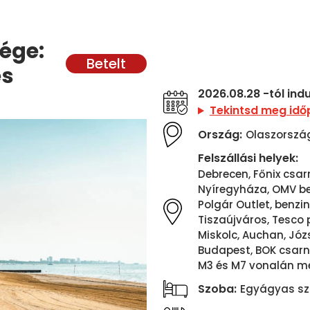
vége:
és
2026.08.28 -tól ind
Tekintsd meg idő
Ország:
Olaszorszá
Felszállási helyek:
Debrecen, Főnix csarn
Nyíregyháza, OMV ben
Polgár Outlet, benzink
Tiszaújváros, Tesco p
Miskolc, Auchan, Józs
Budapest, BOK csarn
M3 és M7 vonalán me
Szoba:
Egyágyas sz