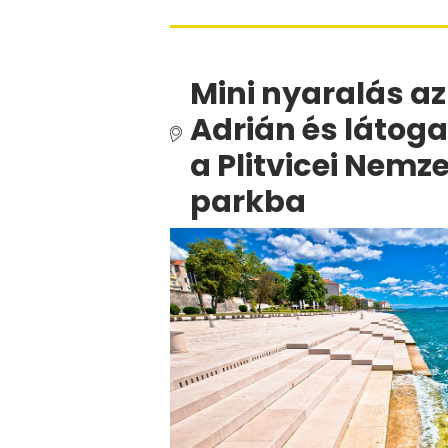
Mini nyaralás az
Adrián és látog
a Plitvicei Nemze
parkba