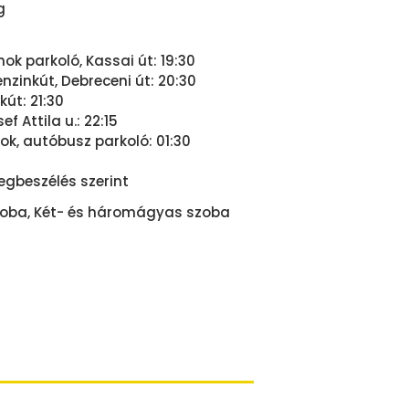
g
ok parkoló, Kassai út: 19:30
zinkút, Debreceni út: 20:30
kút: 21:30
f Attila u.: 22:15
k, autóbusz parkoló: 01:30
gbeszélés szerint
oba, Két- és háromágyas szoba