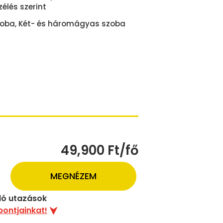
lés szerint
oba, Két- és háromágyas szoba
49,900 Ft/fő
MEGNÉZEM
uló utazások
pontjainkat!