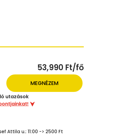
53,990 Ft/fő
MEGNÉZEM
uló utazások
pontjainkat!
f Attila u.: 11:00 -> 2500 Ft