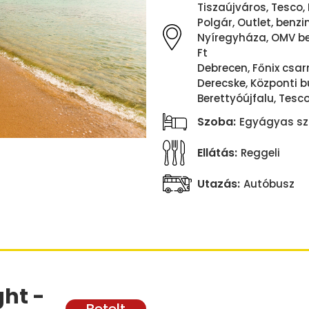
Tiszaújváros, Tesco, 
Polgár, Outlet, benzin
Nyíregyháza, OMV ben
Ft
Debrecen, Főnix csarn
Derecske, Központi b
Berettyóújfalu, Tesco
Szoba:
Egyágyas sz
Ellátás:
Reggeli
Utazás:
Autóbusz
ht -