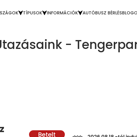
SZÁGOK
TÍPUSOK
INFORMÁCIÓK
AUTÓBUSZ BÉRLÉS
BLOG
Utazásaink - Tengerpar
z
2026.08.18 -tól ind