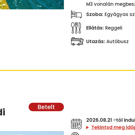
M3 vonalán megbeszé
Szoba:
Egyágyas sz
Ellátás:
Reggeli
Utazás:
Autóbusz
n
di
2026.08.21 -tól ind
Tekintsd meg idő