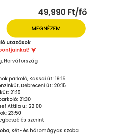
49,990 Ft/fő
MEGNÉZEM
uló utazások
pontjainkat!
g, Horvátország
ok parkoló, Kassai út: 19:15
zinkút, Debreceni út: 20:15
út: 21:15
arkoló: 21:30
ef Attila u.: 22:00
ok: 23:50
gbeszélés szerint
oba, Két- és háromágyas szoba