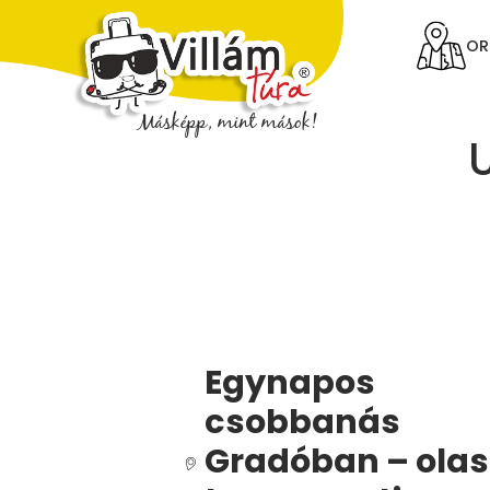
OR
Egynapos
csobbanás
Gradóban – olas