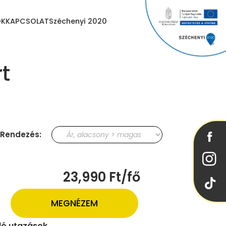
OK
KAPCSOLAT
Széchenyi 2020
t
Rendezés:
23,990 Ft/fő
MEGNÉZEM
uló utazások