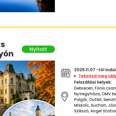
zs
nyón
2026.11.07 -tól ind
Tekintsd meg idő
Felszállási helyek:
Debrecen, Főnix csar
Nyíregyháza, OMV ben
Polgár, Outlet, benzi
Miskolc, Auchan, Józs
Szikszó, Angel Statio