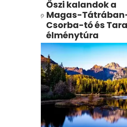
Őszi kalandok a
Magas-Tátrában
Csorba-tó és Tar
élménytúra