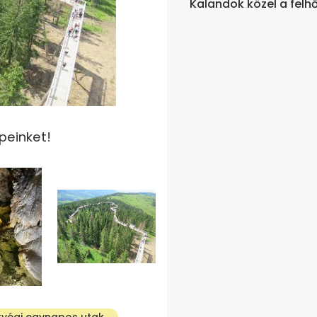
peinket!
tvégi egynapos utak