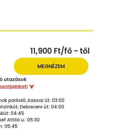
11,900 Ft/fő - től
MEGNÉZEM
uló utazások
pontjainkat!
nok parkoló, Kassai út: 03:00
zinkút, Debreceni út: 04:00
nkút: 04:45
ef Attila u.: 05:30
n: 05:45