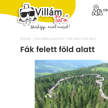
OR
Főoldal
Szlovákiai utazások
Fák felett föld alatt
Fák felett föld alatt