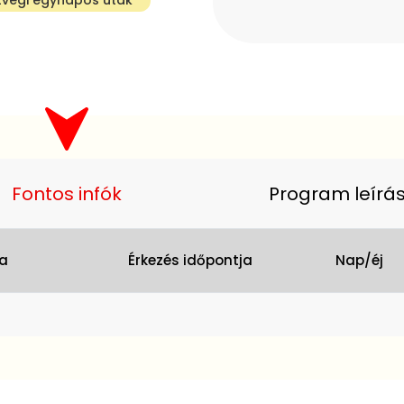
Fontos infók
Program leírá
ja
Érkezés időpontja
Nap/éj