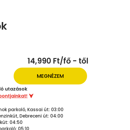
ok
14,990 Ft/fő - től
MEGNÉZEM
uló utazások
pontjainkat!
nok parkoló, Kassai út: 03:00
zinkút, Debreceni út: 04:00
nkút: 04:50
parkoló: 05:10