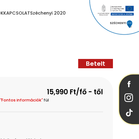
OK
KAPCSOLAT
Széchenyi 2020
15,990 Ft/fő - től
"
Fontos információk
"
fül