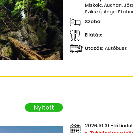
Miskolc, Auchan, Józs
Szikszó, Angel Statio
Szoba:
Ellátás:
Utazás:
Autóbusz
2026.10.31 -tól ind
Tekintsd meg idő