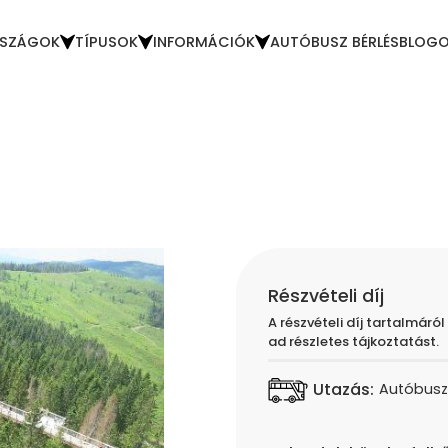
SZÁGOK
TÍPUSOK
INFORMÁCIÓK
AUTÓBUSZ BÉRLÉS
BLOG
Részvételi díj
A részvételi díj tartalmáról
ad részletes tájkoztatást.
Utazás:
Autóbusz