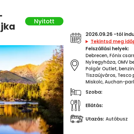
-
ajka
2026.09.26 -tól ind
Tekintsd meg idő
Felszállási helyek:
Debrecen, Főnix csar
Nyíregyháza, OMV ben
Polgár Outlet, benzi
Tiszaújváros, Tesco 
Miskolc, Auchan-parko
Szoba:
Ellátás:
Utazás:
Autóbusz