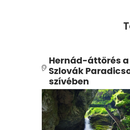
T
Hernád-áttörés a
Szlovák Paradic
szívében