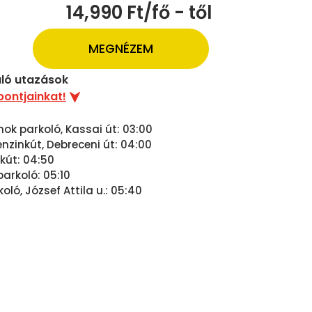
14,990 Ft/fő - től
MEGNÉZEM
uló utazások
pontjainkat!
nok parkoló, Kassai út: 03:00
zinkút, Debreceni út: 04:00
nkút: 04:50
parkoló: 05:10
ló, József Attila u.: 05:40