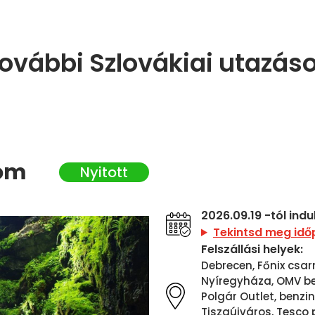
ovábbi Szlovákiai utazás
som
2026.09.19 -tól ind
Tekintsd meg idő
Felszállási helyek:
Debrecen, Főnix csar
Nyíregyháza, OMV ben
Polgár Outlet, benzi
Tiszaújváros, Tesco 