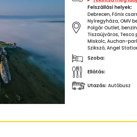
Felszállási helyek:
Debrecen, Főnix csar
Nyíregyháza, OMV ben
Polgár Outlet, benzin
Tiszaújváros, Tesco 
Miskolc, Auchan-parko
Szikszó, Angel Statio
Szoba:
Ellátás:
Utazás:
Autóbusz