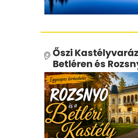
Őszi Kastélyvará
Betléren és Rozs