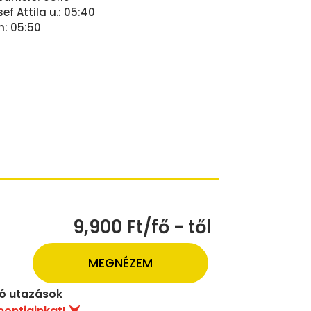
ef Attila u.: 05:40
n: 05:50
9,900 Ft/fő - től
MEGNÉZEM
uló utazások
pontjainkat!