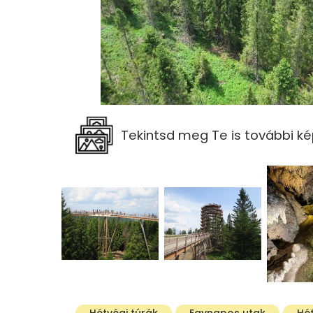
Tekintsd meg Te is további ké
Hétvégi túrák
Egynapos utak
Hé