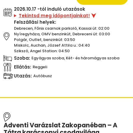
2026.10.17 -tól induló utazások
Tekintsd meg időpontjainkat!
Felszállási helyek:
Debrecen, Főnix csarnok parkoló, Kassai út: 02:00
Nyíregyháza, OMV benzinkút, Debreceni út: 03:00
Polgár, Outlet, benzinkút: 03:50
Miskolc, Auchan, József Attila u.: 04:40
Szikszó, Angel Station: 04:50
Szoba:
Egyágyas szoba, Két- és háromágyas szoba
Ellátás:
Reggeli
Utazás:
Autóbusz
Adventi Varázslat Zakopanéban – A
Tátra karácsonyi csodavilága