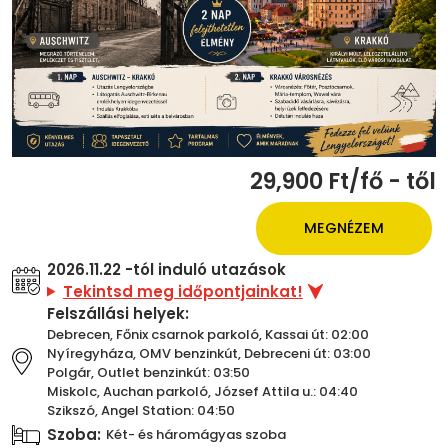
29,900 Ft/fő - től
MEGNÉZEM
2026.11.22 -tól induló utazások
Tekintsd meg időpontjainkat!
Felszállási helyek:
Debrecen, Főnix csarnok parkoló, Kassai út: 02:00
Nyíregyháza, OMV benzinkút, Debreceni út: 03:00
Polgár, Outlet benzinkút: 03:50
Miskolc, Auchan parkoló, József Attila u.: 04:40
Szikszó, Angel Station: 04:50
Szoba:
Két- és háromágyas szoba