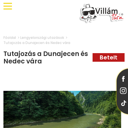
Főoldal
Lengyelországi utazások
Tutajozás a Dunajecen és Nedec vára
Tutajozás a Dunajecen és
Nedec vára