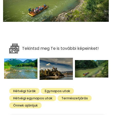
Tekintsd meg Te is további képeinket!
Hétvégi túrák
Egynapos utak
Hétvégi egynapos utak
Természetjárás
Önnek ajánljuk