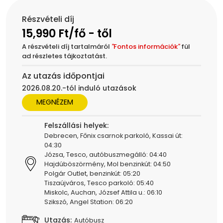
Részvételi díj
15,990 Ft/fő - től
A részvételi díj tartalmáról
"
Fontos információk
"
fül
ad részletes tájkoztatást.
Az utazás időpontjai
2026.08.20.-tól induló utazások
MEGNÉZEM
Felszállási helyek:
Debrecen, Főnix csarnok parkoló, Kassai út:
04:30
Józsa, Tesco, autóbuszmegálló: 04:40
Hajdúböszörmény, Mol benzinkút: 04:50
Polgár Outlet, benzinkút: 05:20
Tiszaújváros, Tesco parkoló: 05:40
Miskolc, Auchan, József Attila u.: 06:10
Szikszó, Angel Station: 06:20
Utazás:
Autóbusz