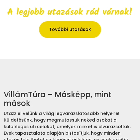
A legjobb utazások rád várnak!
További utazások
VillámTúra – Másképp, mint
mások
Utazz el velünk a világ legvarázslatosabb helyeire!
Küldetésünk, hogy megmutassuk neked azokat a
különleges úti célokat, amelyek minket is elvarázsoltak.
Évek tapasztalata alapján biztosítjuk, hogy minden
utazás felejthetetlen élményt nyújtson, és csak pozitív