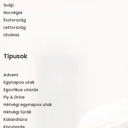
Svájc
Norvégia
Észtország
Lettország
Litvánia
Típusok
Advent
Egynapos utak
Egzotikus utazás
Fly & Drive
Hétvégi egynapos utak
Hétvégi túrák
Kalandtúra
Körutazás