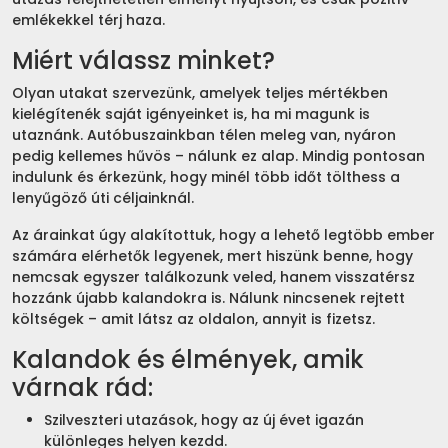
emlékekkel térj haza.
Miért válassz minket?
Olyan utakat szervezünk, amelyek teljes mértékben
kielégítenék saját igényeinket is, ha mi magunk is
utaznánk. Autóbuszainkban télen meleg van, nyáron
pedig kellemes hűvös – nálunk ez alap. Mindig pontosan
indulunk és érkezünk, hogy minél több időt tölthess a
lenyűgöző úti céljainknál.
Az árainkat úgy alakítottuk, hogy a lehető legtöbb ember
számára elérhetők legyenek, mert hiszünk benne, hogy
nemcsak egyszer találkozunk veled, hanem visszatérsz
hozzánk újabb kalandokra is. Nálunk nincsenek rejtett
költségek – amit látsz az oldalon, annyit is fizetsz.
Kalandok és élmények, amik
várnak rád:
Szilveszteri utazások, hogy az új évet igazán
különleges helyen kezdd.