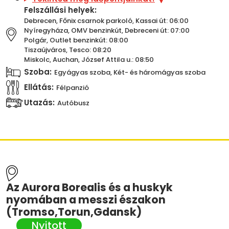
Felszállási helyek:
Debrecen, Főnix csarnok parkoló, Kassai út: 06:00
Nyíregyháza, OMV benzinkút, Debreceni út: 07:00
Polgár, Outlet benzinkút: 08:00
Tiszaújváros, Tesco: 08:20
Miskolc, Auchan, József Attila u.: 08:50
Szoba:
Egyágyas szoba, Két- és háromágyas szoba
Ellátás:
Félpanzió
Utazás:
Autóbusz
Az Aurora Borealis és a huskyk
nyomában a messzi északon
(Tromso,Torun,Gdansk)