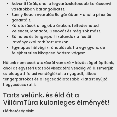
Adventi túrák, ahol a legvarázslatosabb karácsonyi
vásárokban barangolhatsz.
Sunny Beach nyaralás Bulgáriában – ahol a pihenés
garantált.
Körutazások a legjobb árakon: felfedezheted
Velencét, Monacót, Genovát és még sok mást.
Bálnales és tengerparti kalandok a festői
látványokkal tarkított utakon.
Egynapos hétvégi kirándulások, ha egy gyors, de
felejthetetlen kikapcsolódásra vágysz.
Nálunk nem csak utazásról van szó – közösséget építünk,
ahol az egyszeri utasból visszatérő vendég válik. Ismerjük
az eldugott falusi vendéglőket, a nyugodt, titkos
tengerpartokat és a legcsodálatosabb kilátást nyújtó
hegycsúcsokat is.
Tarts velünk, és éld át a
VillámTúra különleges élményét!
Elérhetőségeink: