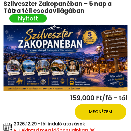
Szilveszter Zakopanéban – 5 nap a
Tátra téli csodavilágában
159,000 Ft/fő - től
MEGNÉZEM
2026.12.29 -tól induló utazások
Tekintsd meg időpontjainkat!