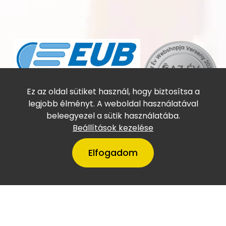
Online utasbiztosítás
Ez az oldal sütiket használ, hogy biztosítsa a
legjobb élményt. A weboldal használatával
beleegyezel a sütik használatába.
Beállítások kezelése
Elfogadom
A VillámTúra Magyarország
legtőkeerősebb cégei között
szerepel