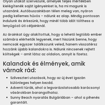
Olyan utakat szervezünk, amelyek teljes mértékben
kielégítenék saját igényeinket is, ha mi magunk is
utaznánk. Autóbuszainkban télen meleg van, nyáron
pedig kellemes hűvös – nálunk ez alap. Mindig pontosan
indulunk és érkezünk, hogy minél több időt tölthess a
lenyűgöző úti céljainknál.
Az árainkat úgy alakítottuk, hogy a lehető legtöbb ember
számára elérhetők legyenek, mert hiszünk benne, hogy
nemcsak egyszer találkozunk veled, hanem visszatérsz
hozzánk újabb kalandokra is. Nálunk nincsenek rejtett
költségek – amit látsz az oldalon, annyit is fizetsz.
Kalandok és élmények, amik
várnak rád:
Szilveszteri utazások, hogy az új évet igazán
különleges helyen kezdd.
Adventi túrák, ahol a legvarázslatosabb karácsonyi
vásárokban barangolhatsz.
Sunny Beach nyaralás Bulgáriában – ahol a pihenés
garantált.