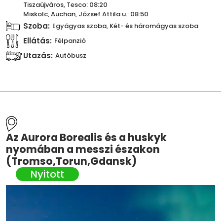
Tiszaújváros, Tesco: 08:20
Miskolc, Auchan, József Attila u.: 08:50
Szoba:
Egyágyas szoba, Két- és háromágyas szoba
Ellátás:
Félpanzió
Utazás:
Autóbusz
Az Aurora Borealis és a huskyk
nyomában a messzi északon
(Tromso,Torun,Gdansk)