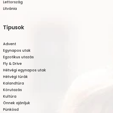
Lettország
Litvánia
Típusok
Advent
Egynapos utak
Egzotikus utazás
Fly & Drive
Hétvégi egynapos utak
Hétvégi túrák
Kalandtúra
Körutazás
Kultúra
Önnek ajánljuk
Pünkösd