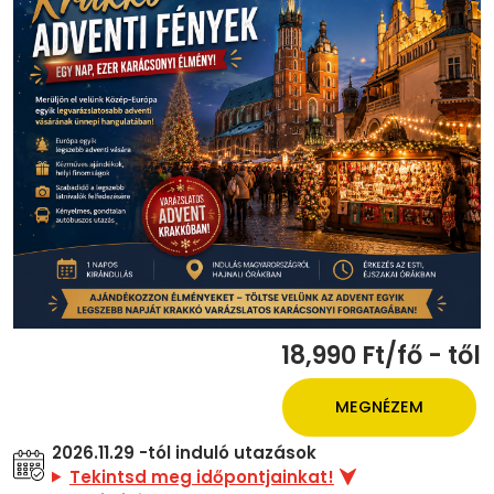
18,990 Ft/fő - től
MEGNÉZEM
2026.11.29 -tól induló utazások
Tekintsd meg időpontjainkat!