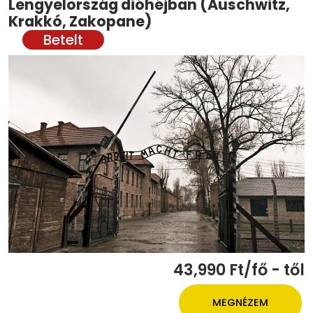
Lengyelország dióhéjban (Auschwitz,
Krakkó, Zakopane)
43,990 Ft/fő - től
MEGNÉZEM