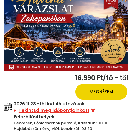
16,990 Ft/fő - től
MEGNÉZEM
2026.11.28 -tól induló utazások
Tekintsd meg időpontjainkat!
Felszállási helyek:
Debrecen, Főnix csarnok parkoló, Kassai út: 03:00
Hajdúböszörmény, MOL benzinkút: 03:20