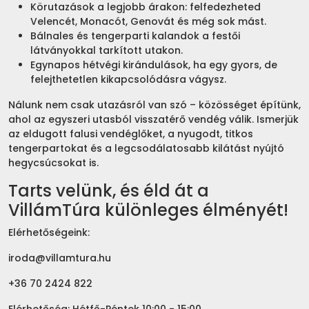
Körutazások a legjobb árakon: felfedezheted
Velencét, Monacót, Genovát és még sok mást.
Bálnales és tengerparti kalandok a festői
látványokkal tarkított utakon.
Egynapos hétvégi kirándulások, ha egy gyors, de
felejthetetlen kikapcsolódásra vágysz.
Nálunk nem csak utazásról van szó – közösséget építünk,
ahol az egyszeri utasból visszatérő vendég válik. Ismerjük
az eldugott falusi vendéglőket, a nyugodt, titkos
tengerpartokat és a legcsodálatosabb kilátást nyújtó
hegycsúcsokat is.
Tarts velünk, és éld át a
VillámTúra különleges élményét!
Elérhetőségeink:
iroda@villamtura.hu
+36 70 2424 822
Elérhetőség: Hétfő-Péntek 10:00 - 15:00