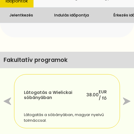
időpontok
Jelentkezés
Indulás időpontja
Érkezés id
Fakultatív programok
EUR
Látogatás a Wielickai
38.00
sóbányában
fő
I
/ fő
Látogatás a sóbányában, magyar nyelvű