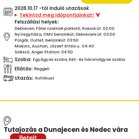
2026.10.17 -tól induló utazások
Tekintsd meg időpontjainkat!
Felszállási helyek:
Debrecen, Főnix csarnok parkoló, Kassai út: 02:00
Nyíregyháza, OMV benzinkút, Debreceni út: 03:00
Polgár, Outlet, benzinkút: 03:50
Miskolc, Auchan, József Attila u.: 04:40
Szikszó, Angel Station: 04:50
Szoba:
Egyágyas szoba, Két- és háromágyas szoba
Ellátás:
Reggeli
Utazás:
Autóbusz
Tutajozás a Dunajecen és Nedec vára