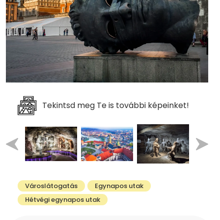
Tekintsd meg Te is további képeinket!
Városlátogatás
Egynapos utak
Hétvégi egynapos utak