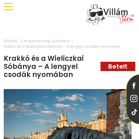
Főoldal
Lengyelországi utazások
Krakkó és a Wieliczkai Sóbánya – A lengyel csodák nyomában
Krakkó és a Wieliczkai
Sóbánya – A lengyel
csodák nyomában