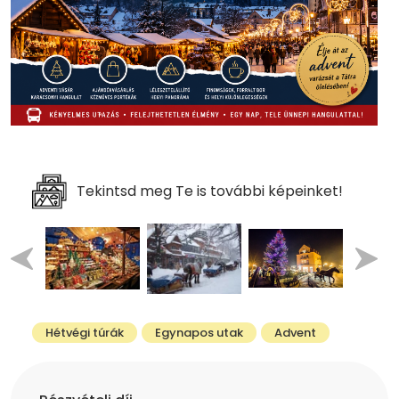
Tekintsd meg Te is további képeinket!
Hétvégi túrák
Egynapos utak
Advent