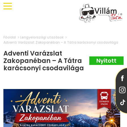
Főoldal
Lengyelországi utazások
Adventi Varázslat Zakopanéban – A Tátra karácsonyi csodavilága
Adventi Varázslat
Zakopanéban – A Tátra
karácsonyi csodavilága