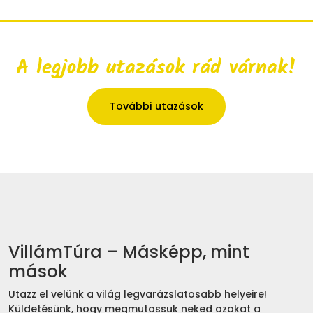
A legjobb utazások rád várnak!
További utazások
VillámTúra – Másképp, mint
mások
Utazz el velünk a világ legvarázslatosabb helyeire!
Küldetésünk, hogy megmutassuk neked azokat a