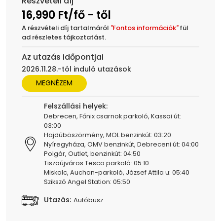
Részvételi díj
16,990 Ft/fő - től
A részvételi díj tartalmáról
"
Fontos információk
"
fül
ad részletes tájkoztatást.
Az utazás időpontjai
2026.11.28.-tól induló utazások
MEGNÉZEM
Felszállási helyek:
Debrecen, Főnix csarnok parkoló, Kassai út:
03:00
Hajdúböszörmény, MOL benzinkút: 03:20
Nyíregyháza, OMV benzinkút, Debreceni út: 04:00
Polgár, Outlet, benzinkút: 04:50
Tiszaújváros Tesco parkoló: 05:10
Miskolc, Auchan-parkoló, József Attila u: 05:40
Szikszó Angel Station: 05:50
Utazás:
Autóbusz