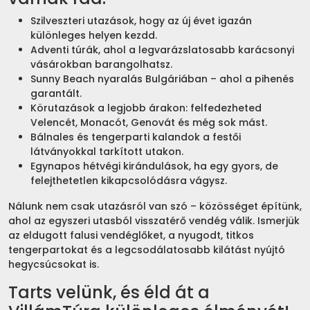
Szilveszteri utazások, hogy az új évet igazán
különleges helyen kezdd.
Adventi túrák, ahol a legvarázslatosabb karácsonyi
vásárokban barangolhatsz.
Sunny Beach nyaralás Bulgáriában – ahol a pihenés
garantált.
Körutazások a legjobb árakon: felfedezheted
Velencét, Monacót, Genovát és még sok mást.
Bálnales és tengerparti kalandok a festői
látványokkal tarkított utakon.
Egynapos hétvégi kirándulások, ha egy gyors, de
felejthetetlen kikapcsolódásra vágysz.
Nálunk nem csak utazásról van szó – közösséget építünk,
ahol az egyszeri utasból visszatérő vendég válik. Ismerjük
az eldugott falusi vendéglőket, a nyugodt, titkos
tengerpartokat és a legcsodálatosabb kilátást nyújtó
hegycsúcsokat is.
Tarts velünk, és éld át a