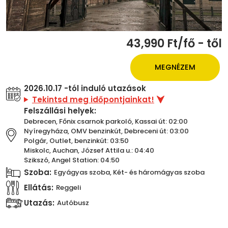
43,990 Ft/fő - től
MEGNÉZEM
2026.10.17 -tól induló utazások
Tekintsd meg időpontjainkat!
Felszállási helyek:
Debrecen, Főnix csarnok parkoló, Kassai út: 02:00
Nyíregyháza, OMV benzinkút, Debreceni út: 03:00
Polgár, Outlet, benzinkút: 03:50
Miskolc, Auchan, József Attila u.: 04:40
Szikszó, Angel Station: 04:50
Szoba:
Egyágyas szoba, Két- és háromágyas szoba
Ellátás:
Reggeli
Utazás:
Autóbusz