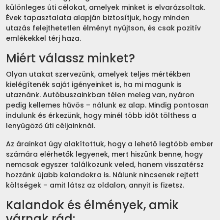
különleges úti célokat, amelyek minket is elvarázsoltak.
Évek tapasztalata alapján biztosítjuk, hogy minden
utazás felejthetetlen élményt nyújtson, és csak pozitív
emlékekkel térj haza.
Miért válassz minket?
Olyan utakat szervezünk, amelyek teljes mértékben
kielégítenék saját igényeinket is, ha mi magunk is
utaznánk. Autóbuszainkban télen meleg van, nyáron
pedig kellemes hűvös – nálunk ez alap. Mindig pontosan
indulunk és érkezünk, hogy minél több időt tölthess a
lenyűgöző úti céljainknál.
Az árainkat úgy alakítottuk, hogy a lehető legtöbb ember
számára elérhetők legyenek, mert hiszünk benne, hogy
nemcsak egyszer találkozunk veled, hanem visszatérsz
hozzánk újabb kalandokra is. Nálunk nincsenek rejtett
költségek – amit látsz az oldalon, annyit is fizetsz.
Kalandok és élmények, amik
várnak rád: