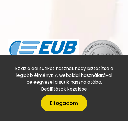
Online utasbiztosítás
Ez az oldal sütiket használ, hogy biztosítsa a
legjobb élményt. A weboldal használatával
beleegyezel a sütik használatába.
Beállítások kezelése
Elfogadom
A VillámTúra Magyarország
legtőkeerősebb cégei között
szerepel