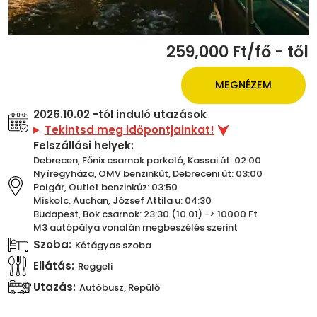
259,000 Ft/fő - től
MEGNÉZEM
2026.10.02 -tól induló utazások
Tekintsd meg időpontjainkat!
Felszállási helyek:
Debrecen, Főnix csarnok parkoló, Kassai út: 02:00
Nyíregyháza, OMV benzinkút, Debreceni út: 03:00
Polgár, Outlet benzinkúz: 03:50
Miskolc, Auchan, József Attila u: 04:30
Budapest, Bok csarnok: 23:30 (10.01) -> 10000 Ft
M3 autópálya vonalán megbeszélés szerint
Szoba:
Kétágyas szoba
Ellátás:
Reggeli
Utazás:
Autóbusz, Repülő