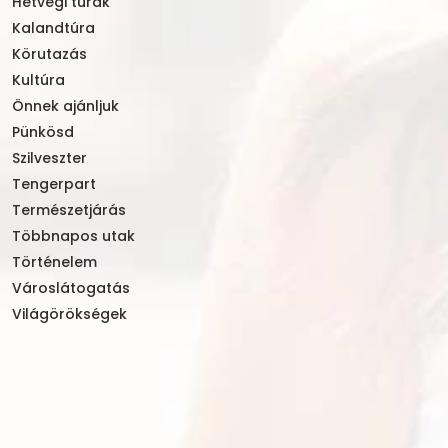
Hétvégi túrák
Kalandtúra
Körutazás
Kultúra
Önnek ajánljuk
Pünkösd
Szilveszter
Tengerpart
Természetjárás
Többnapos utak
Történelem
Városlátogatás
Világörökségek