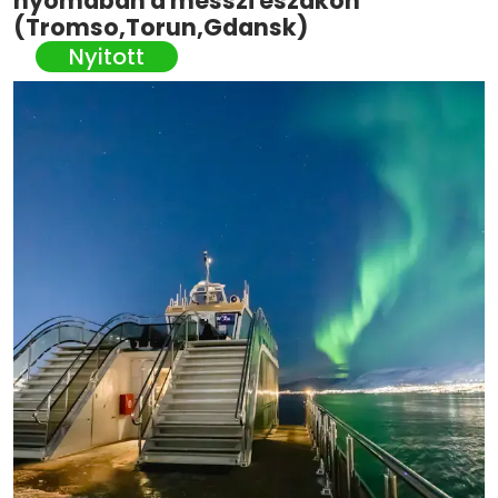
nyomában a messzi északon
(Tromso,Torun,Gdansk)