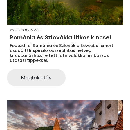
2026.03.11 12:17:35
Románia és Szlovákia titkos kincsei
Fedezd fel Románia és Szlovákia kevésbé ismert
csodáit! Inspiráló összeállítás hétvégi
kiruccanáshoz, rejtett látnivalókkal és buszos
utazási tippekkel.
Megtekintés