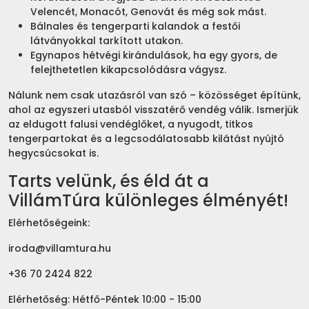
Velencét, Monacót, Genovát és még sok mást.
Bálnales és tengerparti kalandok a festői
látványokkal tarkított utakon.
Egynapos hétvégi kirándulások, ha egy gyors, de
felejthetetlen kikapcsolódásra vágysz.
Nálunk nem csak utazásról van szó – közösséget építünk,
ahol az egyszeri utasból visszatérő vendég válik. Ismerjük
az eldugott falusi vendéglőket, a nyugodt, titkos
tengerpartokat és a legcsodálatosabb kilátást nyújtó
hegycsúcsokat is.
Tarts velünk, és éld át a
VillámTúra különleges élményét!
Elérhetőségeink:
iroda@villamtura.hu
+36 70 2424 822
Elérhetőség: Hétfő-Péntek 10:00 - 15:00