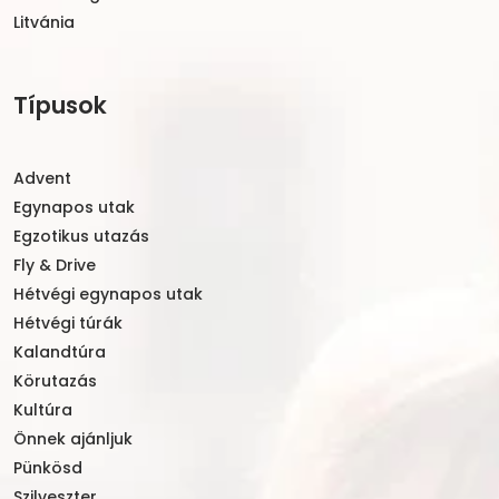
Litvánia
Típusok
Advent
Egynapos utak
Egzotikus utazás
Fly & Drive
Hétvégi egynapos utak
Hétvégi túrák
Kalandtúra
Körutazás
Kultúra
Önnek ajánljuk
Pünkösd
Szilveszter