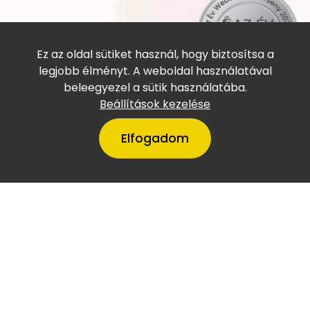
Ez az oldal sütiket használ, hogy biztosítsa a
legjobb élményt. A weboldal használatával
beleegyezel a sütik használatába.
Beállítások kezelése
Elfogadom
A VillámTúra Magyarország
legtőkeerősebb cégei között
szerepel
Copyright © Villámtúra Utazási Iroda (Engedélyszám: U-
001980) 2023 - Developed by
Shopmentor Kft.