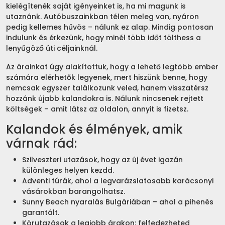
kielégítenék saját igényeinket is, ha mi magunk is
utaznánk. Autóbuszainkban télen meleg van, nyáron
pedig kellemes hűvös – nálunk ez alap. Mindig pontosan
indulunk és érkezünk, hogy minél több időt tölthess a
lenyűgöző úti céljainknál.
Az árainkat úgy alakítottuk, hogy a lehető legtöbb ember
számára elérhetők legyenek, mert hiszünk benne, hogy
nemcsak egyszer találkozunk veled, hanem visszatérsz
hozzánk újabb kalandokra is. Nálunk nincsenek rejtett
költségek – amit látsz az oldalon, annyit is fizetsz.
Kalandok és élmények, amik
várnak rád:
Szilveszteri utazások, hogy az új évet igazán
különleges helyen kezdd.
Adventi túrák, ahol a legvarázslatosabb karácsonyi
vásárokban barangolhatsz.
Sunny Beach nyaralás Bulgáriában – ahol a pihenés
garantált.
Körutazások a legjobb árakon: felfedezheted