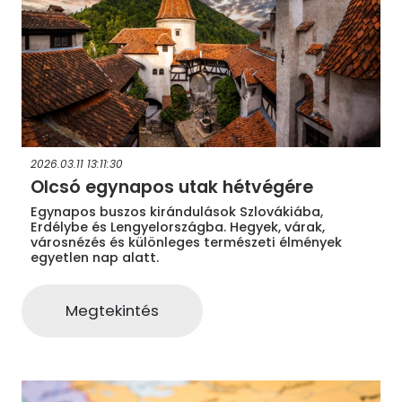
2026.03.11 13:11:30
Olcsó egynapos utak hétvégére
Egynapos buszos kirándulások Szlovákiába,
Erdélybe és Lengyelországba. Hegyek, várak,
városnézés és különleges természeti élmények
egyetlen nap alatt.
Megtekintés