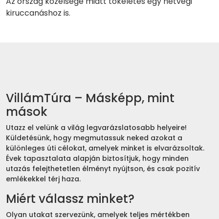
Az ország közelsége miatt tökéletes egy hétvégi
kiruccanáshoz is.
VillámTúra – Másképp, mint
mások
Utazz el velünk a világ legvarázslatosabb helyeire!
Küldetésünk, hogy megmutassuk neked azokat a
különleges úti célokat, amelyek minket is elvarázsoltak.
Évek tapasztalata alapján biztosítjuk, hogy minden
utazás felejthetetlen élményt nyújtson, és csak pozitív
emlékekkel térj haza.
Miért válassz minket?
Olyan utakat szervezünk, amelyek teljes mértékben