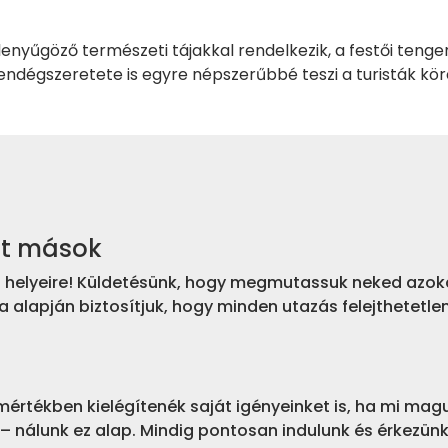
lenyűgöző természeti tájakkal rendelkezik, a festői tenge
vendégszeretete is egyre népszerűbbé teszi a turisták kö
nt mások
bb helyeire! Küldetésünk, hogy megmutassuk neked azoka
a alapján biztosítjuk, hogy minden utazás felejthetetle
mértékben kielégítenék saját igényeinket is, ha mi mag
 nálunk ez alap. Mindig pontosan indulunk és érkezünk,