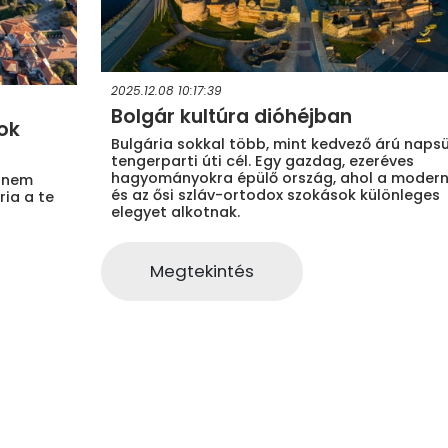
2025.12.08 10:17:39
Bolgár kultúra dióhéjban
ok
Bulgária sokkal több, mint kedvező árú naps
tengerparti úti cél. Egy gazdag, ezeréves
hagyományokra épülő ország, ahol a modern
e nem
és az ősi szláv-ortodox szokások különleges
ria a te
elegyet alkotnak.
Megtekintés