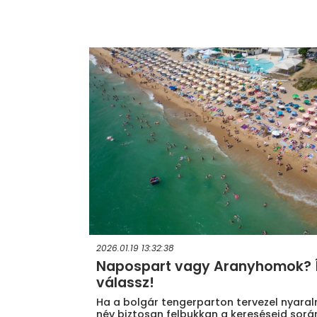
2026.01.19 13:32:38
Napospart vagy Aranyhomok? 
válassz!
Ha a bolgár tengerparton tervezel nyaraln
név biztosan felbukkan a kereséseid sorá