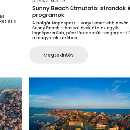
2026.01.19 14:29:00
Sunny Beach útmutató: strandok 
programok
és
ket és a
A bolgár Napospart – vagy ismertebb nevén
Sunny Beach – hosszú évek óta az egyik
legnépszerűbb, pénztárcabarát tengerparti ú
a magyarok körében.
Megtekintés