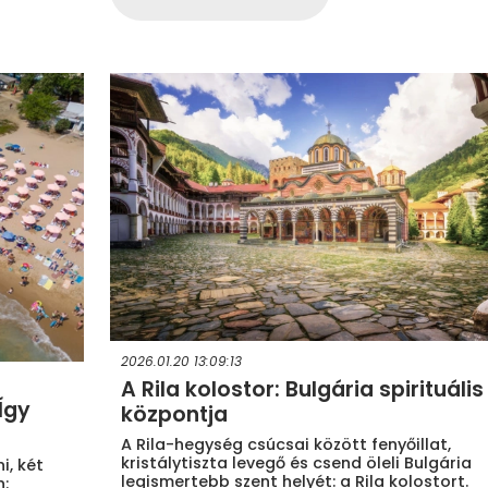
2026.01.20 13:09:13
A Rila kolostor: Bulgária spirituális
Így
központja
A Rila-hegység csúcsai között fenyőillat,
kristálytiszta levegő és csend öleli Bulgária
i, két
legismertebb szent helyét: a Rila kolostort.
n: