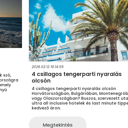
2026.02.12 16:14:55
4 csillagos tengerparti nyaralás
k szó,
olcsón
országra
amely
4 csillagos tengerparti nyaralás olcsón
ányú
Horvátországban, Bulgáriában, Montenegró
vagy Olaszországban? Buszos, szervezett uta
ultra all inclusive hotelek és last minute tipp
kedvező áron.
Megtekintés