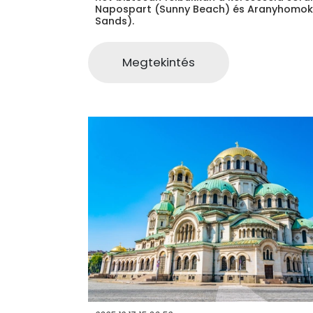
Napospart (Sunny Beach) és Aranyhomok
Sands).
Megtekintés