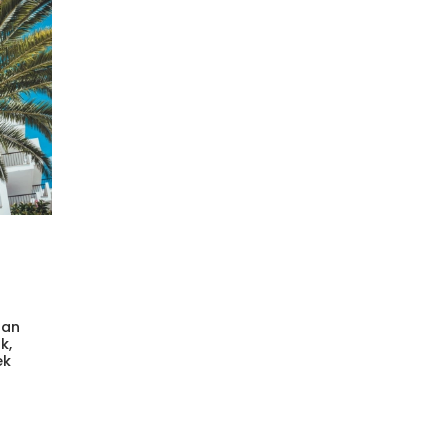
ban
k,
ek