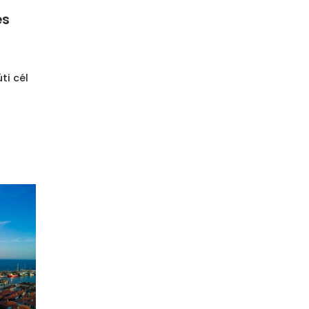
és
ti cél