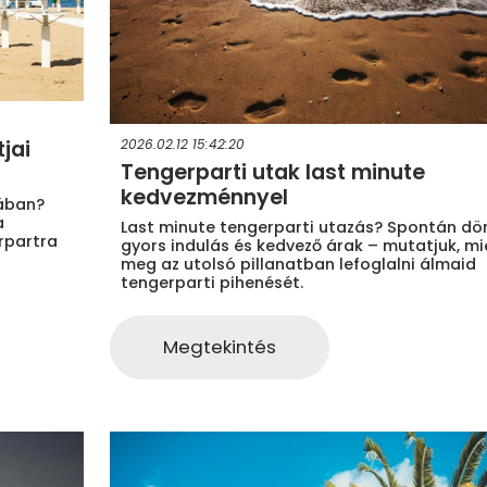
2026.02.12 15:42:20
jai
Tengerparti utak last minute
kedvezménnyel
pában?
a
Last minute tengerparti utazás? Spontán dö
rpartra
gyors indulás és kedvező árak – mutatjuk, mié
meg az utolsó pillanatban lefoglalni álmaid
tengerparti pihenését.
Megtekintés