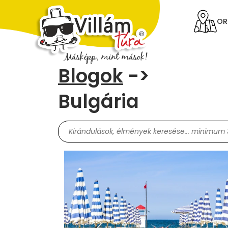
OR
Blogok
->
Bulgária