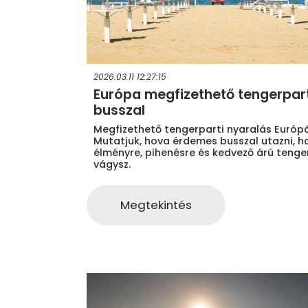
2026.03.11 12:27:15
Európa megfizethető tengerpart
busszal
Megfizethető tengerparti nyaralás Euró
Mutatjuk, hova érdemes busszal utazni, h
élményre, pihenésre és kedvező árú tenge
vágysz.
Megtekintés