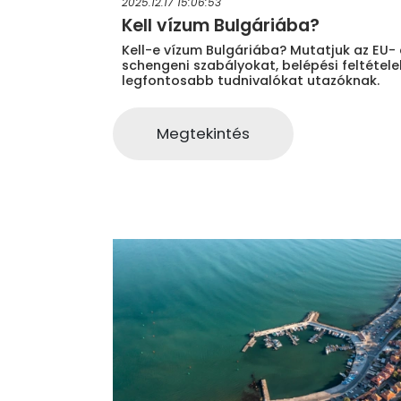
2025.12.17 15:06:53
Kell vízum Bulgáriába?
Kell-e vízum Bulgáriába? Mutatjuk az EU- 
schengeni szabályokat, belépési feltétele
legfontosabb tudnivalókat utazóknak.
Megtekintés