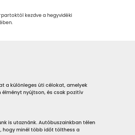
rpartoktól kezdve a hegyvidéki
rében.
t a különleges úti célokat, amelyek
n élményt nyújtson, és csak pozitív
unk is utaznánk. Autóbuszainkban télen
 hogy minél több időt tölthess a