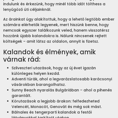
indulunk és érkezünk, hogy minél több időt tölthess a
lenyűgöző úti céljainknál.
Az árainkat úgy alakítottuk, hogy a lehető legtöbb ember
számára elérhetők legyenek, mert hiszünk benne, hogy
nemcsak egyszer találkozunk veled, hanem visszatérsz
hozzánk újabb kalandokra is. Nálunk nincsenek rejtett
költségek – amit látsz az oldalon, annyit is fizetsz.
Kalandok és élmények, amik
várnak rád:
Szilveszteri utazások, hogy az új évet igazán
különleges helyen kezdd.
Adventi túrák, ahol a legvarázslatosabb karácsonyi
vásárokban barangolhatsz.
Sunny Beach nyaralás Bulgáriában – ahol a pihenés
garantált.
Körutazások a legjobb árakon: felfedezheted
Velencét, Monacót, Genovát és még sok mást.
Bálnales és tengerparti kalandok a festői
látványokkal tarkított utakon.