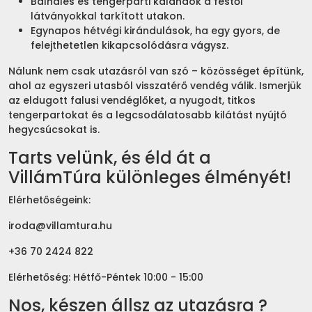
Bálnales és tengerparti kalandok a festői
látványokkal tarkított utakon.
Egynapos hétvégi kirándulások, ha egy gyors, de
felejthetetlen kikapcsolódásra vágysz.
Nálunk nem csak utazásról van szó – közösséget építünk,
ahol az egyszeri utasból visszatérő vendég válik. Ismerjük
az eldugott falusi vendéglőket, a nyugodt, titkos
tengerpartokat és a legcsodálatosabb kilátást nyújtó
hegycsúcsokat is.
Tarts velünk, és éld át a
VillámTúra különleges élményét!
Elérhetőségeink:
iroda@villamtura.hu
+36 70 2424 822
Elérhetőség: Hétfő-Péntek 10:00 - 15:00
Nos, készen állsz az utazásra ?