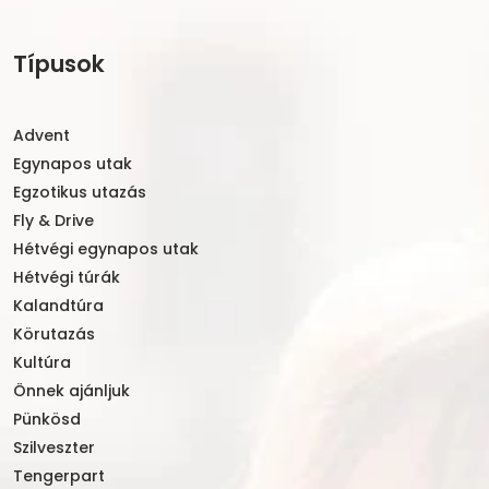
Típusok
Advent
Egynapos utak
Egzotikus utazás
Fly & Drive
Hétvégi egynapos utak
Hétvégi túrák
Kalandtúra
Körutazás
Kultúra
Önnek ajánljuk
Pünkösd
Szilveszter
Tengerpart