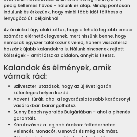
pedig kellemes hűvös – nálunk ez alap. Mindig pontosan
indulunk és érkezünk, hogy minél több időt tölthess a
lenyűgöző úti céljainknál.
Az árainkat úgy alakítottuk, hogy a lehető legtöbb ember
számára elérhetők legyenek, mert hiszünk benne, hogy
nemcsak egyszer találkozunk veled, hanem visszatérsz
hozzánk újabb kalandokra is. Nálunk nincsenek rejtett
költségek – amit látsz az oldalon, annyit is fizetsz.
Kalandok és élmények, amik
várnak rád:
Szilveszteri utazások, hogy az új évet igazán
különleges helyen kezdd.
Adventi túrák, ahol a legvarázslatosabb karácsonyi
vásárokban barangolhatsz.
Sunny Beach nyaralás Bulgáriában – ahol a pihenés
garantált.
Körutazások a legjobb árakon: felfedezheted
Velencét, Monacót, Genovát és még sok mást.