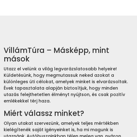
VillámTúra – Másképp, mint
mások
Utazz el velünk a világ legvarázslatosabb helyeire!
Küldetésünk, hogy megmutassuk neked azokat a
különleges úti célokat, amelyek minket is elvarázsoltak.
Évek tapasztalata alapján biztosítjuk, hogy minden
utazás felejthetetlen élményt nyújtson, és csak pozitív
emlékekkel térj haza.
Miért válassz minket?
Olyan utakat szervezünk, amelyek teljes mértékben
kielégítenék saját igényeinket is, ha mi magunk is
utaznánk. Autóbuszainkban télen meleg van, nyáron