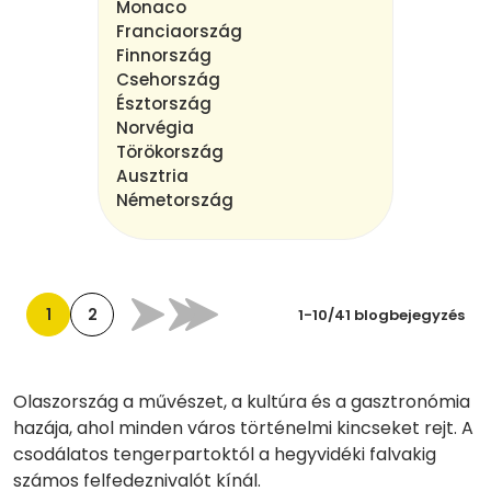
Monaco
Franciaország
Finnország
Csehország
Észtország
Norvégia
Törökország
Ausztria
Németország
1
2
1-10/41 blogbejegyzés
Olaszország a művészet, a kultúra és a gasztronómia
hazája, ahol minden város történelmi kincseket rejt. A
csodálatos tengerpartoktól a hegyvidéki falvakig
számos felfedeznivalót kínál.