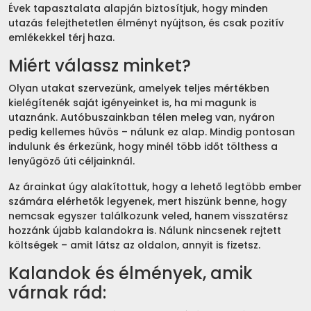
Évek tapasztalata alapján biztosítjuk, hogy minden
utazás felejthetetlen élményt nyújtson, és csak pozitív
emlékekkel térj haza.
Miért válassz minket?
Olyan utakat szervezünk, amelyek teljes mértékben
kielégítenék saját igényeinket is, ha mi magunk is
utaznánk. Autóbuszainkban télen meleg van, nyáron
pedig kellemes hűvös – nálunk ez alap. Mindig pontosan
indulunk és érkezünk, hogy minél több időt tölthess a
lenyűgöző úti céljainknál.
Az árainkat úgy alakítottuk, hogy a lehető legtöbb ember
számára elérhetők legyenek, mert hiszünk benne, hogy
nemcsak egyszer találkozunk veled, hanem visszatérsz
hozzánk újabb kalandokra is. Nálunk nincsenek rejtett
költségek – amit látsz az oldalon, annyit is fizetsz.
Kalandok és élmények, amik
várnak rád: