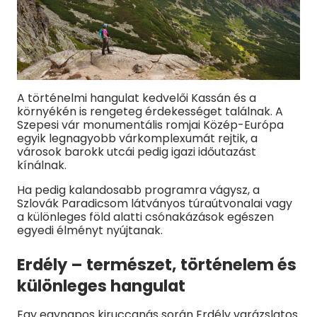
A történelmi hangulat kedvelői Kassán és a
környékén is rengeteg érdekességet találnak. A
Szepesi vár monumentális romjai Közép-Európa
egyik legnagyobb várkomplexumát rejtik, a
városok barokk utcái pedig igazi időutazást
kínálnak.
Ha pedig kalandosabb programra vágysz, a
Szlovák Paradicsom látványos túraútvonalai vagy
a különleges föld alatti csónakázások egészen
egyedi élményt nyújtanak.
Erdély – természet, történelem és
különleges hangulat
Egy egynapos kiruccanás során Erdély varázslatos