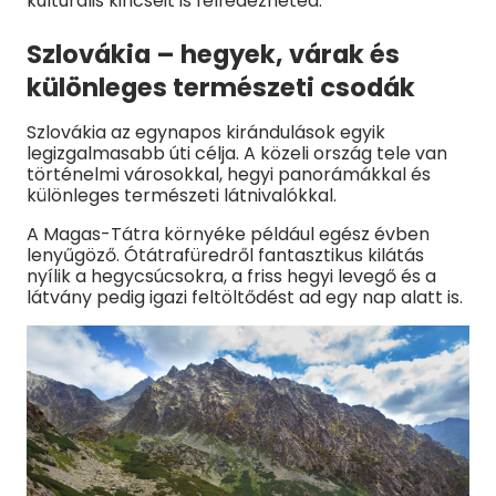
kulturális kincseit is felfedezheted.
Szlovákia – hegyek, várak és
különleges természeti csodák
Szlovákia az egynapos kirándulások egyik
legizgalmasabb úti célja. A közeli ország tele van
történelmi városokkal, hegyi panorámákkal és
különleges természeti látnivalókkal.
A Magas-Tátra környéke például egész évben
lenyűgöző. Ótátrafüredről fantasztikus kilátás
nyílik a hegycsúcsokra, a friss hegyi levegő és a
látvány pedig igazi feltöltődést ad egy nap alatt is.