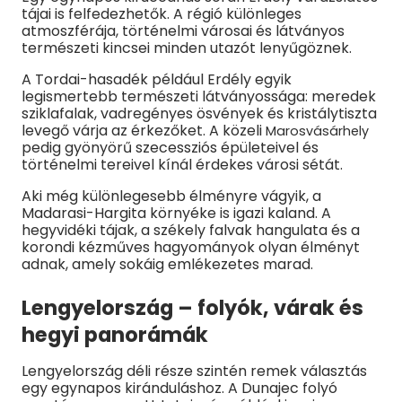
tájai is felfedezhetők. A régió különleges
atmoszférája, történelmi városai és látványos
természeti kincsei minden utazót lenyűgöznek.
A Tordai-hasadék például Erdély egyik
legismertebb természeti látványossága: meredek
sziklafalak, vadregényes ösvények és kristálytiszta
levegő várja az érkezőket. A közeli
Marosvásárhely
pedig gyönyörű szecessziós épületeivel és
történelmi tereivel kínál érdekes városi sétát.
Aki még különlegesebb élményre vágyik, a
Madarasi-Hargita környéke is igazi kaland. A
hegyvidéki tájak, a székely falvak hangulata és a
korondi kézműves hagyományok olyan élményt
adnak, amely sokáig emlékezetes marad.
Lengyelország – folyók, várak és
hegyi panorámák
Lengyelország déli része szintén remek választás
egy egynapos kiránduláshoz. A Dunajec folyó