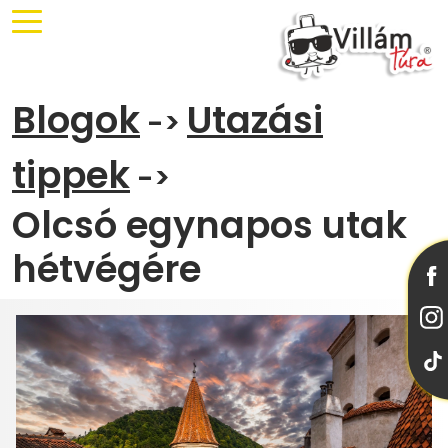
Blogok
Utazási
->
tippek
->
Olcsó egynapos utak
hétvégére