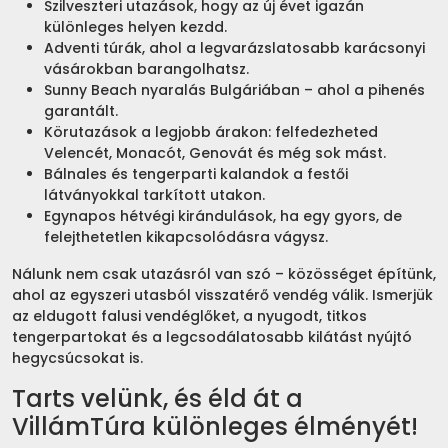
Szilveszteri utazások, hogy az új évet igazán
különleges helyen kezdd.
Adventi túrák, ahol a legvarázslatosabb karácsonyi
vásárokban barangolhatsz.
Sunny Beach nyaralás Bulgáriában – ahol a pihenés
garantált.
Körutazások a legjobb árakon: felfedezheted
Velencét, Monacót, Genovát és még sok mást.
Bálnales és tengerparti kalandok a festői
látványokkal tarkított utakon.
Egynapos hétvégi kirándulások, ha egy gyors, de
felejthetetlen kikapcsolódásra vágysz.
Nálunk nem csak utazásról van szó – közösséget építünk,
ahol az egyszeri utasból visszatérő vendég válik. Ismerjük
az eldugott falusi vendéglőket, a nyugodt, titkos
tengerpartokat és a legcsodálatosabb kilátást nyújtó
hegycsúcsokat is.
Tarts velünk, és éld át a
VillámTúra különleges élményét!