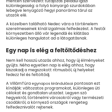
mentén szervezett tutajozás például igazi
különlegesség: a folyó kanyargó szurdokában
lebegve lenyűgöző hegyi panoráma tárul az
utazók elé.
A közelben található Nedec vára a történelem
szerelmeseinek kínál izgalmas felfedezést. A festői
környezetben álló vár legendái és kilátása
különleges hangulatot ad a látogatásnak.
Egy nap is elég a feltöltődéshez
Nem kell hosszú utazás ahhoz, hogy új élményeket
gyűjts. Néha egyetlen nap is elég ahhoz, hogy
kiszakadj a megszokott ritmusból, új helyeket
fedezz fel és feltöltődj.
A VillámTúra
pontosan ezt
egynapos kirándulásai
kínálják: változatos programokat, különleges úti
célokat és gondtalan utazást. Legyen szó
hegyekről, történelmi városokról vagy természeti
csodákról, a környező országok rengeteg
felfedeznivalót rejtenek.