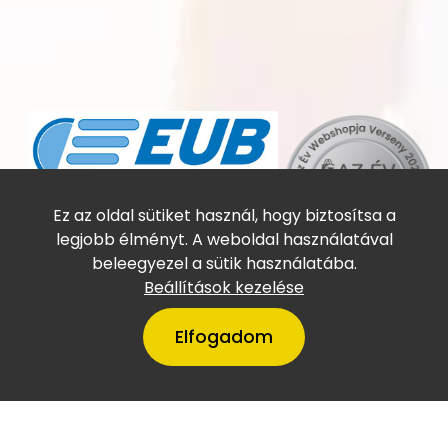
Online utasbiztosítás
Ez az oldal sütiket használ, hogy biztosítsa a
legjobb élményt. A weboldal használatával
beleegyezel a sütik használatába.
Beállítások kezelése
Elfogadom
A VillámTúra Magyarország
legtőkeerősebb cégei között
szerepel