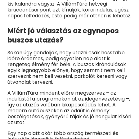
kis kalandra vágysz. A VillámTúra hétvégi
kiruccanásai pont ezt kínálják: korai indulás, egész
napos felfedezés, este pedig már otthon is lehetsz.
Miért jó választás az egynapos
buszos utazás?
Sokan úgy gondolják, hogy utazni csak hosszabb
időre érdemes, pedig egyetlen nap alatt is
rengeteg élmény fér bele. A buszos kirándulások
egyik legnagyobb előnye, hogy semmit nem kell
szervezni: nem kell vezetni, parkolót keresni vagy
útvonalat tervezni.
A VillámTúra mindent előre megszervez – az
indulástól a programokon át az idegenvezetésig –,
így az utazás valóban kikapcsolódás lehet. A
modern autóbuszokon az odaút is élmény:
beszélgetések, gyönyörű tájak és jó hangulat kíséri
az utat.
Egy nap alatt akár több ország természeti és