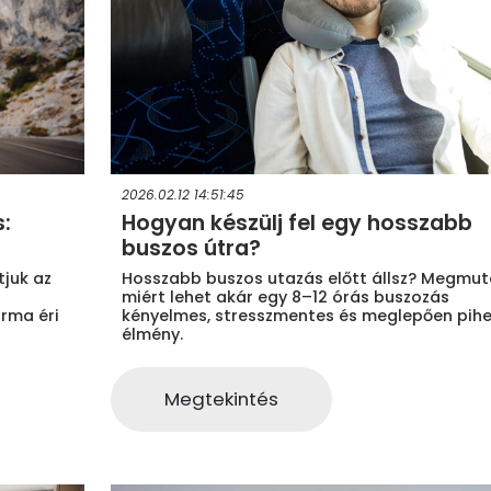
2026.02.12 14:51:45
:
Hogyan készülj fel egy hosszabb
buszos útra?
tjuk az
Hosszabb buszos utazás előtt állsz? Megmuta
miért lehet akár egy 8–12 órás buszozás
rma éri
kényelmes, stresszmentes és meglepően pih
élmény.
Megtekintés