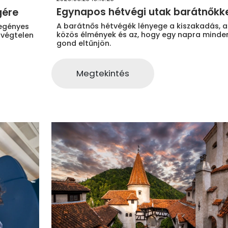
Egynapos hétvégi utak barátnőkk
gére
A barátnős hétvégék lényege a kiszakadás, a
regényes
közös élmények és az, hogy egy napra minde
 végtelen
gond eltűnjön.
a
Megtekintés