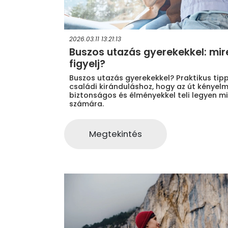
2026.03.11 13:21:13
Buszos utazás gyerekekkel: mir
figyelj?
Buszos utazás gyerekekkel? Praktikus tip
családi kiránduláshoz, hogy az út kényelm
biztonságos és élményekkel teli legyen m
számára.
Megtekintés