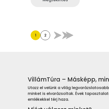
1
2
VillámTúra – Másképp, mi
Utazz el velünk a világ legvarázslatosa
minket is elvarázsoltak. Évek tapasztalat
emlékekkel térj haza.