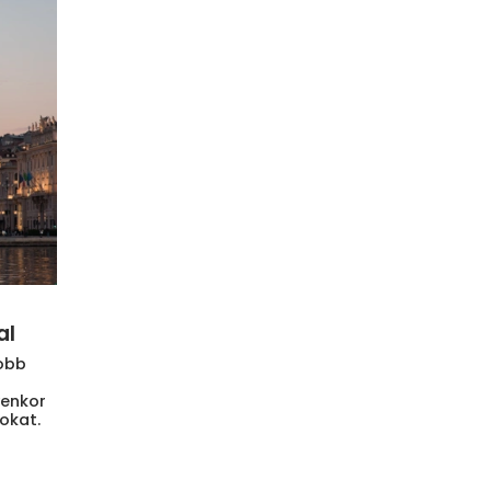
al
jobb
yenkor
okat.