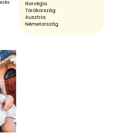
vezés
Norvégia
Törökország
Ausztria
Németország