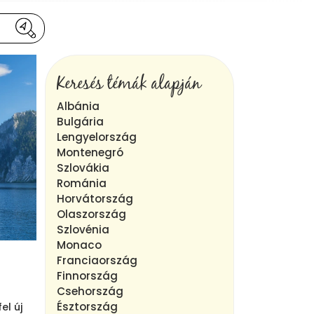
Keresés témák alapján
Albánia
Bulgária
Lengyelország
Montenegró
Szlovákia
Románia
Horvátország
Olaszország
Szlovénia
Monaco
Franciaország
Finnország
Csehország
Észtország
el új