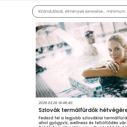
2026.03.26 14:48:40
Szlovák termálfürdők hétvégér
Fedezd fel a legjobb szlovákiai termálfürd
ahol gyógyvíz, wellness és feltöltődés vár.