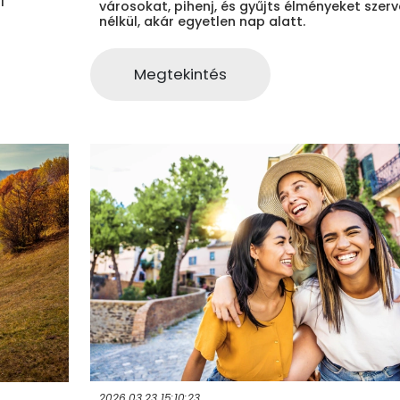
i
városokat, pihenj, és gyűjts élményeket szer
nélkül, akár egyetlen nap alatt.
Megtekintés
2026.03.23 15:10:23