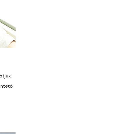
tjuk,
entető