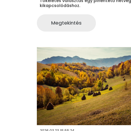
Tökéletes választás egy pihentető hétvég
kikapcsolódáshoz.
Megtekintés
2026.03.23 15:55:24