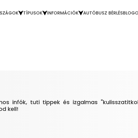
SZÁGOK
TÍPUSOK
INFORMÁCIÓK
AUTÓBUSZ BÉRLÉS
BLOG
nos infók, tuti tippek és izgalmas "kulisszatit