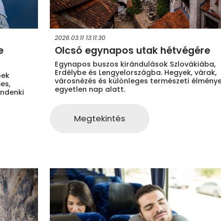
2026.03.11 13:11:30
e
Olcsó egynapos utak hétvégére
Egynapos buszos kirándulások Szlovákiába,
Erdélybe és Lengyelországba. Hegyek, várak,
pek
városnézés és különleges természeti élmény
es,
egyetlen nap alatt.
indenki
Megtekintés