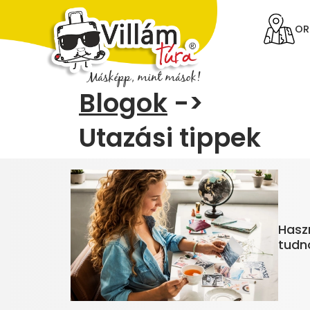
OR
Blogok
->
Utazási tippek
Hasz