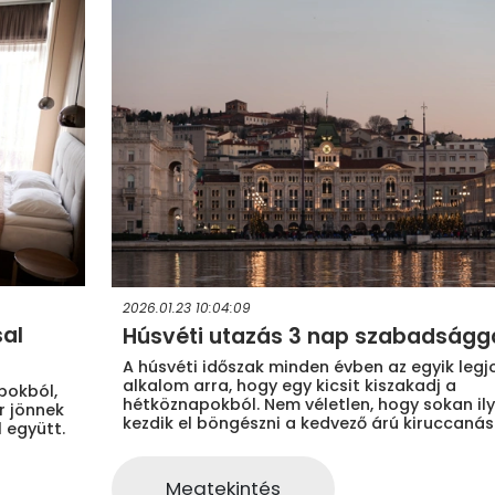
2026.01.23 10:04:09
sal
Húsvéti utazás 3 nap szabadságg
A húsvéti időszak minden évben az egyik leg
alkalom arra, hogy egy kicsit kiszakadj a
pokból,
hétköznapokból. Nem véletlen, hogy sokan il
r jönnek
kezdik el böngészni a kedvező árú kiruccanás
 együtt.
Megtekintés