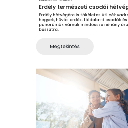
Erdély természeti csodái hétvé
Erdély hétvégére is tökéletes úti cél: vad
hegyek, hűvös erdők, földalatti csodák és
panorámák várnak mindössze néhány ór
buszútra.
Megtekintés