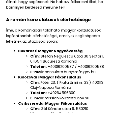
állnak, hogy segítsenek. Ne habozz felkeresni őket, ha 
bármilyen kérdésed merülne fel!
A román konzulátusok elérhetősége
Íme, a Romániában található magyar konzulátusok 
legfontosabb elérhetőségei, amelyek segítségedre 
lehetnek az utazásod során:
Bukaresti Magyar Nagykövetség
Cím:
 Stefan Negulescu utca 30 Sector I. 
011654 Bucuresti Románia
Telefon:
 +40316200537 / +40316200538
E-mail:
 consulate.buc@mfa.gov.hu
Kolozsvári Magyar Főkonzulátus
Cím:
 Főtér 23. ( Piata Unirii nr. 23.) 400113 
Cluj-Napoca Románia
Telefon:
 +40264596300
E-mail:
 mission.kol@mfa.gov.hu
Csíkszeredai Magyar Főkonzulátus
Cím:
 Gál Sándor utca 9. 530210 