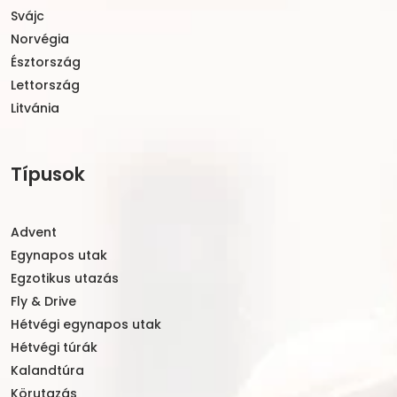
Svájc
Norvégia
Észtország
Lettország
Litvánia
Típusok
Advent
Egynapos utak
Egzotikus utazás
Fly & Drive
Hétvégi egynapos utak
Hétvégi túrák
Kalandtúra
Körutazás