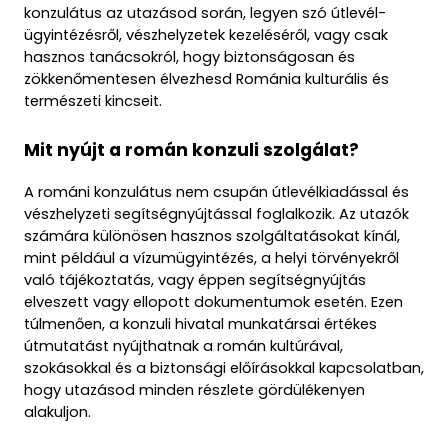
konzulátus az utazásod során, legyen szó útlevél-
ügyintézésről, vészhelyzetek kezeléséről, vagy csak
hasznos tanácsokról, hogy biztonságosan és
zökkenőmentesen élvezhesd Románia kulturális és
természeti kincseit.
Mit nyújt a román konzuli szolgálat?
A románi konzulátus nem csupán útlevélkiadással és 
vészhelyzeti segítségnyújtással foglalkozik. Az utazók 
számára különösen hasznos szolgáltatásokat kínál, 
mint például a vízumügyintézés, a helyi törvényekről 
való tájékoztatás, vagy éppen segítségnyújtás 
elveszett vagy ellopott dokumentumok esetén. Ezen 
túlmenően, a konzuli hivatal munkatársai értékes 
útmutatást nyújthatnak a román kultúrával, 
szokásokkal és a biztonsági előírásokkal kapcsolatban, 
hogy utazásod minden részlete gördülékenyen 
alakuljon.