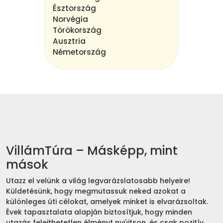
Észtország
Norvégia
Törökország
Ausztria
Németország
VillámTúra – Másképp, mint
mások
Utazz el velünk a világ legvarázslatosabb helyeire!
Küldetésünk, hogy megmutassuk neked azokat a
különleges úti célokat, amelyek minket is elvarázsoltak.
Évek tapasztalata alapján biztosítjuk, hogy minden
utazás felejthetetlen élményt nyújtson, és csak pozitív