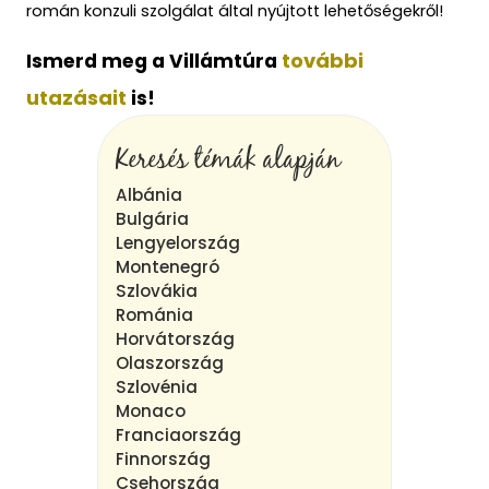
román konzuli szolgálat által nyújtott lehetőségekről!
további
Ismerd meg a Villámtúra
utazásait
 is!
Keresés témák alapján
Albánia
Bulgária
Lengyelország
Montenegró
Szlovákia
Románia
Horvátország
Olaszország
Szlovénia
Monaco
Franciaország
Finnország
Csehország