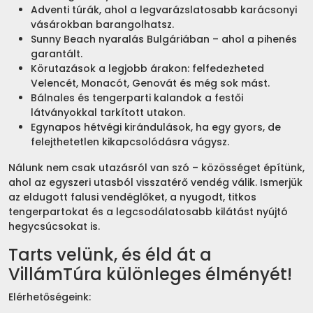
Adventi túrák, ahol a legvarázslatosabb karácsonyi
vásárokban barangolhatsz.
Sunny Beach nyaralás Bulgáriában – ahol a pihenés
garantált.
Körutazások a legjobb árakon: felfedezheted
Velencét, Monacót, Genovát és még sok mást.
Bálnales és tengerparti kalandok a festői
látványokkal tarkított utakon.
Egynapos hétvégi kirándulások, ha egy gyors, de
felejthetetlen kikapcsolódásra vágysz.
Nálunk nem csak utazásról van szó – közösséget építünk,
ahol az egyszeri utasból visszatérő vendég válik. Ismerjük
az eldugott falusi vendéglőket, a nyugodt, titkos
tengerpartokat és a legcsodálatosabb kilátást nyújtó
hegycsúcsokat is.
Tarts velünk, és éld át a
VillámTúra különleges élményét!
Elérhetőségeink: