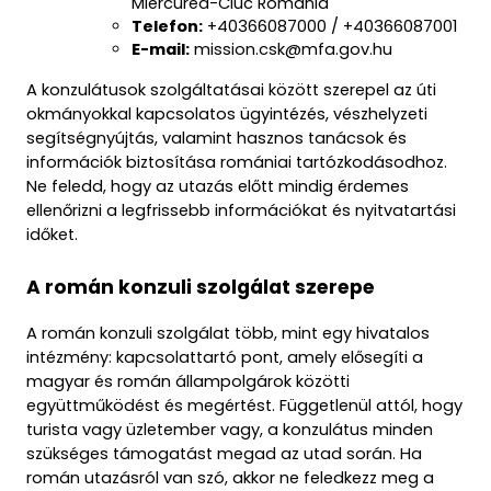
Miercurea-Ciuc Románia
Telefon:
 +40366087000 / +40366087001
E-mail:
 mission.csk@mfa.gov.hu
A konzulátusok szolgáltatásai között szerepel az úti 
okmányokkal kapcsolatos ügyintézés, vészhelyzeti 
segítségnyújtás, valamint hasznos tanácsok és 
információk biztosítása romániai tartózkodásodhoz. 
Ne feledd, hogy az utazás előtt mindig érdemes 
ellenőrizni a legfrissebb információkat és nyitvatartási 
időket.
A román konzuli szolgálat szerepe
A román konzuli szolgálat több, mint egy hivatalos 
intézmény: kapcsolattartó pont, amely elősegíti a 
magyar és román állampolgárok közötti 
együttműködést és megértést. Függetlenül attól, hogy 
turista vagy üzletember vagy, a konzulátus minden 
szükséges támogatást megad az utad során. Ha 
román utazásról van szó, akkor ne feledkezz meg a 