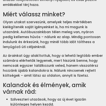
emlékekkel térj haza.
Miért válassz minket?
Olyan utakat szervezünk, amelyek teljes mértékben
kielégítenék saját igényeinket is, ha mi magunk is
utaznánk. Autóbuszainkban télen meleg van, nyáron
pedig kellemes hűvös – nálunk ez alap. Mindig pontosan
indulunk és érkezünk, hogy minél több időt tölthess a
lenyűgöző úti céljainknál.
Az árainkat úgy alakítottuk, hogy a lehető legtöbb ember
számára elérhetők legyenek, mert hiszünk benne, hogy
nemcsak egyszer találkozunk veled, hanem visszatérsz
hozzánk újabb kalandokra is. Nálunk nincsenek rejtett
költségek – amit látsz az oldalon, annyit is fizetsz.
Kalandok és élmények, amik
várnak rád:
Szilveszteri utazások, hogy az új évet igazán
különleges helyen kezdd.