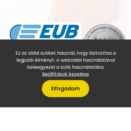
Online utasbiztosítás
Ez az oldal sütiket használ, hogy biztosítsa a
legjobb élményt. A weboldal használatával
beleegyezel a sütik használatába.
Beállítások kezelése
Elfogadom
A VillámTúra Magyarország
legtőkeerősebb cégei között
szerepel