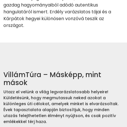
gazdag hagyományaiból adódó autentikus
hangulatáról ismert. Erdély varázslatos tájai és a
Kárpátok hegyei különösen vonzóvá teszik az
országot.
VillámTúra – Másképp, mint
mások
Utazz el velünk a világ legvarázslatosabb helyeire!
Küldetésünk, hogy megmutassuk neked azokat a
különleges úti célokat, amelyek minket is elvarázsoltak.
Évek tapasztalata alapján biztosítjuk, hogy minden
utazás felejthetetlen élményt nyújtson, és csak pozitív
emlékekkel térj haza.