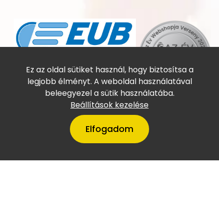
Online utasbiztosítás
Ez az oldal sütiket használ, hogy biztosítsa a
legjobb élményt. A weboldal használatával
beleegyezel a sütik használatába.
Beállítások kezelése
Elfogadom
A VillámTúra Magyarország
legtőkeerősebb cégei között
szerepel