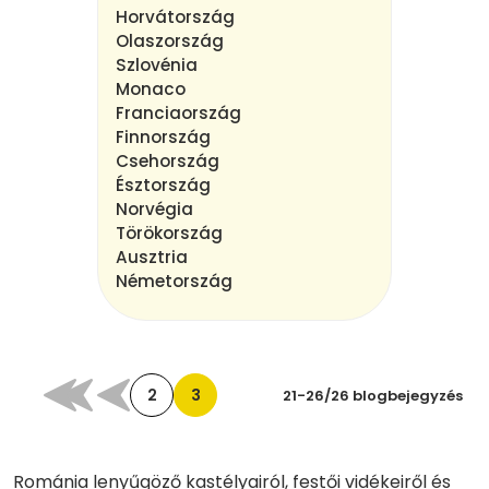
Horvátország
Olaszország
Szlovénia
Monaco
Franciaország
Finnország
Csehország
Észtország
Norvégia
Törökország
Ausztria
Németország
2
3
21-26/26 blogbejegyzés
Románia lenyűgöző kastélyairól, festői vidékeiről és