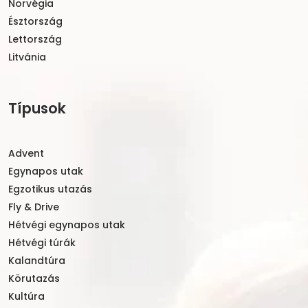
Norvégia
Észtország
Lettország
Litvánia
Típusok
Advent
Egynapos utak
Egzotikus utazás
Fly & Drive
Hétvégi egynapos utak
Hétvégi túrák
Kalandtúra
Körutazás
Kultúra