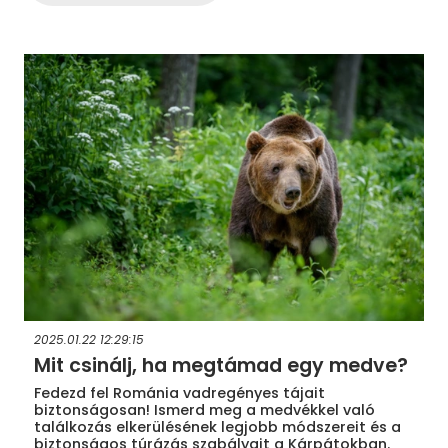
2025.01.22 12:29:15
Mit csinálj, ha megtámad egy medve?
Fedezd fel Románia vadregényes tájait
biztonságosan! Ismerd meg a medvékkel való
találkozás elkerülésének legjobb módszereit és a
biztonságos túrázás szabályait a Kárpátokban.