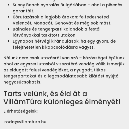
Sunny Beach nyaralás Bulgáriában – ahol a pihenés
garantált.
Körutazások a legjobb árakon: felfedezheted
Velencét, Monacót, Genovát és még sok mást.
Bálnales és tengerparti kalandok a festői
látványokkal tarkított utakon.
Egynapos hétvégi kirándulások, ha egy gyors, de
felejthetetlen kikapcsolódásra vágysz.
Nálunk nem csak utazásról van szó – közösséget építünk,
ahol az egyszeri utasból visszatérő vendég válik. Ismerjük
az eldugott falusi vendéglőket, a nyugodt, titkos
tengerpartokat és a legcsodálatosabb kilátást nyújtó
hegycsúcsokat is.
Tarts velünk, és éld át a
VillámTúra különleges élményét!
Elérhetőségeink:
iroda@villamtura.hu