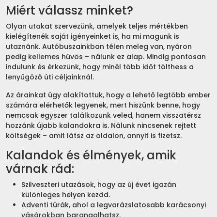
Miért válassz minket?
Olyan utakat szervezünk, amelyek teljes mértékben
kielégítenék saját igényeinket is, ha mi magunk is
utaznánk. Autóbuszainkban télen meleg van, nyáron
pedig kellemes hűvös – nálunk ez alap. Mindig pontosan
indulunk és érkezünk, hogy minél több időt tölthess a
lenyűgöző úti céljainknál.
Az árainkat úgy alakítottuk, hogy a lehető legtöbb ember
számára elérhetők legyenek, mert hiszünk benne, hogy
nemcsak egyszer találkozunk veled, hanem visszatérsz
hozzánk újabb kalandokra is. Nálunk nincsenek rejtett
költségek – amit látsz az oldalon, annyit is fizetsz.
Kalandok és élmények, amik
várnak rád:
Szilveszteri utazások, hogy az új évet igazán
különleges helyen kezdd.
Adventi túrák, ahol a legvarázslatosabb karácsonyi
vásárokban barangolhatsz.