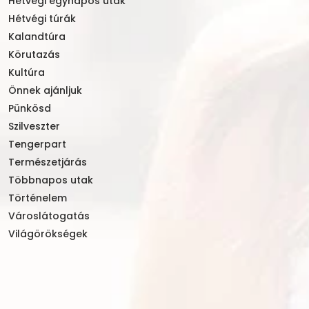
Hétvégi egynapos utak
Hétvégi túrák
Kalandtúra
Körutazás
Kultúra
Önnek ajánljuk
Pünkösd
Szilveszter
Tengerpart
Természetjárás
Többnapos utak
Történelem
Városlátogatás
Világörökségek