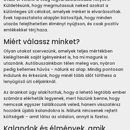
Küldetésünk, hogy megmutassuk neked azokat a
különleges úti célokat, amelyek minket is elvarázsoltak.
Évek tapasztalata alapján biztosítjuk, hogy minden
utazás felejthetetlen élményt nyújtson, és csak pozitív
emlékekkel térj haza.
Miért válassz minket?
Olyan utakat szervezünk, amelyek teljes mértékben
kielégítenék saját igényeinket is, ha mi magunk is
utaznánk. Autóbuszainkban télen meleg van, nyáron
pedig kellemes hűvös – nálunk ez alap. Mindig pontosan
indulunk és érkezünk, hogy minél több időt tölthess a
lenyűgöző úti céljainknál.
Az árainkat úgy alakítottuk, hogy a lehető legtöbb ember
számára elérhetők legyenek, mert hiszünk benne, hogy
nemcsak egyszer találkozunk veled, hanem visszatérsz
hozzánk újabb kalandokra is. Nálunk nincsenek rejtett
költségek – amit látsz az oldalon, annyit is fizetsz.
Kalandok és élmények, amik