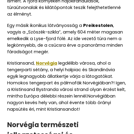
ismert. A fjord környékén hajókirándulások,
túraútvonalak és kilátópontok teszik felejthetetlenné
az élményt.
Egy másik ikonikus látványosság a
Preikestolen
,
vagyis a „Szószék-szikla”, amely 604 méter magasan
emelkedik a Lyse-fjord fölé. Az ide vezető túra nem a
legkönnyebb, de a csúcsra érve a panoráma minden
fáradságot megér.
Kristiansand,
Norvégia
legdélibb városa, ahol a
tengerparti sétány, a helyi halpiac és Skandinávia
egyik legnagyobb állatkertje várja a látogatókat.
Homokos tengerpart és pálmafák Norvégiában?! Igen,
a Kristinsand Bystranda városi strand olyan érzést kelt,
mintha Európa délebbi részein lennél.Norvégiában
nagyon kevés hely van, ahol évente több órányi
napsütés éri, mint Kristiansandot!
Norvégia természeti