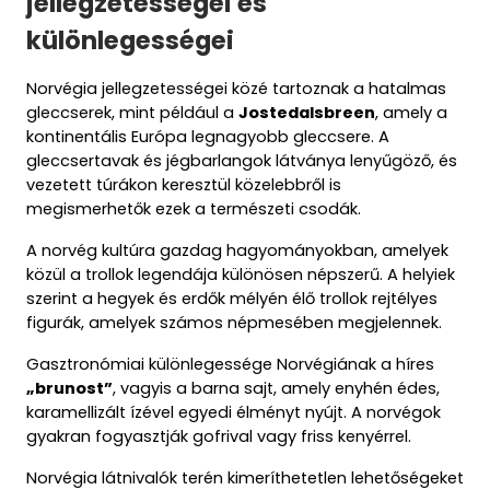
jellegzetességei és
különlegességei
Norvégia jellegzetességei közé tartoznak a hatalmas
gleccserek, mint például a
Jostedalsbreen
, amely a
kontinentális Európa legnagyobb gleccsere. A
gleccsertavak és jégbarlangok látványa lenyűgöző, és
vezetett túrákon keresztül közelebbről is
megismerhetők ezek a természeti csodák.
A norvég kultúra gazdag hagyományokban, amelyek
közül a trollok legendája különösen népszerű. A helyiek
szerint a hegyek és erdők mélyén élő trollok rejtélyes
figurák, amelyek számos népmesében megjelennek.
Gasztronómiai különlegessége Norvégiának a híres
„brunost”
, vagyis a barna sajt, amely enyhén édes,
karamellizált ízével egyedi élményt nyújt. A norvégok
gyakran fogyasztják gofrival vagy friss kenyérrel.
Norvégia látnivalók terén kimeríthetetlen lehetőségeket