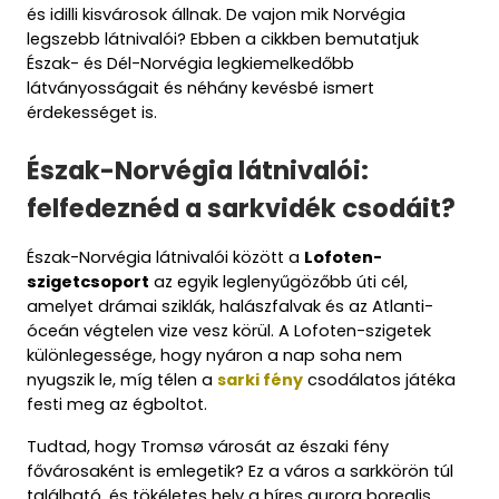
és idilli kisvárosok állnak. De vajon mik Norvégia
legszebb látnivalói? Ebben a cikkben bemutatjuk
Észak- és Dél-Norvégia legkiemelkedőbb
látványosságait és néhány kevésbé ismert
érdekességet is.
Észak-Norvégia látnivalói:
felfedeznéd a sarkvidék csodáit?
Észak-Norvégia látnivalói között a
Lofoten-
szigetcsoport
az egyik leglenyűgözőbb úti cél,
amelyet drámai sziklák, halászfalvak és az Atlanti-
óceán végtelen vize vesz körül. A Lofoten-szigetek
különlegessége, hogy nyáron a nap soha nem
nyugszik le, míg télen a
sarki fény
csodálatos játéka
festi meg az égboltot.
Tudtad, hogy Tromsø városát az északi fény
fővárosaként is emlegetik? Ez a város a sarkkörön túl
található, és tökéletes hely a híres aurora borealis