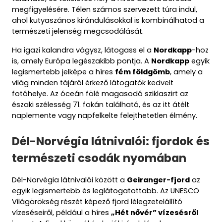
megfigyelésére. Télen számos szervezett túra indul,
ahol kutyaszános kirándulásokkal is kombinálhatod a
természeti jelenség megcsodálását.
Ha igazi kalandra vágysz, látogass el a
Nordkapp
-hoz
is, amely Európa legészakibb pontja. A
Nordkapp
egyik
legismertebb jelképe a híres
fém földgömb
, amely a
világ minden tájáról érkező látogatók kedvelt
fotóhelye. Az óceán fölé magasodó sziklaszirt az
északi szélesség 71. fokán található, és az itt átélt
naplemente vagy napfelkelte felejthetetlen élmény.
Dél-Norvégia látnivalói: fjordok és
természeti csodák nyomában
Dél-Norvégia látnivalói között a
Geiranger-fjord
az
egyik legismertebb és leglátogatottabb. Az UNESCO
Világörökség részét képező fjord lélegzetelállító
vízeséseiről, például a híres
„Hét nővér” vízesésről