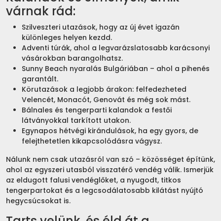
várnak rád:
Szilveszteri utazások, hogy az új évet igazán
különleges helyen kezdd.
Adventi túrák, ahol a legvarázslatosabb karácsonyi
vásárokban barangolhatsz.
Sunny Beach nyaralás Bulgáriában – ahol a pihenés
garantált.
Körutazások a legjobb árakon: felfedezheted
Velencét, Monacót, Genovát és még sok mást.
Bálnales és tengerparti kalandok a festői
látványokkal tarkított utakon.
Egynapos hétvégi kirándulások, ha egy gyors, de
felejthetetlen kikapcsolódásra vágysz.
Nálunk nem csak utazásról van szó – közösséget építünk,
ahol az egyszeri utasból visszatérő vendég válik. Ismerjük
az eldugott falusi vendéglőket, a nyugodt, titkos
tengerpartokat és a legcsodálatosabb kilátást nyújtó
hegycsúcsokat is.
Tarts velünk, és éld át a