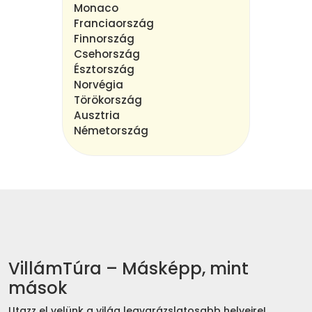
Monaco
Franciaország
Finnország
Csehország
Észtország
Norvégia
Törökország
Ausztria
Németország
VillámTúra – Másképp, mint
mások
Utazz el velünk a világ legvarázslatosabb helyeire!