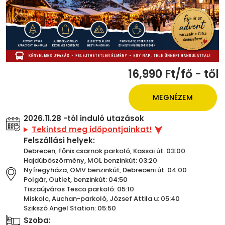
16,990 Ft/fő - től
MEGNÉZEM
2026.11.28 -tól induló utazások
Tekintsd meg időpontjainkat!
Felszállási helyek:
Debrecen, Főnix csarnok parkoló, Kassai út: 03:00
Hajdúböszörmény, MOL benzinkút: 03:20
Nyíregyháza, OMV benzinkút, Debreceni út: 04:00
Polgár, Outlet, benzinkút: 04:50
Tiszaújváros Tesco parkoló: 05:10
Miskolc, Auchan-parkoló, József Attila u: 05:40
Szikszó Angel Station: 05:50
Szoba: