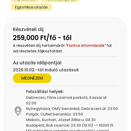
Egzotikus utazás
Részvételi díj
259,000 Ft/fő - től
A részvételi díj tartalmáról
"
Fontos információk
"
fül
ad részletes tájkoztatást.
Az utazás időpontjai
2026.10.02.-tól induló utazások
MEGNÉZEM
Felszállási helyek:
Debrecen, Főnix csarnok parkoló, Kassai út:
02:00
Nyíregyháza, OMV benzinkút, Debreceni út: 03:00
Polgár, Outlet benzinkúz: 03:50
Miskolc, Auchan, József Attila u: 04:30
Budapest, Bok csarnok: 23:30 (10.01) -> 10000 Ft
M3 autópálya vonalán megbeszélés szerint