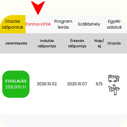
Utazási
Program
Egyéb
Fontos infók
Szálláshely
időpontok
leírás
adatok
Indulás
Érkezés
Nap/
Jelentkezés
Utazás
időpontja
időpontja
éj
2026.10.02
2026.10.07
6/5
259,000 Ft