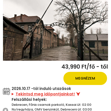
43,990 Ft/fő - től
MEGNÉZEM
2026.10.17 -tól induló utazások
Tekintsd meg időpontjainkat!
Felszállási helyek:
Debrecen, Főnix csarnok parkoló, Kassai út: 02:00
Nyíregyháza, OMV benzinkút, Debreceni út: 03:00