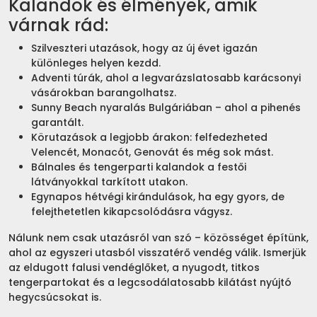
Kalandok és élmények, amik
várnak rád:
Szilveszteri utazások, hogy az új évet igazán
különleges helyen kezdd.
Adventi túrák, ahol a legvarázslatosabb karácsonyi
vásárokban barangolhatsz.
Sunny Beach nyaralás Bulgáriában – ahol a pihenés
garantált.
Körutazások a legjobb árakon: felfedezheted
Velencét, Monacót, Genovát és még sok mást.
Bálnales és tengerparti kalandok a festői
látványokkal tarkított utakon.
Egynapos hétvégi kirándulások, ha egy gyors, de
felejthetetlen kikapcsolódásra vágysz.
Nálunk nem csak utazásról van szó – közösséget építünk,
ahol az egyszeri utasból visszatérő vendég válik. Ismerjük
az eldugott falusi vendéglőket, a nyugodt, titkos
tengerpartokat és a legcsodálatosabb kilátást nyújtó
hegycsúcsokat is.