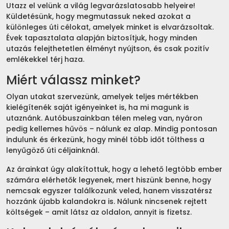
Utazz el velünk a világ legvarázslatosabb helyeire!
Küldetésünk, hogy megmutassuk neked azokat a
különleges úti célokat, amelyek minket is elvarázsoltak.
Évek tapasztalata alapján biztosítjuk, hogy minden
utazás felejthetetlen élményt nyújtson, és csak pozitív
emlékekkel térj haza.
Miért válassz minket?
Olyan utakat szervezünk, amelyek teljes mértékben
kielégítenék saját igényeinket is, ha mi magunk is
utaznánk. Autóbuszainkban télen meleg van, nyáron
pedig kellemes hűvös – nálunk ez alap. Mindig pontosan
indulunk és érkezünk, hogy minél több időt tölthess a
lenyűgöző úti céljainknál.
Az árainkat úgy alakítottuk, hogy a lehető legtöbb ember
számára elérhetők legyenek, mert hiszünk benne, hogy
nemcsak egyszer találkozunk veled, hanem visszatérsz
hozzánk újabb kalandokra is. Nálunk nincsenek rejtett
költségek – amit látsz az oldalon, annyit is fizetsz.