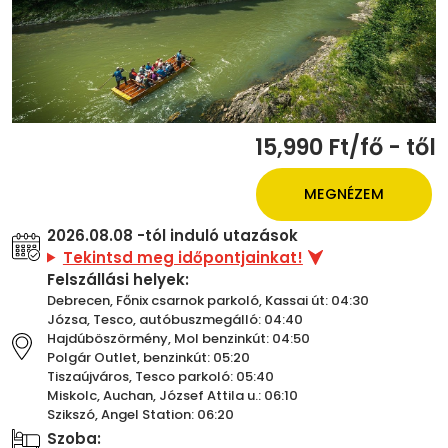
15,990 Ft/fő - től
MEGNÉZEM
2026.08.08 -tól induló utazások
Tekintsd meg időpontjainkat!
Felszállási helyek:
Debrecen, Főnix csarnok parkoló, Kassai út: 04:30
Józsa, Tesco, autóbuszmegálló: 04:40
Hajdúböszörmény, Mol benzinkút: 04:50
Polgár Outlet, benzinkút: 05:20
Tiszaújváros, Tesco parkoló: 05:40
Miskolc, Auchan, József Attila u.: 06:10
Szikszó, Angel Station: 06:20
Szoba: