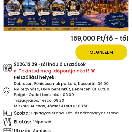
159,000 Ft/fő - től
MEGNÉZEM
2026.12.29 -tól induló utazások
Tekintsd meg időpontjainkat!
Felszállási helyek:
Debrecen, Főnix csarnok parkoló, Kassai út: 06:00
Nyíregyháza, OMV benzinkút, Debreceni út: 07:00
Polgár, Outlet benzinkút: 08:00
Tiszaújváros, Tesco: 08:20
Miskolc, Auchan, József Attila u.: 08:50
Szoba:
Egyágyas szoba, Két- és háromágyas szoba
Ellátás:
Félpanzió
Utazás:
Autóbusz