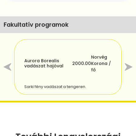
Fakultatív programok
Norvég
/
Aurora Borealis
H
2000.00
Korona /
vadászat hajóval
f
fő