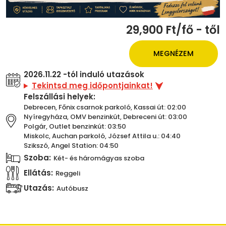
29,900 Ft/fő - től
MEGNÉZEM
2026.11.22 -tól induló utazások
Tekintsd meg időpontjainkat!
Felszállási helyek:
Debrecen, Főnix csarnok parkoló, Kassai út: 02:00
Nyíregyháza, OMV benzinkút, Debreceni út: 03:00
Polgár, Outlet benzinkút: 03:50
Miskolc, Auchan parkoló, József Attila u.: 04:40
Szikszó, Angel Station: 04:50
Szoba:
Két- és háromágyas szoba
Ellátás:
Reggeli
Utazás:
Autóbusz