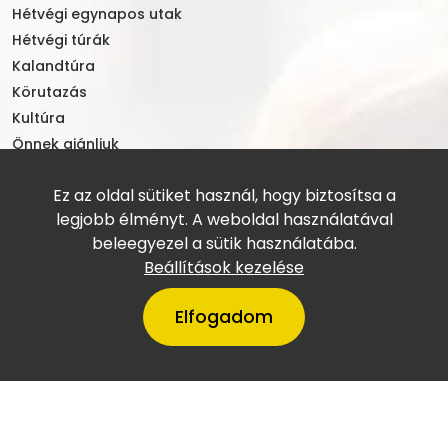
Hétvégi egynapos utak
Hétvégi túrák
Kalandtúra
Körutazás
Kultúra
Önnek ajánljuk
Pünkösd
Ez az oldal sütiket használ, hogy biztosítsa a
Szilveszter
legjobb élményt. A weboldal használatával
Tengerpart
beleegyezel a sütik használatába.
Természetjárás
Beállítások kezelése
Többnapos utak
Történelem
Elfogadom
Városlátogatás
Világörökségek