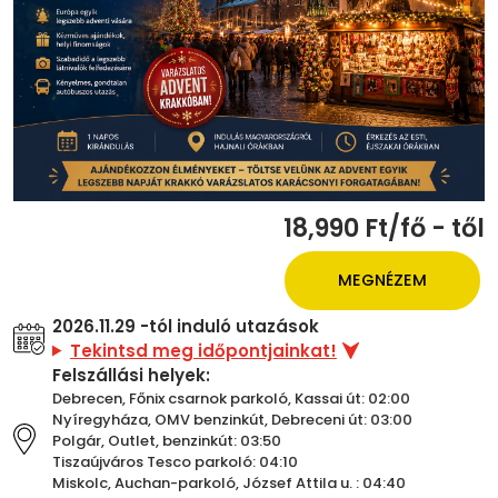
18,990 Ft/fő - től
MEGNÉZEM
2026.11.29 -tól induló utazások
Tekintsd meg időpontjainkat!
Felszállási helyek:
Debrecen, Főnix csarnok parkoló, Kassai út: 02:00
Nyíregyháza, OMV benzinkút, Debreceni út: 03:00
Polgár, Outlet, benzinkút: 03:50
Tiszaújváros Tesco parkoló: 04:10
Miskolc, Auchan-parkoló, József Attila u. : 04:40