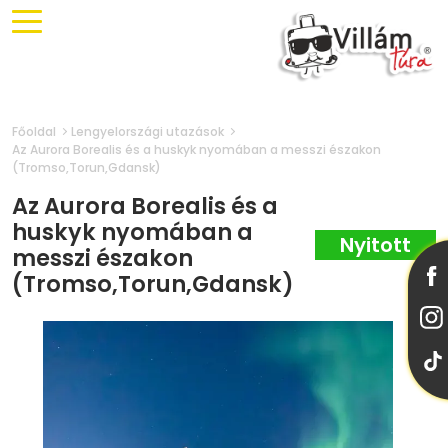
Főoldal
Lengyelországi utazások
Az Aurora Borealis és a huskyk nyomában a messzi északon
(Tromso,Torun,Gdansk)
Az Aurora Borealis és a
huskyk nyomában a
messzi északon
(Tromso,Torun,Gdansk)