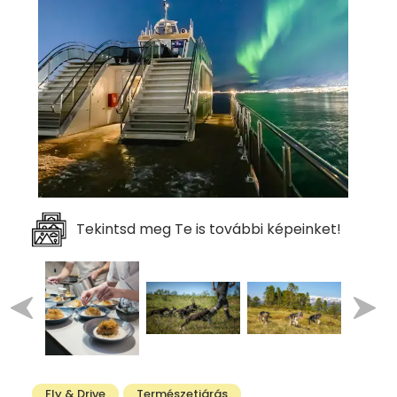
Tekintsd meg Te is további képeinket!
Fly & Drive
Természetjárás