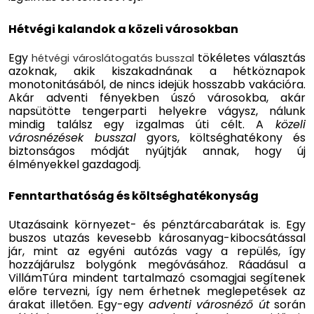
Hétvégi kalandok a közeli városokban
Egy
tökéletes választás
hétvégi városlátogatás busszal
azoknak, akik kiszakadnának a hétköznapok
monotonitásából, de nincs idejük hosszabb vakációra.
Akár adventi fényekben úszó városokba, akár
napsütötte tengerparti helyekre vágysz, nálunk
mindig találsz egy izgalmas úti célt. A
közeli
városnézések busszal
gyors, költséghatékony és
biztonságos módját nyújtják annak, hogy új
élményekkel gazdagodj.
Fenntarthatóság és költséghatékonyság
Utazásaink környezet- és pénztárcabarátak is. Egy
buszos utazás kevesebb károsanyag-kibocsátással
jár, mint az egyéni autózás vagy a repülés, így
hozzájárulsz bolygónk megóvásához. Ráadásul a
VillámTúra mindent tartalmazó csomagjai segítenek
előre tervezni, így nem érhetnek meglepetések az
árakat illetően. Egy-egy
adventi városnéző út
során