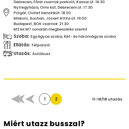
Debrecen, Főnix csarnok parkoló, Kassai út: 16:30
Nyíregyháza, Omv kút, Debreceni út: 17:30
Polgár, Outlet benzinkút: 18:20
Miskolc, Auchan, József Attila út: 19:00
Budapest, BOK csarnok: 21:30
M3 és M7 vonalán megbeszélés szerint
Szoba:
Egyágyas szoba, Két- és háromágyas szoba
Ellátás:
Félpanzió
Utazás:
Autóbusz
1
2
11-18/18 utazás
Miért utazz busszal?