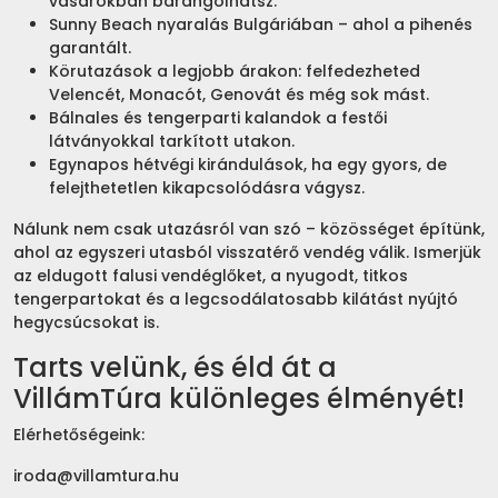
vásárokban barangolhatsz.
Sunny Beach nyaralás Bulgáriában – ahol a pihenés
garantált.
Körutazások a legjobb árakon: felfedezheted
Velencét, Monacót, Genovát és még sok mást.
Bálnales és tengerparti kalandok a festői
látványokkal tarkított utakon.
Egynapos hétvégi kirándulások, ha egy gyors, de
felejthetetlen kikapcsolódásra vágysz.
Nálunk nem csak utazásról van szó – közösséget építünk,
ahol az egyszeri utasból visszatérő vendég válik. Ismerjük
az eldugott falusi vendéglőket, a nyugodt, titkos
tengerpartokat és a legcsodálatosabb kilátást nyújtó
hegycsúcsokat is.
Tarts velünk, és éld át a
VillámTúra különleges élményét!
Elérhetőségeink:
iroda@villamtura.hu