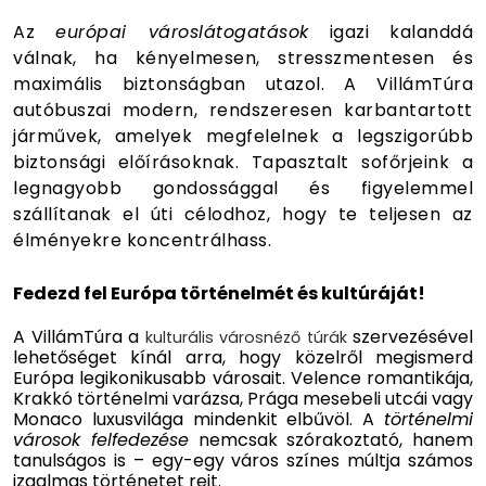
A
z
eu
rópai városlátogatások
igazi kalanddá
válnak, ha kényelmesen, stresszmentesen és
maximális biztonságban utazol. A VillámTúra
autóbuszai modern, rendszeresen karbantartott
járművek, amelyek megfelelnek a legszigorúbb
biztonsági előírásoknak. Tapasztalt sofőrjeink a
legnagyobb gondossággal és figyelemmel
szállítanak el úti célodhoz, hogy te teljesen az
élményekre koncentrálhass.
Fedezd fel Európa történelmét és kultúráját!
A VillámTúra a
szervezésével
kulturális városnéző túrák
lehetőséget kínál arra, hogy közelről megismerd
Európa legikonikusabb városait. Velence romantikája,
Krakkó történelmi varázsa, Prága mesebeli utcái vagy
Monaco luxusvilága mindenkit elbűvöl. A
történelmi
városok felfedezése
nemcsak szórakoztató, hanem
tanulságos is – egy-egy város színes múltja számos
izgalmas történetet rejt.