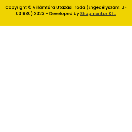
Copyright © Villámtúra Utazási Iroda (Engedélyszám: U-
001980) 2023 - Developed by
Shopmentor Kft.