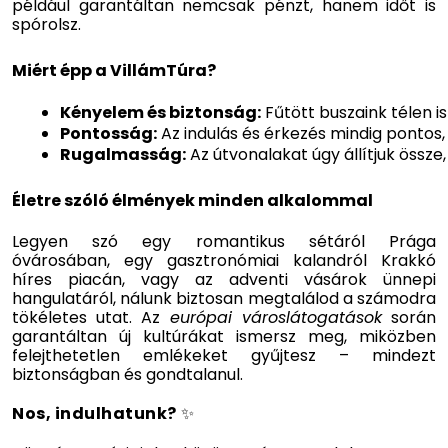
például garantáltan nemcsak pénzt, hanem időt is
spórolsz.
Miért épp a VillámTúra?
Kényelem és biztonság:
 Fűtött buszaink télen 
Pontosság:
 Az indulás és érkezés mindig pontos, 
Rugalmasság:
 Az útvonalakat úgy állítjuk öss
Életre szóló élmények minden alkalommal
Legyen szó egy romantikus sétáról Prága
óvárosában, egy gasztronómiai kalandról Krakkó
híres piacán, vagy az adventi vásárok ünnepi
hangulatáról, nálunk biztosan megtalálod a számodra
tökéletes utat. Az
európai városlátogatások
során
garantáltan új kultúrákat ismersz meg, miközben
felejthetetlen emlékeket gyűjtesz – mindezt
biztonságban és gondtalanul.
Nos, indulhatunk?
✨