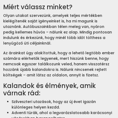
Miért válassz minket?
Olyan utakat szervezünk, amelyek teljes mértékben
kielégítenék saját igényeinket is, ha mi magunk is
utaznánk. Autóbuszainkban télen meleg van, nyáron
pedig kellemes hűvös – nálunk ez alap. Mindig pontosan
indulunk és érkezünk, hogy minél több időt tölthess a
lenyűgöző úti céljainknál.
Az árainkat úgy alakítottuk, hogy a lehető legtöbb ember
számára elérhetők legyenek, mert hiszünk benne, hogy
nemcsak egyszer találkozunk veled, hanem visszatérsz
hozzánk újabb kalandokra is. Nálunk nincsenek rejtett
költségek – amit látsz az oldalon, annyit is fizetsz.
Kalandok és élmények, amik
várnak rád:
Szilveszteri utazások, hogy az új évet igazán
különleges helyen kezdd.
Adventi túrák, ahol a legvarázslatosabb karácsonyi