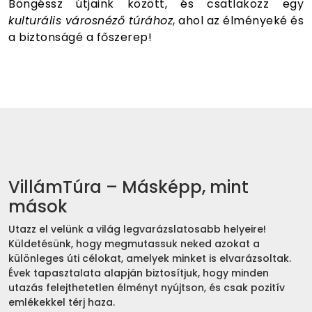
Böngéssz útjaink között, és csatlakozz egy
kulturális városnéző túrához
, ahol az élményeké és
a biztonságé a főszerep!
VillámTúra – Másképp, mint
mások
Utazz el velünk a világ legvarázslatosabb helyeire!
Küldetésünk, hogy megmutassuk neked azokat a
különleges úti célokat, amelyek minket is elvarázsoltak.
Évek tapasztalata alapján biztosítjuk, hogy minden
utazás felejthetetlen élményt nyújtson, és csak pozitív
emlékekkel térj haza.