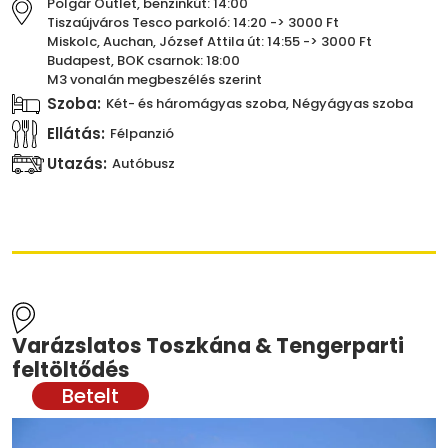
Polgár Outlet, benzinkút: 14:00
Tiszaújváros Tesco parkoló: 14:20 -> 3000 Ft
Miskolc, Auchan, József Attila út: 14:55 -> 3000 Ft
Budapest, BOK csarnok: 18:00
M3 vonalán megbeszélés szerint
Szoba:
Két- és háromágyas szoba, Négyágyas szoba
Ellátás:
Félpanzió
Utazás:
Autóbusz
Varázslatos Toszkána & Tengerparti
feltöltődés