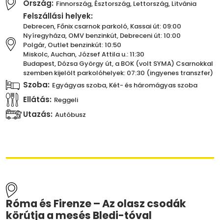
Ország:
Finnország, Észtország, Lettország, Litvánia
Felszállási helyek:
Debrecen, Főnix csarnok parkoló, Kassai út: 09:00
Nyíregyháza, OMV benzinkút, Debreceni út: 10:00
Polgár, Outlet benzinkút: 10:50
Miskolc, Auchan, József Attila u.: 11:30
Budapest, Dózsa György út, a BOK (volt SYMA) Csarnokkal
szemben kijelölt parkolóhelyek: 07:30 (ingyenes transzfer)
Szoba:
Egyágyas szoba, Két- és háromágyas szoba
Ellátás:
Reggeli
Utazás:
Autóbusz
Róma és Firenze – Az olasz csodák
körútja a mesés Bledi-tóval