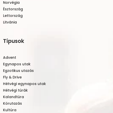
Norvégia
Észtország
Lettország
Litvánia
Típusok
Advent
Egynapos utak
Egzotikus utazás
Fly & Drive
Hétvégi egynapos utak
Hétvégi túrák
Kalandtúra
Körutazás
Kultúra