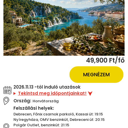
49,900 Ft/fő
MEGNÉZEM
2026.11.13 -tól induló utazások
Tekintsd meg időpontjainkat!
Ország:
Horvátország
Felszállási helyek:
Debrecen, Főnix csarnok parkoló, Kassai út: 19:15
Nyíregyháza, OMV benzinkút, Debreceni út: 20:15
Polgár Outlet, benzinkút: 21:15