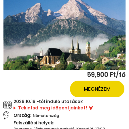
59,900 Ft/fő
MEGNÉZEM
2026.10.16 -tól induló utazások
Tekintsd meg időpontjainkat!
Ország:
Németország
Felszállási helyek:
Debrecen, Főnix csarnok parkoló, Kassai út: 17:00