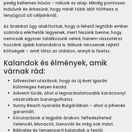
pedig kellemes hűvös – nálunk ez alap. Mindig pontosan
indulunk és érkezünk, hogy minél több időt tölthess a
lenyűgöző úti céljainknál.
Az árainkat úgy alakítottuk, hogy a lehető legtöbb ember
számára elérhetők legyenek, mert hiszünk benne, hogy
nemcsak egyszer találkozunk veled, hanem visszatérsz
hozzánk újabb kalandokra is. Nálunk nincsenek rejtett
költségek – amit látsz az oldalon, annyit is fizetsz.
Kalandok és élmények, amik
várnak rád:
Szilveszteri utazások, hogy az új évet igazán
különleges helyen kezdd.
Adventi túrák, ahol a legvarázslatosabb karácsonyi
vásárokban barangolhatsz.
Sunny Beach nyaralás Bulgáriában – ahol a pihenés
garantált.
Körutazások a legjobb árakon: felfedezheted
Velencét, Monacót, Genovát és még sok mást.
Bálnales és tengerparti kalandok a festői