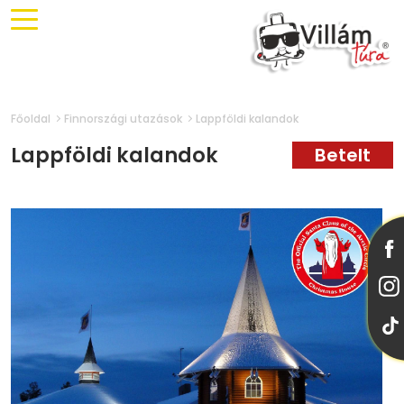
Főoldal
Finnországi utazások
Lappföldi kalandok
Lappföldi kalandok