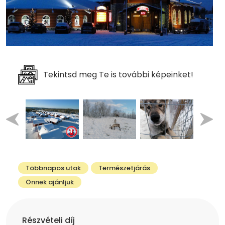
Tekintsd meg Te is további képeinket!
Többnapos utak
Természetjárás
Önnek ajánljuk
Részvételi díj