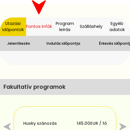
Utazási
Program
Egyéb
Fontos infók
Szálláshely
időpontok
leírás
adatok
Jelentkezés
Indulás időpontja
Érkezés időpont
Fakultatív programok
fő
S
Husky szánozás
145.00
EUR / fő