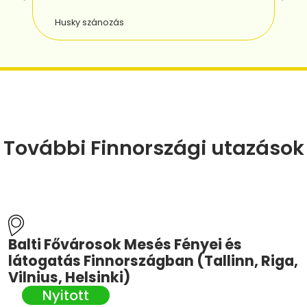
Sa
lt
Hó
További Finnországi utazások
Balti Fővárosok Mesés Fényei és
látogatás Finnországban (Tallinn, Riga,
Vilnius, Helsinki)