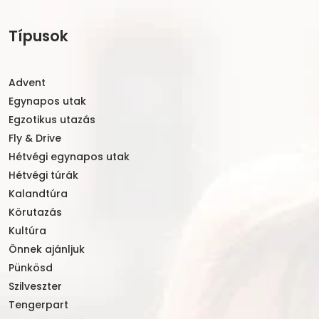
Típusok
Advent
Egynapos utak
Egzotikus utazás
Fly & Drive
Hétvégi egynapos utak
Hétvégi túrák
Kalandtúra
Körutazás
Kultúra
Önnek ajánljuk
Pünkösd
Szilveszter
Tengerpart