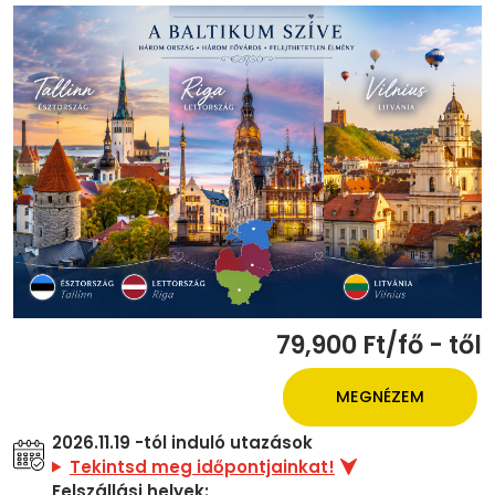
79,900 Ft/fő - től
MEGNÉZEM
2026.11.19 -tól induló utazások
Tekintsd meg időpontjainkat!
Felszállási helyek: