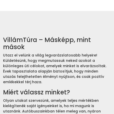
VillámTúra – Másképp, mint
mások
Utazz el velünk a világ legvarázslatosabb helyeire!
Küldetésünk, hogy megmutassuk neked azokat a
különleges úti célokat, amelyek minket is elvarázsoltak.
Évek tapasztalata alapján biztosítjuk, hogy minden
utazás felejthetetlen élményt nyújtson, és csak pozitív
emlékekkel térj haza.
Miért válassz minket?
Olyan utakat szervezünk, amelyek teljes mértékben
kielégítenék saját igényeinket is, ha mi magunk is
utaznánk. Autóbuszainkban télen meleg van, nyáron