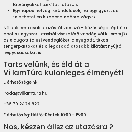
látványokkal tarkított utakon.
Egynapos hétvégi kirándulások, ha egy gyors, de
felejthetetlen kikapcsolódásra vágysz.
Nálunk nem csak utazásról van szó – közösséget építünk,
ahol az egyszeri utasból visszatérő vendég válik. Ismerjük
az eldugott falusi vendéglőket, a nyugodt, titkos
tengerpartokat és a legcsodálatosabb kilátást nyújtó
hegycsúcsokat is.
Tarts velünk, és éld át a
VillámTúra különleges élményét!
Elérhetőségeink:
iroda@villamtura.hu
+36 70 2424 822
Elérhetőség: Hétfő-Péntek 10:00 - 15:00
Nos, készen állsz az utazásra ?