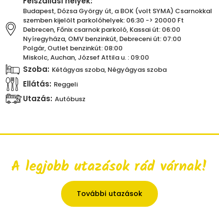
Felszállási helyek:
Budapest, Dózsa György út, a BOK (volt SYMA) Csarnokkal
szemben kijelölt parkolóhelyek: 06:30 -> 20000 Ft
Debrecen, Főnix csarnok parkoló, Kassai út: 06:00
Nyíregyháza, OMV benzinkút, Debreceni út: 07:00
Polgár, Outlet benzinkút: 08:00
Miskolc, Auchan, József Attila u. : 09:00
Szoba:
Kétágyas szoba, Négyágyas szoba
Ellátás:
Reggeli
Utazás:
Autóbusz
A legjobb utazások rád várnak!
További utazások