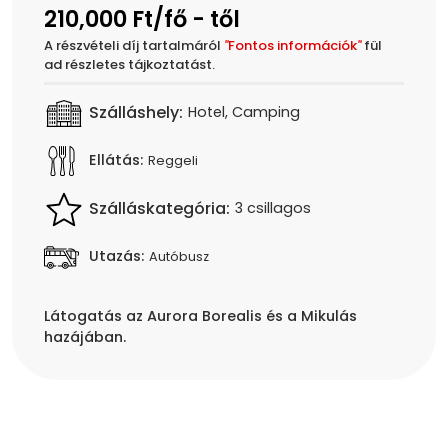
210,000 Ft/fő - től
A részvételi díj tartalmáról
"
Fontos információk
"
fül
ad részletes tájkoztatást.
Szálláshely:
Hotel, Camping
Ellátás:
Reggeli
Szálláskategória:
3 csillagos
Utazás:
Autóbusz
Látogatás az Aurora Borealis és a Mikulás