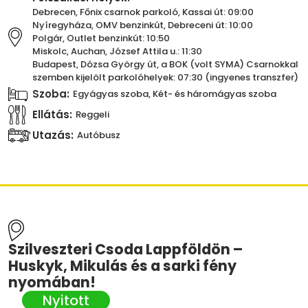
Debrecen, Főnix csarnok parkoló, Kassai út: 09:00
Nyíregyháza, OMV benzinkút, Debreceni út: 10:00
Polgár, Outlet benzinkút: 10:50
Miskolc, Auchan, József Attila u.: 11:30
Budapest, Dózsa György út, a BOK (volt SYMA) Csarnokkal
szemben kijelölt parkolóhelyek: 07:30 (ingyenes transzfer)
Szoba:
Egyágyas szoba, Két- és háromágyas szoba
Ellátás:
Reggeli
Utazás:
Autóbusz
Szilveszteri Csoda Lappföldön –
Huskyk, Mikulás és a sarki fény
nyomában!