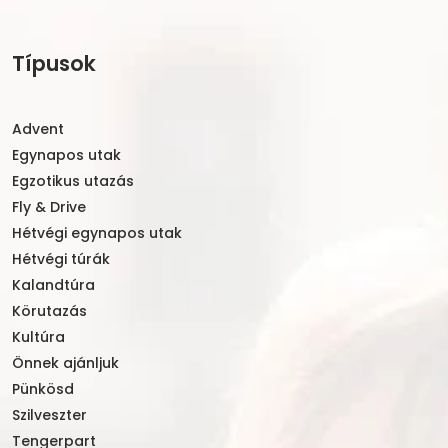
Típusok
Advent
Egynapos utak
Egzotikus utazás
Fly & Drive
Hétvégi egynapos utak
Hétvégi túrák
Kalandtúra
Körutazás
Kultúra
Önnek ajánljuk
Pünkösd
Szilveszter
Tengerpart