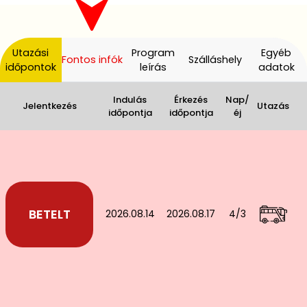
Utazási
Program
Egyéb
Fontos infók
Szálláshely
időpontok
leírás
adatok
Indulás
Érkezés
Nap/
Jelentkezés
Utazás
időpontja
időpontja
éj
2026.08.14
2026.08.17
4/3