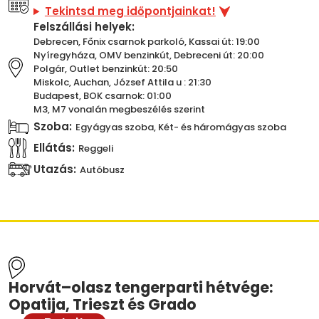
Tekintsd meg időpontjainkat!
Felszállási helyek:
Debrecen, Főnix csarnok parkoló, Kassai út: 19:00
Nyíregyháza, OMV benzinkút, Debreceni út: 20:00
Polgár, Outlet benzinkút: 20:50
Miskolc, Auchan, József Attila u : 21:30
Budapest, BOK csarnok: 01:00
M3, M7 vonalán megbeszélés szerint
Szoba:
Egyágyas szoba, Két- és háromágyas szoba
Ellátás:
Reggeli
Utazás:
Autóbusz
Horvát–olasz tengerparti hétvége:
Opatija, Trieszt és Grado