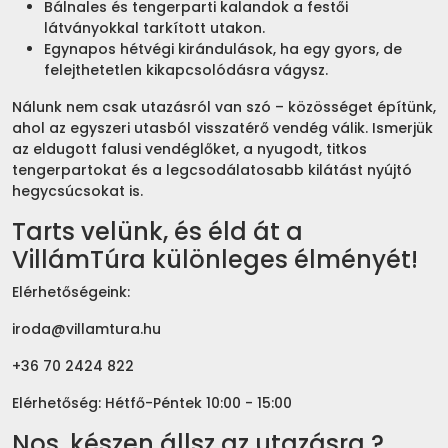
Bálnales és tengerparti kalandok a festői
látványokkal tarkított utakon.
Egynapos hétvégi kirándulások, ha egy gyors, de
felejthetetlen kikapcsolódásra vágysz.
Nálunk nem csak utazásról van szó – közösséget építünk,
ahol az egyszeri utasból visszatérő vendég válik. Ismerjük
az eldugott falusi vendéglőket, a nyugodt, titkos
tengerpartokat és a legcsodálatosabb kilátást nyújtó
hegycsúcsokat is.
Tarts velünk, és éld át a
VillámTúra különleges élményét!
Elérhetőségeink:
iroda@villamtura.hu
+36 70 2424 822
Elérhetőség: Hétfő-Péntek 10:00 - 15:00
Nos, készen állsz az utazásra ?