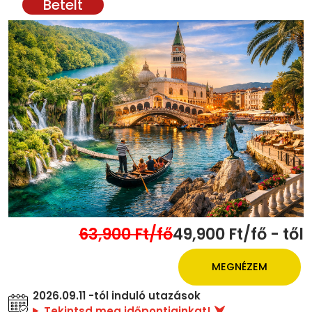
63,900 Ft/fő
49,900 Ft/fő - től
MEGNÉZEM
2026.09.11 -tól induló utazások
Tekintsd meg időpontjainkat!