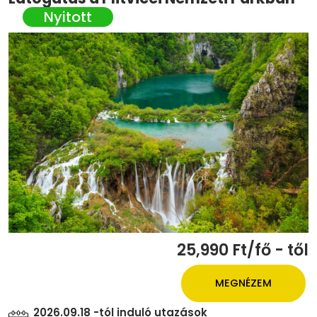
25,990 Ft/fő - től
MEGNÉZEM
2026.09.18 -tól induló utazások