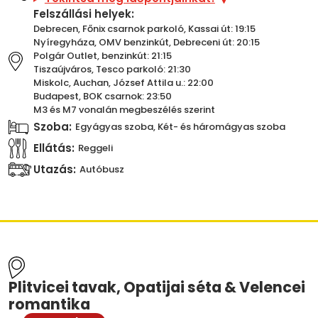
Felszállási helyek:
Debrecen, Főnix csarnok parkoló, Kassai út: 19:15
Nyíregyháza, OMV benzinkút, Debreceni út: 20:15
Polgár Outlet, benzinkút: 21:15
Tiszaújváros, Tesco parkoló: 21:30
Miskolc, Auchan, József Attila u.: 22:00
Budapest, BOK csarnok: 23:50
M3 és M7 vonalán megbeszélés szerint
Szoba:
Egyágyas szoba, Két- és háromágyas szoba
Ellátás:
Reggeli
Utazás:
Autóbusz
Plitvicei tavak, Opatijai séta & Velencei
romantika