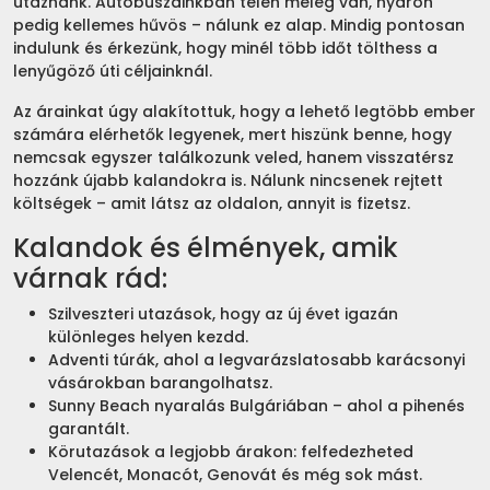
utaznánk. Autóbuszainkban télen meleg van, nyáron
pedig kellemes hűvös – nálunk ez alap. Mindig pontosan
indulunk és érkezünk, hogy minél több időt tölthess a
lenyűgöző úti céljainknál.
Az árainkat úgy alakítottuk, hogy a lehető legtöbb ember
számára elérhetők legyenek, mert hiszünk benne, hogy
nemcsak egyszer találkozunk veled, hanem visszatérsz
hozzánk újabb kalandokra is. Nálunk nincsenek rejtett
költségek – amit látsz az oldalon, annyit is fizetsz.
Kalandok és élmények, amik
várnak rád:
Szilveszteri utazások, hogy az új évet igazán
különleges helyen kezdd.
Adventi túrák, ahol a legvarázslatosabb karácsonyi
vásárokban barangolhatsz.
Sunny Beach nyaralás Bulgáriában – ahol a pihenés
garantált.
Körutazások a legjobb árakon: felfedezheted
Velencét, Monacót, Genovát és még sok mást.