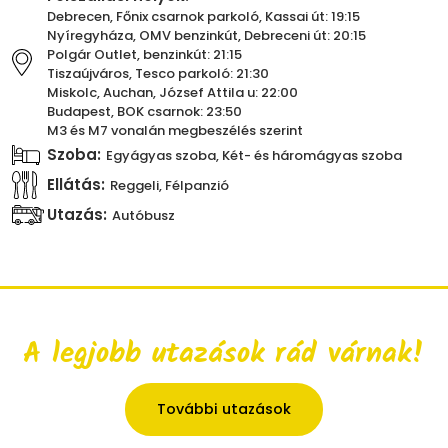
Debrecen, Főnix csarnok parkoló, Kassai út: 19:15
Nyíregyháza, OMV benzinkút, Debreceni út: 20:15
Polgár Outlet, benzinkút: 21:15
Tiszaújváros, Tesco parkoló: 21:30
Miskolc, Auchan, József Attila u: 22:00
Budapest, BOK csarnok: 23:50
M3 és M7 vonalán megbeszélés szerint
Szoba:
Egyágyas szoba, Két- és háromágyas szoba
Ellátás:
Reggeli, Félpanzió
Utazás:
Autóbusz
A legjobb utazások rád várnak!
További utazások