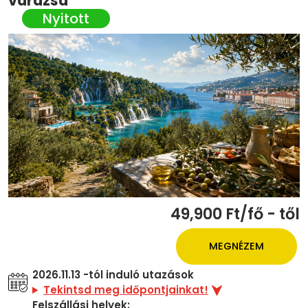
varázsa
49,900 Ft/fő - től
MEGNÉZEM
2026.11.13 -tól induló utazások
Tekintsd meg időpontjainkat!
Felszállási helyek: