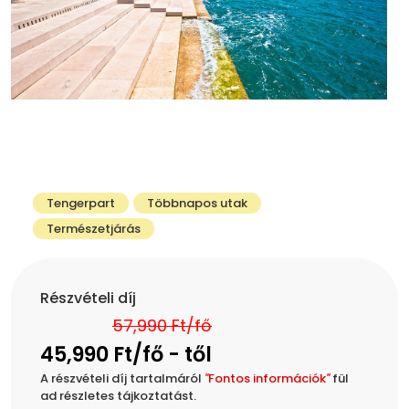
Tengerpart
Többnapos utak
Természetjárás
Részvételi díj
57,990 Ft/fő
45,990 Ft/fő - től
A részvételi díj tartalmáról
"
Fontos információk
"
fül
ad részletes tájkoztatást.