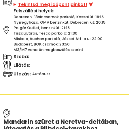
Tekintsd meg időpontjainkat!
Felszállási helyek:
Debrecen, Főnix csarnok parkoló, Kassai út: 19:15
Nyíregyháza, OMV benzinkút, Debreceni út: 20:15
Polgár Outlet, benzinkút: 21:15
Tiszaújváros, Tesco parkoló: 21:30
Miskolc, Auchan parkoló, József Attila u.: 22:00
Budapest, BOK csarnok: 23:50
M3/M7 vonalán megbeszélés szerint
Szoba:
Ellátás:
Utazás:
Autóbusz
Mandarin szüret a Neretva-deltában,
látogatás a Plitvicei-tavakhoz