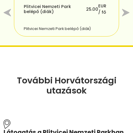
P
R
EUR
Plitvicei Nemzeti Park
(
25.00
belépő (diák)
fő
/ fő
Pl
További Horvátországi
utazások
Látogatás a Plitvicei Nemzeti Parkban