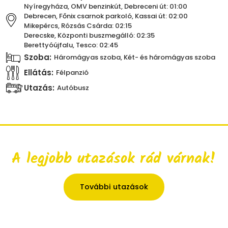
Nyíregyháza, OMV benzinkút, Debreceni út: 01:00
Debrecen, Főnix csarnok parkoló, Kassai út: 02:00
Mikepércs, Rózsás Csárda: 02:15
Derecske, Központi buszmegálló: 02:35
Berettyóújfalu, Tesco: 02:45
Szoba:
Háromágyas szoba, Két- és háromágyas szoba
Ellátás:
Félpanzió
Utazás:
Autóbusz
A legjobb utazások rád várnak!
További utazások