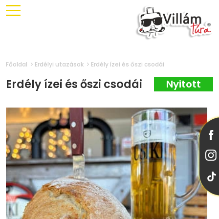
Főoldal
Erdélyi utazások
Erdély ízei és őszi csodái
Erdély ízei és őszi csodái