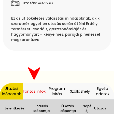
Utazás:
Autóbusz
Ez az út tökéletes választás mindazoknak, akik
szeretnék egyetlen utazás során átélni Erdély
természeti csodáit, gasztronómiáját és
hagyományait – kényelmes, parajdi pihenéssel
Utazási
Program
Egyéb
Fontos infók
Szálláshely
időpontok
leírás
adatok
Indulás
Érkezés
Nap/
Jelentkezés
Utazás
időpontja
időpontja
éj