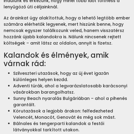
indulunk és érkezünk, hogy minél több időt tölthess a
lenyűgöző úti céljainknál.
Az árainkat úgy alakítottuk, hogy a lehető legtöbb ember
számára elérhetők legyenek, mert hiszünk benne, hogy
nemcsak egyszer találkozunk veled, hanem visszatérsz
hozzánk újabb kalandokra is. Nálunk nincsenek rejtett
költségek – amit látsz az oldalon, annyit is fizetsz.
Kalandok és élmények, amik
várnak rád:
Szilveszteri utazások, hogy az új évet igazán
különleges helyen kezdd.
Adventi túrák, ahol a legvarázslatosabb karácsonyi
vásárokban barangolhatsz.
Sunny Beach nyaralás Bulgáriában – ahol a pihenés
garantált.
Körutazások a legjobb árakon: felfedezheted
Velencét, Monacót, Genovát és még sok mást.
Bálnales és tengerparti kalandok a festői
látványokkal tarkított utakon.