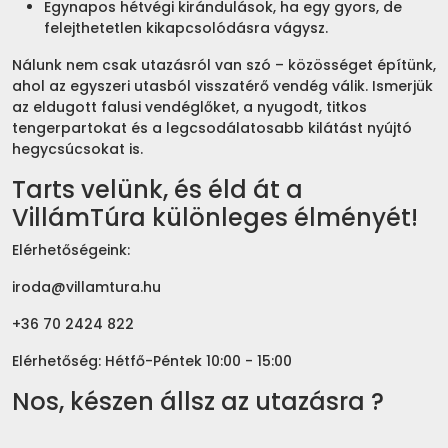
Egynapos hétvégi kirándulások, ha egy gyors, de
felejthetetlen kikapcsolódásra vágysz.
Nálunk nem csak utazásról van szó – közösséget építünk,
ahol az egyszeri utasból visszatérő vendég válik. Ismerjük
az eldugott falusi vendéglőket, a nyugodt, titkos
tengerpartokat és a legcsodálatosabb kilátást nyújtó
hegycsúcsokat is.
Tarts velünk, és éld át a
VillámTúra különleges élményét!
Elérhetőségeink:
iroda@villamtura.hu
+36 70 2424 822
Elérhetőség: Hétfő-Péntek 10:00 - 15:00
Nos, készen állsz az utazásra ?