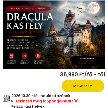
35,990 Ft/fő - től
MEGNÉZEM
2026.10.30 -tól induló utazások
Tekintsd meg időpontjainkat!
Felszállási helyek: