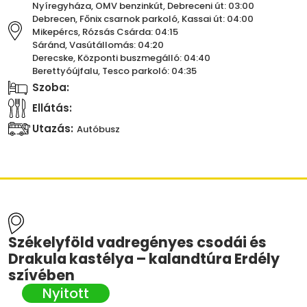
Nyíregyháza, OMV benzinkút, Debreceni út: 03:00
Debrecen, Főnix csarnok parkoló, Kassai út: 04:00
Mikepércs, Rózsás Csárda: 04:15
Sáránd, Vasútállomás: 04:20
Derecske, Központi buszmegálló: 04:40
Berettyóújfalu, Tesco parkoló: 04:35
Szoba:
Ellátás:
Utazás:
Autóbusz
Székelyföld vadregényes csodái és
Drakula kastélya – kalandtúra Erdély
szívében