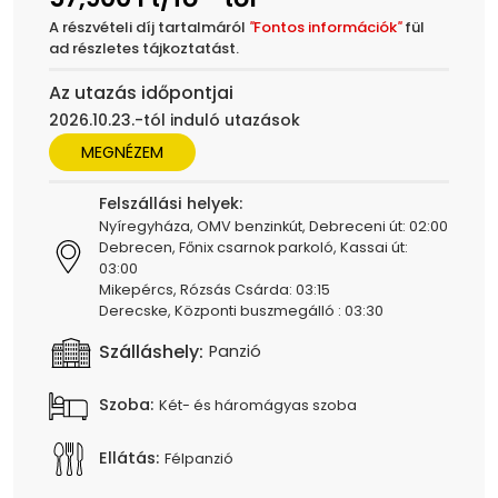
A részvételi díj tartalmáról
"
Fontos információk
"
fül
ad részletes tájkoztatást.
Az utazás időpontjai
2026.10.23.-tól induló utazások
MEGNÉZEM
Felszállási helyek:
Nyíregyháza, OMV benzinkút, Debreceni út: 02:00
Debrecen, Főnix csarnok parkoló, Kassai út:
03:00
Mikepércs, Rózsás Csárda: 03:15
Derecske, Központi buszmegálló : 03:30
Szálláshely:
Panzió
Szoba:
Két- és háromágyas szoba
Ellátás:
Félpanzió