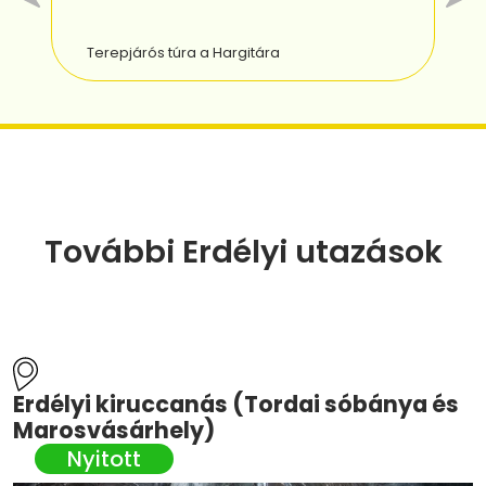
K
További Erdélyi utazások
Erdélyi kiruccanás (Tordai sóbánya és
Marosvásárhely)