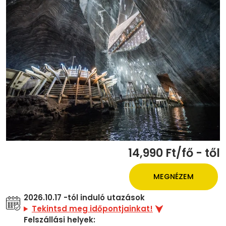
14,990 Ft/fő - től
MEGNÉZEM
2026.10.17 -tól induló utazások
Tekintsd meg időpontjainkat!
Felszállási helyek: