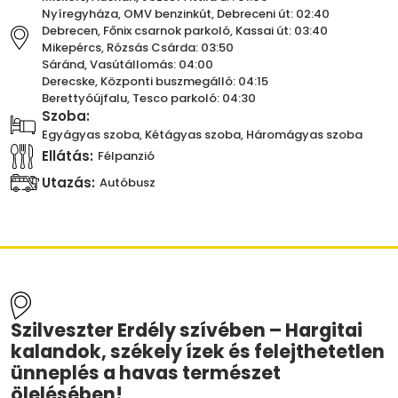
Nyíregyháza, OMV benzinkút, Debreceni út: 02:40
Debrecen, Főnix csarnok parkoló, Kassai út: 03:40
Mikepércs, Rózsás Csárda: 03:50
Sáránd, Vasútállomás: 04:00
Derecske, Központi buszmegálló: 04:15
Berettyóújfalu, Tesco parkoló: 04:30
Szoba:
Egyágyas szoba, Kétágyas szoba, Háromágyas szoba
Ellátás:
Félpanzió
Utazás:
Autóbusz
Szilveszter Erdély szívében – Hargitai
kalandok, székely ízek és felejthetetlen
ünneplés a havas természet
ölelésében!