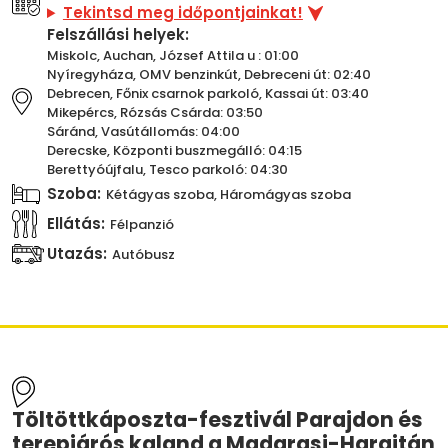
Tekintsd meg időpontjainkat!
Felszállási helyek:
Miskolc, Auchan, József Attila u : 01:00
Nyíregyháza, OMV benzinkút, Debreceni út: 02:40
Debrecen, Főnix csarnok parkoló, Kassai út: 03:40
Mikepércs, Rózsás Csárda: 03:50
Sáránd, Vasútállomás: 04:00
Derecske, Központi buszmegálló: 04:15
Berettyóújfalu, Tesco parkoló: 04:30
Szoba:
Kétágyas szoba, Háromágyas szoba
Ellátás:
Félpanzió
Utazás:
Autóbusz
Töltöttkáposzta-fesztivál Parajdon és
terepjárós kaland a Madarasi-Hargitán