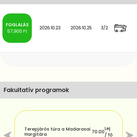
2026.10.23
2026.10.25
3/2
57,900 Ft
Fakultatív programok
 /
C
Lej
Terepjárós túra a Madarasai
e
70.00
Hargitára
/ fő