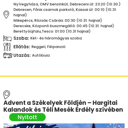
Nyíregyháza, OMV benzinkút, Debreceni út: 23:20 (10.30.)
Debrecen, Főnix csarnok parkoló, Kassai út: 00:10 (10.31.
hajnal)
Mikepércs, Rózsás Csárda: 00:30 (10.31. hajnal)
Derecske, Központi buszmegálló: 00:45 (10.31. hajnal)
Berettyóújfalu,Tesco: 01:00 (10.31 hajnal)
Szoba:
Két- és háromágyas szoba
Ellátás:
Reggeli, Félpanzió
Utazás:
Autóbusz
Advent a Székelyek Földjén – Hargitai
Kalandok és Téli Mesék Erdély szívében