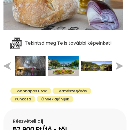
Tekintsd meg Te is további képeinket!
Többnapos utak
Természetjárás
Pünkösd
Önnek ajánljuk
Részvételi díj
57,900 Ft/fő - től