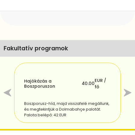
Fakultatív programok
EUR /
Hajókázás a
40.00
Boszporuszon
V
fő
A 
Boszporusz-híd, majd visszafelé megállunk,
és megtekintjük a Dolmabahçe palotát.