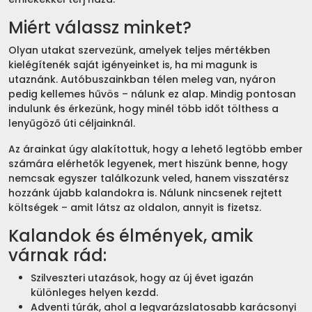
Miért válassz minket?
Olyan utakat szervezünk, amelyek teljes mértékben
kielégítenék saját igényeinket is, ha mi magunk is
utaznánk. Autóbuszainkban télen meleg van, nyáron
pedig kellemes hűvös – nálunk ez alap. Mindig pontosan
indulunk és érkezünk, hogy minél több időt tölthess a
lenyűgöző úti céljainknál.
Az árainkat úgy alakítottuk, hogy a lehető legtöbb ember
számára elérhetők legyenek, mert hiszünk benne, hogy
nemcsak egyszer találkozunk veled, hanem visszatérsz
hozzánk újabb kalandokra is. Nálunk nincsenek rejtett
költségek – amit látsz az oldalon, annyit is fizetsz.
Kalandok és élmények, amik
várnak rád:
Szilveszteri utazások, hogy az új évet igazán
különleges helyen kezdd.
Adventi túrák, ahol a legvarázslatosabb karácsonyi