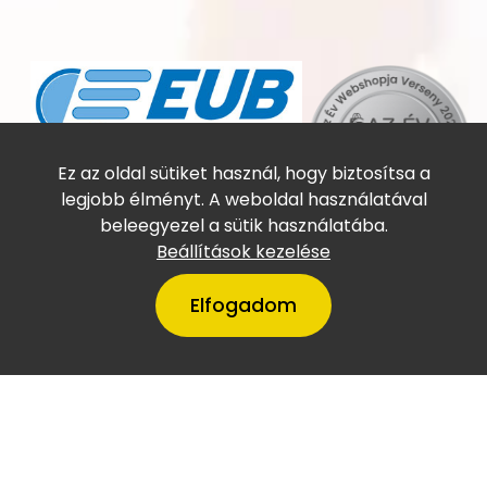
Online utasbiztosítás
Ez az oldal sütiket használ, hogy biztosítsa a
legjobb élményt. A weboldal használatával
beleegyezel a sütik használatába.
Beállítások kezelése
Elfogadom
A VillámTúra Magyarország
legtőkeerősebb cégei között
szerepel