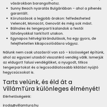
vásárokban barangolhatsz.
Sunny Beach nyaralás Bulgáriában – ahol a pihenés
garantált.
Körutazások a legjobb árakon: felfedezheted
Velencét, Monacót, Genovát és még sok mást.
Bálnales és tengerparti kalandok a festői
látványokkal tarkított utakon.
Egynapos hétvégi kirándulások, ha egy gyors, de
felejthetetlen kikapcsolódásra vágysz.
Nálunk nem csak utazásról van szó – közösséget építünk,
ahol az egyszeri utasból visszatérő vendég válik. Ismerjük
az eldugott falusi vendéglőket, a nyugodt, titkos
tengerpartokat és a legcsodálatosabb kilátást nyújtó
hegycsúcsokat is.
Tarts velünk, és éld át a
VillámTúra különleges élményét!
Elérhetőségeink:
iroda@villamtura.hu