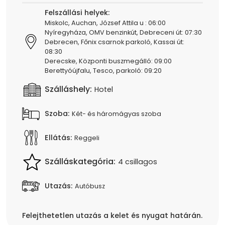
Felszállási helyek:
Miskolc, Auchan, József Attila u : 06:00
Nyíregyháza, OMV benzinkút, Debreceni út: 07:30
Debrecen, Főnix csarnok parkoló, Kassai út:
08:30
Derecske, Központi buszmegálló: 09:00
Berettyóújfalu, Tesco, parkoló: 09:20
Szálláshely:
Hotel
Szoba:
Két- és háromágyas szoba
Ellátás:
Reggeli
Szálláskategória:
4 csillagos
Utazás:
Autóbusz