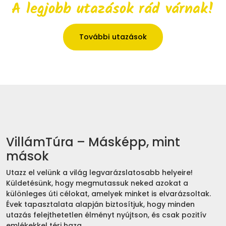
A legjobb utazások rád várnak!
További utazások
VillámTúra – Másképp, mint
mások
Utazz el velünk a világ legvarázslatosabb helyeire!
Küldetésünk, hogy megmutassuk neked azokat a
különleges úti célokat, amelyek minket is elvarázsoltak.
Évek tapasztalata alapján biztosítjuk, hogy minden
utazás felejthetetlen élményt nyújtson, és csak pozitív
emlékekkel térj haza.