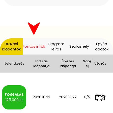
Utazási
Program
Egyéb
Fontos infók
Szálláshely
időpontok
leírás
adatok
Indulás
Érkezés
Nap/
Jelentkezés
Utazás
időpontja
időpontja
éj
2026.10.22
2026.10.27
6/5
125,000 Ft