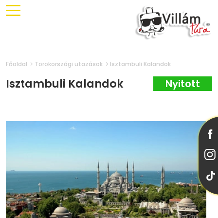
Főoldal
Törökországi utazások
Isztambuli Kalandok
Isztambuli Kalandok