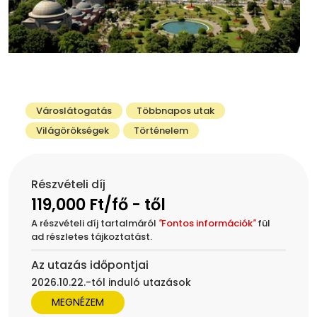
Városlátogatás
Többnapos utak
Világörökségek
Történelem
Részvételi díj
119,000 Ft/fő - től
A részvételi díj tartalmáról
"
Fontos információk
"
fül
ad részletes tájkoztatást.
Az utazás időpontjai
2026.10.22.-tól induló utazások
MEGNÉZEM