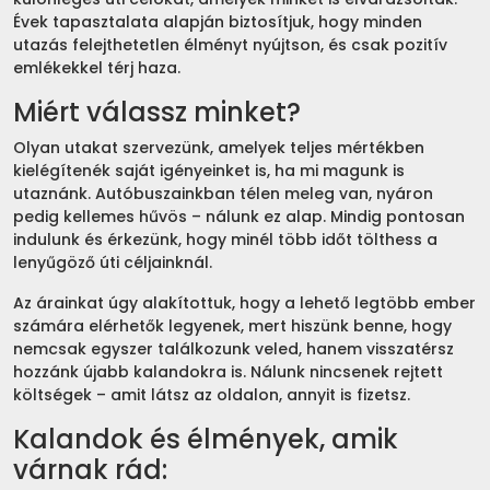
Évek tapasztalata alapján biztosítjuk, hogy minden
utazás felejthetetlen élményt nyújtson, és csak pozitív
emlékekkel térj haza.
Miért válassz minket?
Olyan utakat szervezünk, amelyek teljes mértékben
kielégítenék saját igényeinket is, ha mi magunk is
utaznánk. Autóbuszainkban télen meleg van, nyáron
pedig kellemes hűvös – nálunk ez alap. Mindig pontosan
indulunk és érkezünk, hogy minél több időt tölthess a
lenyűgöző úti céljainknál.
Az árainkat úgy alakítottuk, hogy a lehető legtöbb ember
számára elérhetők legyenek, mert hiszünk benne, hogy
nemcsak egyszer találkozunk veled, hanem visszatérsz
hozzánk újabb kalandokra is. Nálunk nincsenek rejtett
költségek – amit látsz az oldalon, annyit is fizetsz.
Kalandok és élmények, amik
várnak rád: