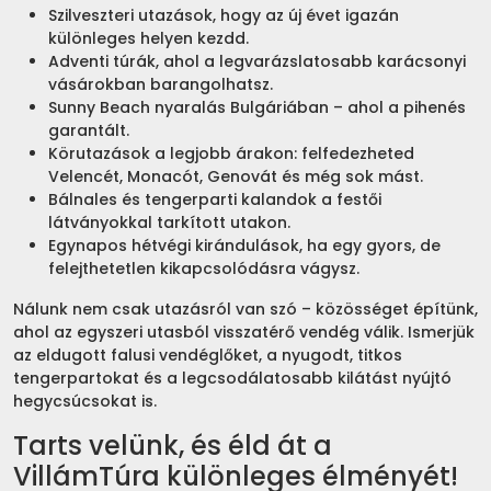
Szilveszteri utazások, hogy az új évet igazán
különleges helyen kezdd.
Adventi túrák, ahol a legvarázslatosabb karácsonyi
vásárokban barangolhatsz.
Sunny Beach nyaralás Bulgáriában – ahol a pihenés
garantált.
Körutazások a legjobb árakon: felfedezheted
Velencét, Monacót, Genovát és még sok mást.
Bálnales és tengerparti kalandok a festői
látványokkal tarkított utakon.
Egynapos hétvégi kirándulások, ha egy gyors, de
felejthetetlen kikapcsolódásra vágysz.
Nálunk nem csak utazásról van szó – közösséget építünk,
ahol az egyszeri utasból visszatérő vendég válik. Ismerjük
az eldugott falusi vendéglőket, a nyugodt, titkos
tengerpartokat és a legcsodálatosabb kilátást nyújtó
hegycsúcsokat is.
Tarts velünk, és éld át a
VillámTúra különleges élményét!