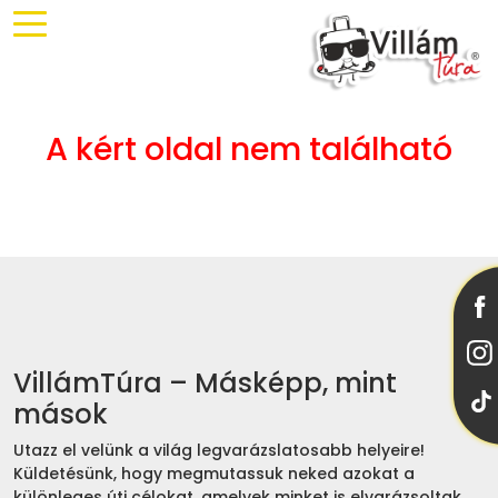
A kért oldal nem található
VillámTúra – Másképp, mint
mások
Utazz el velünk a világ legvarázslatosabb helyeire!
Küldetésünk, hogy megmutassuk neked azokat a
különleges úti célokat, amelyek minket is elvarázsoltak.