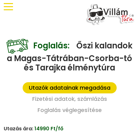
Foglalás:
Őszi kalandok
a Magas-Tátrában-Csorba-tó
és Tarajka élménytúra
Utazók adatainak megadása
Fizetési adatok, számlázás
Foglalás véglegesítése
Utazás ára:
14990 Ft/fő