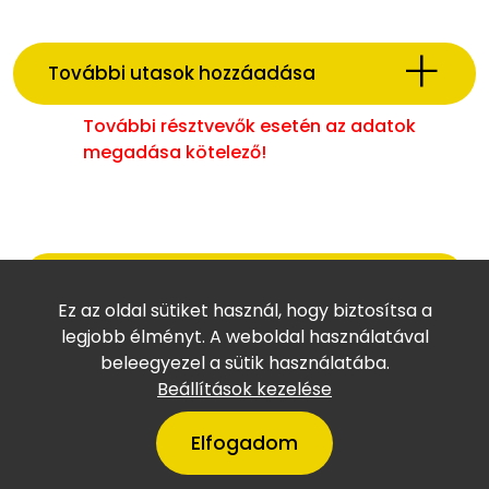
További utasok hozzáadása
További résztvevők esetén az adatok
megadása kötelező!
Fizetési adatok megadása
Ez az oldal sütiket használ, hogy biztosítsa a
legjobb élményt. A weboldal használatával
beleegyezel a sütik használatába.
Beállítások kezelése
Elfogadom
Copyright © Villámtúra Utazási Iroda (Engedélyszám: U-
001980) 2023 - Developed by
Shopmentor Kft.