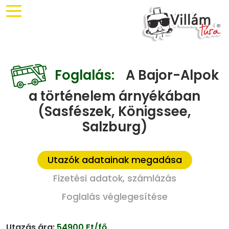
Foglalás:
A Bajor-Alpok
a történelem árnyékában
(Sasfészek, Königssee,
Salzburg)
Utazók adatainak megadása
Fizetési adatok, számlázás
Foglalás véglegesítése
Utazás ára:
54900 Ft/fő